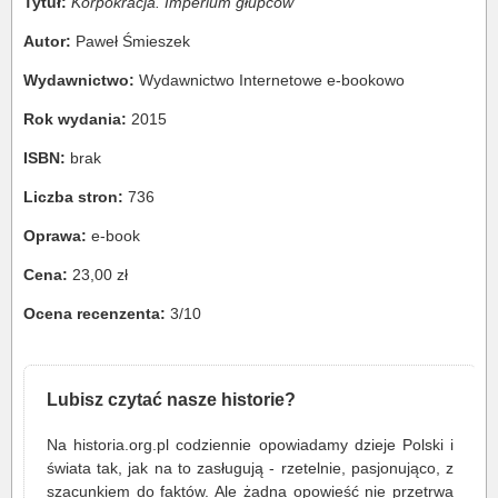
Tytuł:
Korpokracja. Imperium głupców
Autor:
Paweł Śmieszek
Wydawnictwo:
Wydawnictwo Internetowe e-bookowo
Rok wydania:
2015
ISBN:
brak
Liczba stron:
736
Oprawa:
e-book
Cena:
23,00 zł
Ocena recenzenta:
3/10
Lubisz czytać nasze historie?
Na historia.org.pl codziennie opowiadamy dzieje Polski i
świata tak, jak na to zasługują - rzetelnie, pasjonująco, z
szacunkiem do faktów. Ale żadna opowieść nie przetrwa