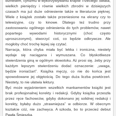
biznesem, cynizmu w wykorzystywaniu krajów Trzeciego Świata,
wielkich pieniędzy i równie wielkich zbrodni w dzisiejszych
czasach ma już duże odniesienie także w literaturze pięknej.
Wiele z książek zostało także przeniesione na ekrany czy to
telewizyjne, czy to kinowe. Dlatego też trudno przy
zastosowaniu ogólnego odniesienia do tych problemów, nawet
popartego wywodami historycznymi (choć często
uproszczonymi), stworzyć coś, co będzie odkrywcze. Ale
mogłoby choć trochę lepiej się czytać.
Narracja, która chyba miała być lekka i ironiczna, niestety
wydaje się naciągana i wymuszana. Co błyskotliwsze
stwierdzenia giną w ogólnym słowotoku. Aż prosi się, żeby przy
każdym lepszym stwierdzeniu dodać oznaczenie: „uwaga,
będzie ironia/żart”. Książka męczy, co nie do końca jest
spowodowane jej objętością. Do tego duża liczba powtórzeń.
Niestety, to nie ułatwia lektury.
Być może wyjaśnieniem wszelkich mankamentów książki jest
brak profesjonalnej korekty i redakcji. Gdyby książka przeszła
przez ręce fachowców, gdyby dokonano jej solidnej redakcji i
korekty, byłaby dużo „strawniejsza” w odbiorze. W obecnym
kształcie cóż, nie zachwyca. A szkoda, bo to przecież debiut
Pawła Śmieszka.