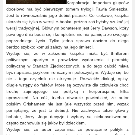
Korpokracja. Imperium głupców
docelowo ma być pierwszym tomem trylogii Pawła Śmieszka.
Jest to równocześnie jego debiut pisarski. Co ciekawe, książka
ukazała się tylko w wersji e-booka, próżno zaś byłoby szukać jej
wersji tradycyjnej. Głównym bohaterem jest Jerry Dawson, który
pewnego dnia budzi się i kompletnie nic nie pamięta ze swojego
poprzedniego życia. Tylko jedna sprawa dociera do niego
bardzo szybko: komuś zależy na jego śmierci.
Wydaje się, że w założeniu książka miała być thrillerem
politycznym opartym o prawdziwe wydarzenia i piramidę
polityczną w Stanach Zjednoczonych, a do tego całość miała
być napisana językiem ironicznym i potoczystym. Wydaje się, bo
nic z tego czytelnik nie otrzymuje. Rozwlekłe dialogi, opisy,
długie wstępy do faktów, które są oczywiste dla człowieka choć
trochę zajmującego się polityką i korporacjami, kilka
uproszczeń. No cóż, trzeba otwarcie powiedzieć, że autor
polskim Grishamem nie jest (ale wszystko przed nim, wszak
pamiętajmy, że jest to debiut). Nie zachwyca także główny
bohater, Jerry. Jego decyzje i wybory są niekonsekwentne,
często zachowuje się jakby był dzieckiem.
Wydaje się, że autor zapomina, że powiązanie polityki z