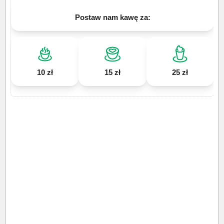
Postaw nam kawę za:
10 zł
15 zł
25 zł