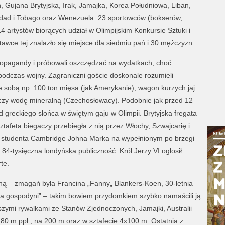
, Gujana Brytyjska, Irak, Jamajka, Korea Południowa, Liban,
ynidad i Tobago oraz Wenezuela. 23 sportowców (bokserów,
14 artystów biorących udział w Olimpijskim Konkursie Sztuki i
tawce tej znalazło się miejsce dla siedmiu pań i 30 mężczyzn.
propagandy i próbowali oszczędzać na wydatkach, choć
podczas wojny. Zagraniczni goście doskonale rozumieli
e sobą np. 100 ton mięsa (jak Amerykanie), wagon kurzych jaj
czy wodę mineralną (Czechosłowacy). Podobnie jak przed 12
 od greckiego słońca w świętym gaju w Olimpii. Brytyjska fregata
ztafeta biegaczy przebiegła z nią przez Włochy, Szwajcarię i
h studenta Cambridge Johna Marka na wypełnionym po brzegi
84-tysięczna londyńska publiczność. Król Jerzy VI ogłosił
te.
ną – zmagań była Francina „Fanny„ Blankers-Koen, 30-letnia
ca gospodyni” – takim bowiem przydomkiem szybko namaścili ją
szymi rywalkami ze Stanów Zjednoczonych, Jamajki, Australii
a 80 m ppł., na 200 m oraz w sztafecie 4x100 m. Ostatnia z