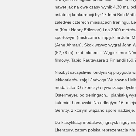
nawet jak na owe czasy wynik 4,30 m), pch
ostatniej konkurencji był 17-letni Bob Math
zaledwie czterech miesiącach treningu. Le
m (Knut Henry Eriksson) i na 3000 metrów 
sportowym (mistrzami olimpijskimi John M
(Arne Åhman). Skok wzwyż wygrał John Wint
(52,78 m), rzut młotem – Węgier Imre Ném
filmowy, Tapio Rautavaara z Finlandii (69,
Niezbyt szczęśliwie londyńską przygodę ws
lekkoatletów zajęli Jadwiga Wajsówna i 
medalistka IO skończyła rywalizację dyskob
Ostermeyer, po treningach... pianistką wy
kulomiot Łomowski. Na odległym 16. miejsc
Gerutty, z którym wiązano spore nadzieje.
Do klasyfikacji medalowej igrzysk nigdy nie
Literatury, zatem polska reprezentacja ni