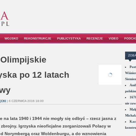
WOJSKO
REKONSTRUKCJE
PUBLICYSTYKA
RECENZJE
VIDEO
PODCA
ZOBA
 Olimpijskie
Post
yska po 12 latach
Wiśniow
Siemie
Amba
rwy
polskim
1670
CKI
| 6 CZERWCA 2016 18:00
nie zaw
Małp
Michał
 na lata 1940 i 1944 nie mogły się odbyć – rzecz jasna z
Kazi
zbrojny. Igrzyska nieoficjalne zorganizowali Polacy w
konstru
od Norymbergą oraz Woldenburgu, a do wznowienia