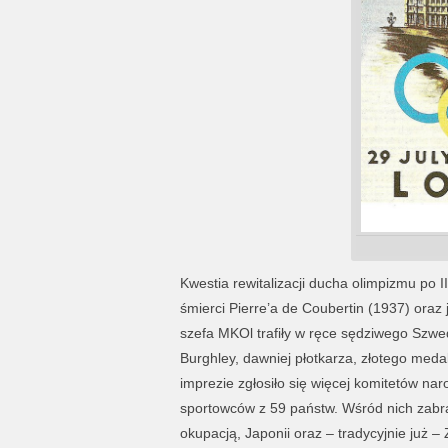
Kwestia rewitalizacji ducha olimpizmu po I
śmierci Pierre’a de Coubertin (1937) oraz 
szefa MKOl trafiły w ręce sędziwego Szwed
Burghley, dawniej płotkarza, złotego medali
imprezie zgłosiło się więcej komitetów na
sportowców z 59 państw. Wśród nich zabra
okupacją, Japonii oraz – tradycyjnie już –