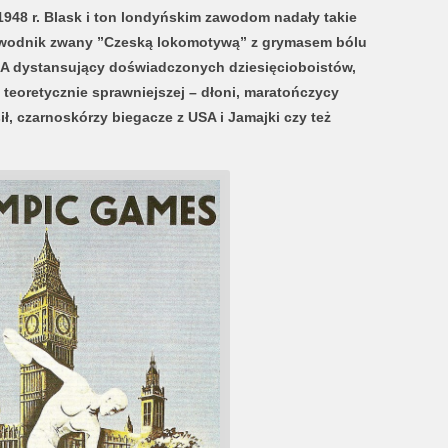
 1948 r. Blask i ton londyńskim zawodom nadały takie
zawodnik zwany ”Czeską lokomotywą” z grymasem bólu
A dystansujący doświadczonych dziesięcioboistów,
– teoretycznie sprawniejszej – dłoni, maratończycy
ił, czarnoskórzy biegacze z USA i Jamajki czy też