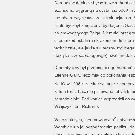
Dorobek w debiucie byłby jeszcze bardziej
Szansę na wygraną na dystansie 5000 m 
metrów o zwycięstwo w... eliminacjach ze 
finale był zbyt zmęczony, by dogonić Gast
na prowadzącego Belga. Niemniej przegrał 
choć przed ostatnim okrążeniem do lidera 
technicznie, ale jakże skuteczny styl bi
(taktyka tzw.
sandbaggingu
), swój medalow
Dramatyczny był przebieg biegu maratońs
Étienne Gailly, lecz miał do pokonania jes
Na IO w 1908 r. za skorzystanie z pomocy
zatem teraz bacznie pilnowano, aby nikt n
samodzielnie. Pod koniec wyprzedził go w
Walijczyk Tom Richards.
2
W pozostałych, nieomawianych
dotychcza
Wembley lub jej bezpośrednim pobliżu, dom
równych w biegach przez płotki, skoku o 