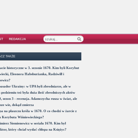
ST
REDAKCJA
CZ TAKŻE
acie historyczne w 3. sezonie 1670. Kim byli Korybut
iecki, Eleonora Habsburżanka, Radziwiłł i
nowicz?
sador Ukrainy: w UPA byli zbrodniarze, ale w
 podziemiu też była duża ilość zbrodniczych aktów
, sezon 3 - recenzja. Adamczycha rusza w świat, ale
sze wie, dokąd zmierza
a na płaszczu króla w 1670. O co chodzi w żarcie z
a Korybuta Wiśniowieckiego?
mierz Siemienowicz w serialu 1670. Kim był
ktor, który chciał wysłać chłopa na Księżyc?