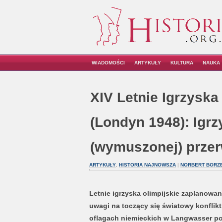
WIADOMOŚCI
ARTYKUŁY
KULTURA
NAUKA
XIV Letnie Igrzyska
(Londyn 1948): Igrz
(wymuszonej) prze
ARTYKUŁY
,
HISTORIA NAJNOWSZA
|
NORBERT BORZĘ
Letnie igrzyska olimpijskie zaplanowane
uwagi na toczący się światowy konflikt 
oflagach niemieckich w Langwasser p