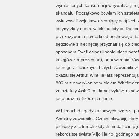
wymienionych konkurencji w rywalizacji m
skandalu. Początkowo bowiem ich sztafeta 
wykazywali wyjątkowo żenujący pośpiech 
jedyny złoty medal w lekkoatletyce. Dopier
przekazywaniu pałeczki od pechowego Bar
sędziowie z niechęcią przyznali się do bł
sposobem Ewell osłodził sobie nieco pora
kolegów z reprezentacji, odpowiednio: rów
jednego z nielicznych białych zawodników
okazał się Arthur Wint, lekarz reprezentuj
800 m z Amerykaninem Malem Whitfieldem 
ze sztafety 4x400 m. Jamajczyków, uznaw
jego uraz na trzeciej zmianie.
W biegach długodystansowych szersza publ
Ambitny zawodnik z Czechosłowacji, który
pierwszy z czterech złotych medali olimpij
rekordzistę świata Viljo Heino, godnego n