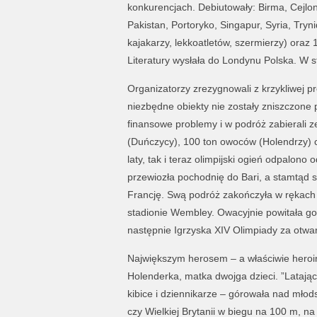
konkurencjach. Debiutowały: Birma, Cejlon
Pakistan, Portoryko, Singapur, Syria, Tr
kajakarzy, lekkoatletów, szermierzy) oraz 
Literatury wysłała do Londynu Polska. W s
Organizatorzy zrezygnowali z krzykliwej 
niezbędne obiekty nie zostały zniszczone 
finansowe problemy i w podróż zabierali z
(Duńczycy), 100 ton owoców (Holendrzy) 
laty, tak i teraz olimpijski ogień odpalono
przewiozła pochodnię do Bari, a stamtąd s
Francję. Swą podróż zakończyła w rękac
stadionie Wembley. Owacyjnie powitała go 
następnie Igrzyska XIV Olimpiady za otwar
Największym herosem – a właściwie heroi
Holenderka, matka dwojga dzieci. ”Latają
kibice i dziennikarze – górowała nad młod
czy Wielkiej Brytanii w biegu na 100 m, n