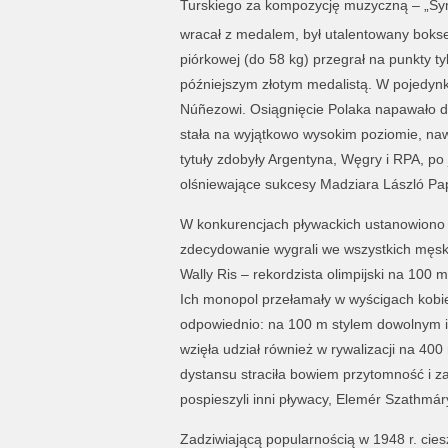
Turskiego za kompozycję muzyczną – „Sym
wracał z medalem, był utalentowany bokse
piórkowej (do 58 kg) przegrał na punkty t
późniejszym złotym medalistą. W pojedynk
Núñezowi. Osiągnięcie Polaka napawało d
stała na wyjątkowo wysokim poziomie, na
tytuły zdobyły Argentyna, Węgry i RPA, p
olśniewające sukcesy Madziara László Pap
W konkurencjach pływackich ustanowiono
zdecydowanie wygrali we wszystkich męskic
Wally Ris – rekordzista olimpijski na 100
Ich monopol przełamały w wyścigach kobiet
odpowiednio: na 100 m stylem dowolnym 
wzięła udział również w rywalizacji na 400
dystansu straciła bowiem przytomność i z
pospieszyli inni pływacy, Elemér Szathmár
Zadziwiającą popularnością w 1948 r. cies