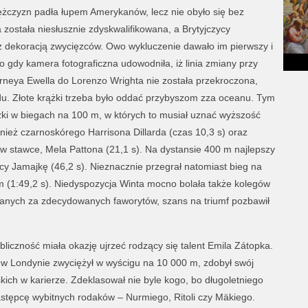
ężczyzn padła łupem Amerykanów, lecz nie obyło się bez
została niesłusznie zdyskwalifikowana, a Brytyjczycy
z dekoracją zwycięzców. Owo wykluczenie dawało im pierwszy i
o gdy kamera fotograficzna udowodniła, iż linia zmiany przy
neya Ewella do Lorenzo Wrighta nie została przekroczona,
ędu. Złote krążki trzeba było oddać przybyszom zza oceanu. Tym
żki w biegach na 100 m, w których to musiał uznać wyższość
nież czarnoskórego Harrisona Dillarda (czas 10,3 s) oraz
 w stawce, Mela Pattona (21,1 s). Na dystansie 400 m najlepszy
ący Jamajkę (46,2 s). Nieznacznie przegrał natomiast bieg na
(1:49,2 s). Niedyspozycja Winta mocno bolała także kolegów
anych za zdecydowanych faworytów, szans na triumf pozbawił
iczność miała okazję ujrzeć rodzący się talent Emila Zátopka.
 w Londynie zwyciężył w wyścigu na 10 000 m, zdobył swój
skich w karierze. Zdeklasował nie byle kogo, bo długoletniego
astępcę wybitnych rodaków – Nurmiego, Ritoli czy Mäkiego.