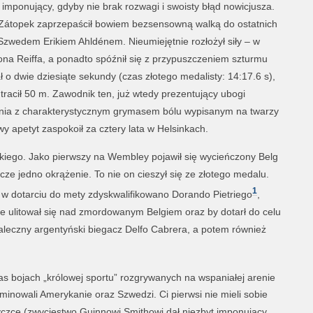
 imponujący, gdyby nie brak rozwagi i swoisty błąd nowicjusza.
Zátopek zaprzepaścił bowiem bezsensowną walką do ostatnich
Szwedem Erikiem Ahldénem. Nieumiejętnie rozłożył siły – w
ona Reiffa, a ponadto spóźnił się z przypuszczeniem szturmu
o dwie dziesiąte sekundy (czas złotego medalisty: 14:17.6 s),
tracił 50 m. Zawodnik ten, już wtedy prezentujący ubogi
egania z charakterystycznym grymasem bólu wypisanym na twarzy
y apetyt zaspokoił za cztery lata w Helsinkach.
kiego. Jako pierwszy na Wembley pojawił się wycieńczony Belg
zcze jedno okrążenie. To nie on cieszył się ze złotego medalu.
1
 w dotarciu do mety zdyskwalifikowano Dorando Pietriego
,
ie ulitował się nad zmordowanym Belgiem oraz by dotarł do celu
aleczny argentyński biegacz Delfo Cabrera, a potem również
s bojach „królowej sportu” rozgrywanych na wspaniałej arenie
inowali Amerykanie oraz Szwedzi. Ci pierwsi nie mieli sobie
tyczce (zwycięstwo Guinnowi Smithowi dał niezbyt imponujący