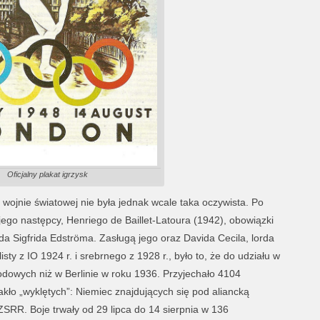
Oficjalny plakat igrzysk
I wojnie światowej nie była jednak wcale taka oczywista. Po
jego następcy, Henriego de Baillet-Latoura (1942), obowiązki
a Sigfrida Edströma. Zasługą jego oraz Davida Cecila, lorda
sty z IO 1924 r. i srebrnego z 1928 r., było to, że do udziału w
rodowych niż w Berlinie w roku 1936. Przyjechało 4104
kło „wyklętych”: Niemiec znajdujących się pod aliancką
 ZSRR. Boje trwały od 29 lipca do 14 sierpnia w 136