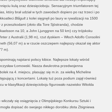
nięciu kulą oraz dziesięcioboju. Sensacyjnym triumfatorem tej
ias, który brał udział w tych zawodach dopiero po raz trzeci i po
kkoatleci
Blågult
z kolei sięgnęli po laury w rywalizacji na 1500
z przeszkodami (złoto dla Tore Sjöstranda), chodzie
ikaelsson na 10, a John Ljunggren na 50 km) czy trójskoku
er z Australii (1,98 m), rzut dyskiem – Włoch Adolfo Consolini
eth (56,07 m) a w rzucie oszczepem najlepszy okazał się aktor
77 m).
pominają najstarsi polscy kibice. Najlepsze lokaty wśród
Mieczysław Łomowski. Nasza dwukrotna przedwojenna
olek na 4. miejscu, plasując się m.in. za wielką Micheline
stępującą z koncertami. Lokatę tuż poza podium zajął również
u w klasyfikacji dziesięcioboju figurowało nazwisko Witolda
 wliczały się osiągnięcia z Olimpijskiego Konkursu Sztuki i
e mogła dopisać do swojego nikłego dorobku złota Zbigniewa