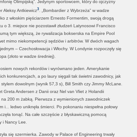
fonię Olimpijską”. Jedynym sportowcem, który do ojczyzny
3
r Aleksy Antkiewicz
. „Bombardier z Wybrzeża” w wadze
ylko z włoskim pięściarzem Ernesto Formentim, swoją drogą
u o 3. miejsce nie pozostawił złudzeń Latynosowi Francisco
umą tym większą, że rywalizacja bokserska na Empire Pool
wet mimo niekompetencji sędziów i arbitrów. W dwóch wagach
o jednym – Czechosłowacja i Włochy. W Londynie rozpoczęły się
pa (złoto w wadze średniej).
 osiem nowych rekordów i wyrównano jeden. Amerykanie
h konkurencjach, a po laury sięgali tak świetni zawodnicy, jak
 m stylem dowolnym (wynik 57,3 s), Bill Smith czy Jimmy McLane.
 Greta Andersen z Danii oraz Nel van Vliet z Holandii
i na 200 m żabką. Pierwsza z wymienionych zawodniczek
 m i... ledwo uniknęła śmierci. Po pokonaniu niespełna połowy
aczęła tonąć. Na całe szczęście z błyskawiczną pomocą
y i Nancy Lee.
zyła się szermierka. Zawody w Palace of Engineering trwały