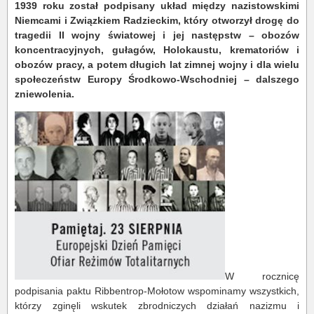
1939 roku został podpisany układ między nazistowskimi
Niemcami i Związkiem Radzieckim, który otworzył drogę do
tragedii II wojny światowej i jej następstw – obozów
koncentracyjnych, gułagów, Holokaustu, krematoriów i
obozów pracy, a potem długich lat zimnej wojny i dla wielu
społeczeństw Europy Środkowo-Wschodniej – dalszego
zniewolenia.
W rocznicę
podpisania paktu Ribbentrop-Mołotow wspominamy wszystkich,
którzy zginęli wskutek zbrodniczych działań nazizmu i