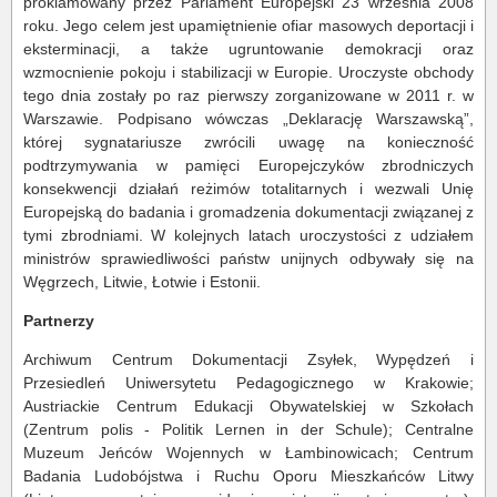
proklamowany przez Parlament Europejski 23 września 2008
roku. Jego celem jest upamiętnienie ofiar masowych deportacji i
eksterminacji, a także ugruntowanie demokracji oraz
wzmocnienie pokoju i stabilizacji w Europie. Uroczyste obchody
tego dnia zostały po raz pierwszy zorganizowane w 2011 r. w
Warszawie. Podpisano wówczas „Deklarację Warszawską”,
której sygnatariusze zwrócili uwagę na konieczność
podtrzymywania w pamięci Europejczyków zbrodniczych
konsekwencji działań reżimów totalitarnych i wezwali Unię
Europejską do badania i gromadzenia dokumentacji związanej z
tymi zbrodniami. W kolejnych latach uroczystości z udziałem
ministrów sprawiedliwości państw unijnych odbywały się na
Węgrzech, Litwie, Łotwie i Estonii.
Partnerzy
Archiwum Centrum Dokumentacji Zsyłek, Wypędzeń i
Przesiedleń Uniwersytetu Pedagogicznego w Krakowie;
Austriackie Centrum Edukacji Obywatelskiej w Szkołach
(Zentrum polis - Politik Lernen in der Schule); Centralne
Muzeum Jeńców Wojennych w Łambinowicach; Centrum
Badania Ludobójstwa i Ruchu Oporu Mieszkańców Litwy