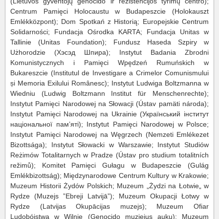
(Lietuvos gyventojų genocido ir rezistencijos tyrimų centro);
Centrum Pamięci Holocaustu w Budapeszcie (Holokauszt
Emlékközpont); Dom Spotkań z Historią; Europejskie Centrum
Solidarności; Fundacja Ośrodka KARTA; Fundacja Unitas w
Tallinie (Unitas Foundation); Fundusz Haseda Szpiry w
Użhorodzie (Хэсэд Шпира); Instytut Badania Zbrodni
Komunistycznych i Pamięci Wpędzeń Rumuńskich w
Bukareszcie (Institutul de Investigare a Crimelor Comunismului
și Memoria Exilului Românesc); Instytut Ludwiga Boltzmanna w
Wiedniu (Ludwig Boltzmann Institut für Menschenrechte);
Instytut Pamięci Narodowej na Słowacji (Ústav pamäti národa);
Instytut Pamięci Narodowej na Ukrainie (Український інститут
національної пам’яті); Instytut Pamięci Narodowej w Polsce;
Instytut Pamięci Narodowej na Węgrzech (Nemzeti Emlékezet
Bizottsága); Instytut Słowacki w Warszawie; Instytut Studiów
Reżimów Totalitarnych w Pradze (Ústav pro studium totalitních
režimů); Komitet Pamięci Gułagu w Budapeszcie (Gulág
Emlékbizottság); Międzynarodowe Centrum Kultury w Krakowie;
Muzeum Historii Żydów Polskich; Muzeum „Żydzi na Łotwie„ w
Rydze (Muzejs ”Ebreji Latvijā”); Muzeum Okupacji Łotwy w
Rydze (Latvijas Okupācijas muzejs); Muzeum Ofiar
Ludobójstwa w Wilnie (Genocido muziejus aukų); Muzeum