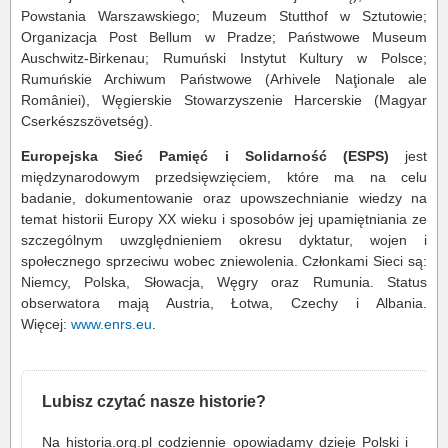
Powstania Warszawskiego; Muzeum Stutthof w Sztutowie;
Organizacja Post Bellum w Pradze; Państwowe Museum
Auschwitz-Birkenau; Rumuński Instytut Kultury w Polsce;
Rumuńskie Archiwum Państwowe (Arhivele Naţionale ale
României), Węgierskie Stowarzyszenie Harcerskie (Magyar
Cserkészszövetség).
Europejska Sieć Pamięć i Solidarność (ESPS)
jest
międzynarodowym przedsięwzięciem, które ma na celu
badanie, dokumentowanie oraz upowszechnianie wiedzy na
temat historii Europy XX wieku i sposobów jej upamiętniania ze
szczególnym uwzględnieniem okresu dyktatur, wojen i
społecznego sprzeciwu wobec zniewolenia. Członkami Sieci są:
Niemcy, Polska, Słowacja, Węgry oraz Rumunia. Status
obserwatora mają Austria, Łotwa, Czechy i Albania.
Więcej:
www.enrs.eu
.
Lubisz czytać nasze historie?
Na historia.org.pl codziennie opowiadamy dzieje Polski i