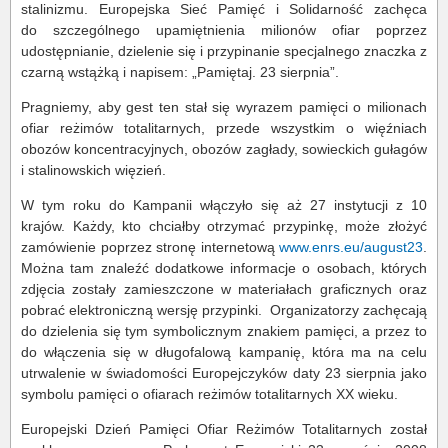
stalinizmu. Europejska Sieć Pamięć i Solidarność zachęca
do szczególnego upamiętnienia milionów ofiar poprzez
udostępnianie, dzielenie się i przypinanie specjalnego znaczka z
czarną wstążką i napisem: „Pamiętaj. 23 sierpnia”.
Pragniemy, aby gest ten stał się wyrazem pamięci o milionach
ofiar reżimów totalitarnych, przede wszystkim o więźniach
obozów koncentracyjnych, obozów zagłady, sowieckich gułagów
i stalinowskich więzień.
W tym roku do Kampanii włączyło się aż 27 instytucji z 10
krajów. Każdy, kto chciałby otrzymać przypinkę, może złożyć
zamówienie poprzez stronę internetową
www.enrs.eu/august23
.
Można tam znaleźć dodatkowe informacje o osobach, których
zdjęcia zostały zamieszczone w materiałach graficznych oraz
pobrać elektroniczną wersję przypinki. Organizatorzy zachęcają
do dzielenia się tym symbolicznym znakiem pamięci, a przez to
do włączenia się w długofalową kampanię, która ma na celu
utrwalenie w świadomości Europejczyków daty 23 sierpnia jako
symbolu pamięci o ofiarach reżimów totalitarnych XX wieku.
Europejski Dzień Pamięci Ofiar Reżimów Totalitarnych został