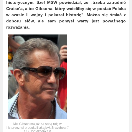
historycznym. Szef MSW powiedział, że „trzeba zatrudnić
Cruise’a, albo Gibsona, który wcieliłby się w postać Polaka
w czasie II wojny i pokazał historię”. Można się śmiać z
doboru słów, ale sam pomysł warty jest poważnego
rozważania.
Mel Gibson ma już za sobą rolę w
historycznej produkcji jaką był „Braveheart”
/ fot. CC-BY-SA 3.0