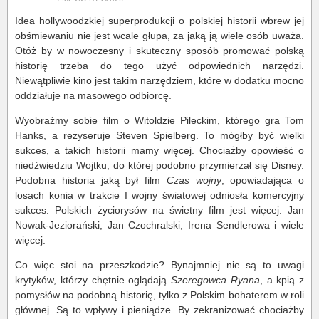
Idea hollywoodzkiej superprodukcji o polskiej historii wbrew jej
obśmiewaniu nie jest wcale głupa, za jaką ją wiele osób uważa.
Otóż by w nowoczesny i skuteczny sposób promować polską
historię trzeba do tego użyć odpowiednich narzędzi.
Niewątpliwie kino jest takim narzędziem, które w dodatku mocno
oddziałuje na masowego odbiorcę.
Wyobraźmy sobie film o Witoldzie Pileckim, którego gra Tom
Hanks, a reżyseruje Steven Spielberg. To mógłby być wielki
sukces, a takich historii mamy więcej. Chociażby opowieść o
niedźwiedziu Wojtku, do której podobno przymierzał się Disney.
Podobna historia jaką był film
Czas wojny
, opowiadająca o
losach konia w trakcie I wojny światowej odniosła komercyjny
sukces. Polskich życiorysów na świetny film jest więcej: Jan
Nowak-Jeziorański, Jan Czochralski, Irena Sendlerowa i wiele
więcej.
Co więc stoi na przeszkodzie? Bynajmniej nie są to uwagi
krytyków, którzy chętnie oglądają
Szeregowca Ryana
, a kpią z
pomysłów na podobną historię, tylko z Polskim bohaterem w roli
głównej. Są to wpływy i pieniądze. By zekranizować chociażby