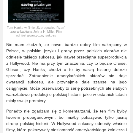
Tom Hanks w filmie „Szeregowiec Ryan”
zagrał kapitana Johna H. Miller. Film
odniósł gigantyczny sukces
Nie mam złudzeń, że nawet bardzo dobry film nakręcony w
Polsce, w polskim języku i grany przez polskich aktorów nie
odniesie takiego sukcesu, jak nawet przeciętna superprodukcja
z Hollywood. Nie ma przy tym znaczenia, czy to będzie Cruise,
Gibson, czy Hanks, chodzi o to by naszą historię dobrze
sprzedać. Zatrudnienie amerykańskich aktorów nie daje
gwarancji sukcesu, ale przynajmie daje szanse na jego
osiągnięcie. Może przerwałoby to serię potrzebnych ale słabych
warsztatowo produkcji o polskiej historii, jakie w ostatnich latach
miały swoje premiery.
Ponadto nie zgadzam się z komentarzami, że ten film byłby
tworem propagandowym, bo miałby pokazywać tylko jasną
stronę polskiej historii. W Hollywood sukcesy odnosiły właśnie
filmy, które pokazywały niezłomność amerykańskiego żołnierza i