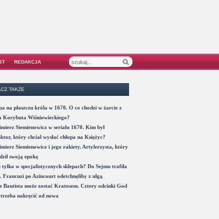
ST
REDAKCJA
CZ TAKŻE
a na płaszczu króla w 1670. O co chodzi w żarcie z
a Korybuta Wiśniowieckiego?
mierz Siemienowicz w serialu 1670. Kim był
ktor, który chciał wysłać chłopa na Księżyc?
mierz Siemienowicz i jego rakiety. Artylerzysta, który
ził swoją epokę
 tylko w specjalistycznych sklepach? Do Sejmu trafiła
. Francuzi po Azincourt odetchnęliby z ulgą
 Bautista może zostać Kratosem. Cztery odcinki God
trzeba nakręcić od nowa