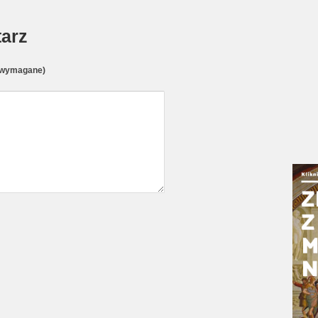
arz
(wymagane)