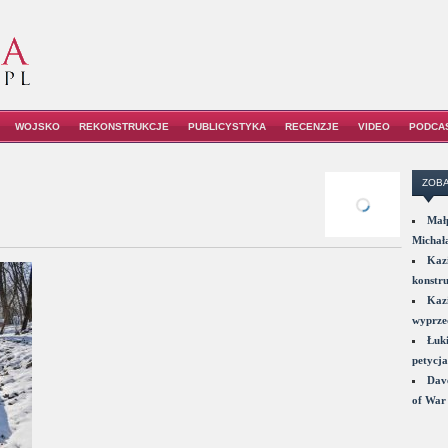
WOJSKO
REKONSTRUKCJE
PUBLICYSTYKA
RECENZJE
VIDEO
PODCA
ZOBA
Małp
Michał
Kazi
konstru
Kazi
wyprzed
Łuki
petycja
Dave
of War 