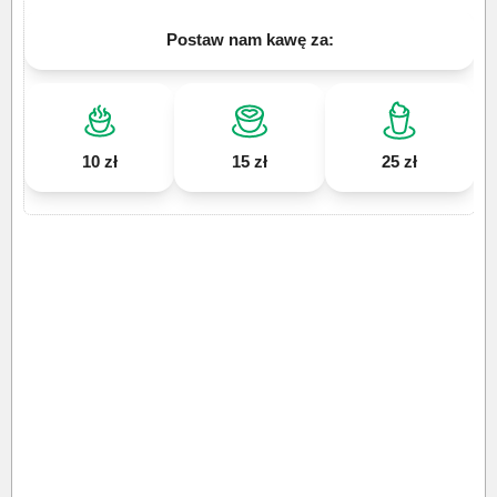
Postaw nam kawę za:
10 zł
15 zł
25 zł