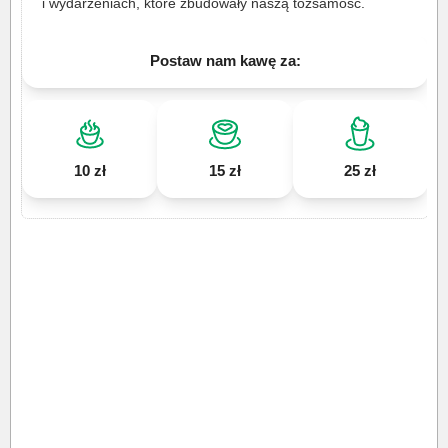
i wydarzeniach, które zbudowały naszą tożsamość.
Postaw nam kawę za:
10 zł
15 zł
25 zł