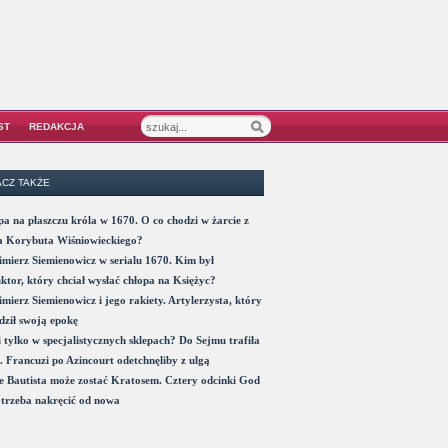
ST
REDAKCJA
CZ TAKŻE
a na płaszczu króla w 1670. O co chodzi w żarcie z
a Korybuta Wiśniowieckiego?
mierz Siemienowicz w serialu 1670. Kim był
ktor, który chciał wysłać chłopa na Księżyc?
mierz Siemienowicz i jego rakiety. Artylerzysta, który
ził swoją epokę
 tylko w specjalistycznych sklepach? Do Sejmu trafiła
. Francuzi po Azincourt odetchnęliby z ulgą
 Bautista może zostać Kratosem. Cztery odcinki God
trzeba nakręcić od nowa