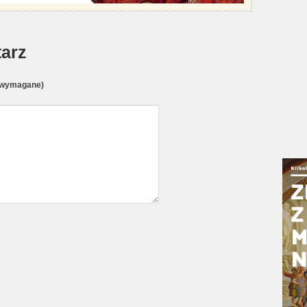
arz
(wymagane)