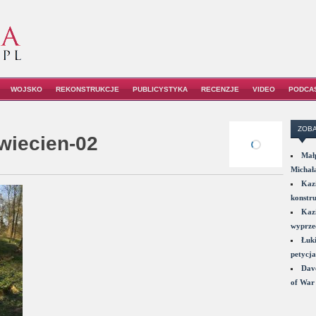
WOJSKO
REKONSTRUKCJE
PUBLICYSTYKA
RECENZJE
VIDEO
PODCA
ZOBA
wiecien-02
Małp
Michał
Kazi
konstru
Kazi
wyprzed
Łuki
petycja
Dave
of War 