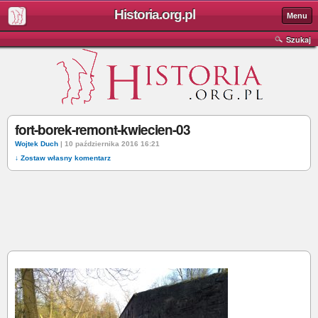
Historia.org.pl
Menu
Szukaj
fort-borek-remont-kwiecien-03
Wojtek Duch
| 10 października 2016 16:21
↓ Zostaw własny komentarz