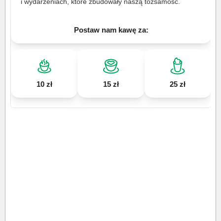
i wydarzeniach, które zbudowały naszą tożsamość.
Postaw nam kawę za:
10 zł
15 zł
25 zł