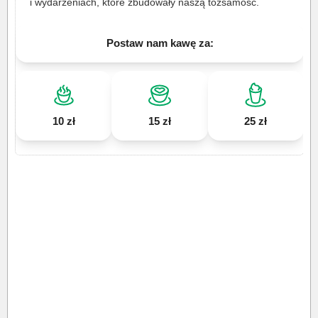
i wydarzeniach, które zbudowały naszą tożsamość.
Postaw nam kawę za:
10 zł
15 zł
25 zł