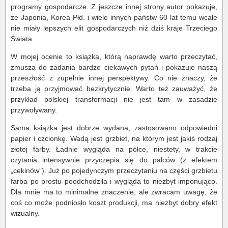
programy gospodarcze. Z jeszcze innej strony autor pokazuje,
że Japonia, Korea Płd. i wiele innych państw 60 lat temu wcale
nie miały lepszych elit gospodarczych niż dziś kraje Trzeciego
Świata.
W mojej ocenie to książka, którą naprawdę warto przeczytać,
zmusza do zadania bardzo ciekawych pytań i pokazuje naszą
przeszłość z zupełnie innej perspektywy. Co nie znaczy, że
trzeba ją przyjmować bezkrytycznie. Warto też zauważyć, że
przykład polskiej transformacji nie jest tam w zasadzie
przywoływany.
Sama książka jest dobrze wydana, zastosowano odpowiedni
papier i czcionkę. Wadą jest grzbiet, na którym jest jakiś rodzaj
złotej farby. Ładnie wygląda na półce, niestety, w trakcie
czytania intensywnie przyczepia się do palców (z efektem
„cekinów”). Już po pojedynczym przeczytaniu na części grzbietu
farba po prostu poodchodziła i wygląda to niezbyt imponująco.
Dla mnie ma to minimalne znaczenie, ale zwracam uwagę, że
coś co może podniosło koszt produkcji, ma niezbyt dobry efekt
wizualny.