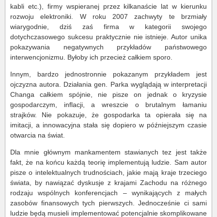
kabli etc.), firmy wspieranej przez kilkanaście lat w kierunku
rozwoju elektroniki. W roku 2007 zachwyty te brzmiały
wiarygodnie, dziś zaś firma w kategorii swojego
dotychczasowego sukcesu praktycznie nie istnieje. Autor unika
pokazywania negatywnych przykładów państwowego
interwencjonizmu. Byłoby ich przecież całkiem sporo.
Innym, bardzo jednostronnie pokazanym przykładem jest
ojczyzna autora. Działania gen. Parka wyglądają w interpretacji
Changa całkiem spójnie, nie pisze on jednak o kryzysie
gospodarczym, inflacji, a wreszcie o brutalnym łamaniu
strajków. Nie pokazuje, że gospodarka ta opierała się na
imitacji, a innowacyjna stała się dopiero w późniejszym czasie
otwarcia na świat.
Dla mnie głównym mankamentem stawianych tez jest także
fakt, że na końcu każdą teorię implementują ludzie. Sam autor
pisze o intelektualnych trudnościach, jakie mają kraje trzeciego
świata, by nawiązać dyskusje z krajami Zachodu na różnego
rodzaju wspólnych konferencjach – wynikających z małych
zasobów finansowych tych pierwszych. Jednocześnie ci sami
ludzie będą musieli implementować potencjalnie skomplikowane