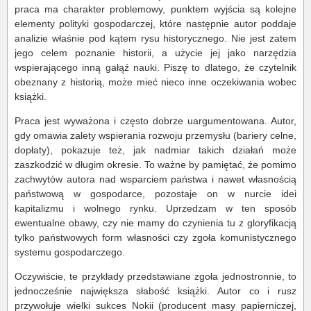
praca ma charakter problemowy, punktem wyjścia są kolejne
elementy polityki gospodarczej, które następnie autor poddaje
analizie właśnie pod kątem rysu historycznego. Nie jest zatem
jego celem poznanie historii, a użycie jej jako narzędzia
wspierającego inną gałąź nauki. Piszę to dlatego, że czytelnik
obeznany z historią, może mieć nieco inne oczekiwania wobec
książki.
Praca jest wyważona i często dobrze uargumentowana. Autor,
gdy omawia zalety wspierania rozwoju przemysłu (bariery celne,
dopłaty), pokazuje też, jak nadmiar takich działań może
zaszkodzić w długim okresie. To ważne by pamiętać, że pomimo
zachwytów autora nad wsparciem państwa i nawet własnością
państwową w gospodarce, pozostaje on w nurcie idei
kapitalizmu i wolnego rynku. Uprzedzam w ten sposób
ewentualne obawy, czy nie mamy do czynienia tu z gloryfikacją
tylko państwowych form własności czy zgoła komunistycznego
systemu gospodarczego.
Oczywiście, te przykłady przedstawiane zgoła jednostronnie, to
jednocześnie największa słabość książki. Autor co i rusz
przywołuje wielki sukces Nokii (producent masy papierniczej,