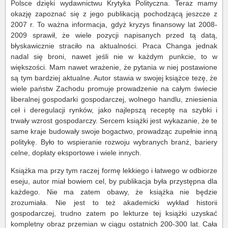
Polsce dzięki wydawnictwu Krytyka Polityczna. Teraz mamy
okazję zapoznać się z jego publikacją pochodzącą jeszcze z
2007 r. To ważna informacja, gdyż kryzys finansowy lat 2008-
2009 sprawił, że wiele pozycji napisanych przed tą datą,
błyskawicznie straciło na aktualności. Praca Changa jednak
nadal się broni, nawet jeśli nie w każdym punkcie, to w
większości. Mam nawet wrażenie, że pytania w niej postawione
są tym bardziej aktualne. Autor stawia w swojej książce tezę, że
wiele państw Zachodu promuje prowadzenie na całym świecie
liberalnej gospodarki gospodarczej, wolnego handlu, zniesienia
ceł i deregulacji rynków, jako najlepszą receptę na szybki i
trwały wzrost gospodarczy. Sercem książki jest wykazanie, że te
same kraje budowały swoje bogactwo, prowadząc zupełnie inną
politykę. Było to wspieranie rozwoju wybranych branż, bariery
celne, dopłaty eksportowe i wiele innych.
Książka ma przy tym raczej formę lekkiego i łatwego w odbiorze
eseju, autor miał bowiem cel, by publikacja była przystępna dla
każdego. Nie ma zatem obawy, że książka nie będzie
zrozumiała. Nie jest to też akademicki wykład historii
gospodarczej, trudno zatem po lekturze tej książki uzyskać
kompletny obraz przemian w ciągu ostatnich 200-300 lat. Cała