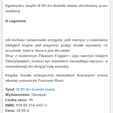
Egzemplarz książki
W 80 dni dookoła świata
ufundowany przez
wydawcę.
O nagrodzie
eśli kochasz niesamowite przygody, jeśli marzysz o zwiedzaniu
odległych krajów, jeśli pragniesz podjąć śmiałe wyzwania –to
arcydzieło Jules’a Verne’a jest dla ciebie!
Wraz z niezłomnym Fileasem Foggiem i jego wiernym lokajem
Obieżyświatem, możesz być świadkiem niezwykłego wyczynu: w
osiemdziesiąt dni okrążyć kulę ziemską!
Książka została wzbogacona niezwykłymi ilustracjami znanej
włoskiej rysowniczki Franceski Rossi.
Tytuł:
W 80 dni dookoła świata
Wydawnictwo:
Olesiejuk
Liczba stron:
96
ISBN:
978-83-274-4347-2
Cena:
34,99 zł