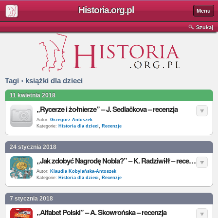
Historia.org.pl
Menu
Szukaj
Tagi › książki dla dzieci
11 kwietnia 2018
„Rycerze i żołnierze” – J. Sedlačkova – recenzja
Autor:
Grzegorz Antoszek
Kategorie:
Historia dla dzieci
,
Recenzje
24 stycznia 2018
„Jak zdobyć Nagrodę Nobla?” – K. Radziwiłł – recenzja
Autor:
Klaudia Kobylańska-Antoszek
Kategorie:
Historia dla dzieci
,
Recenzje
7 stycznia 2018
„Alfabet Polski” – A. Skowrońska – recenzja