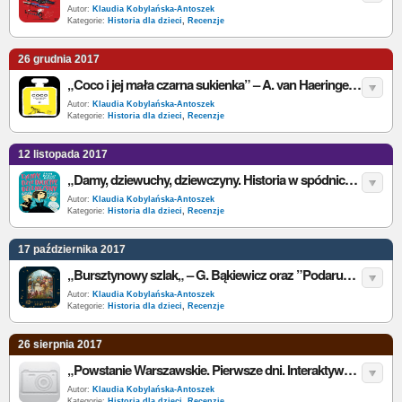
Autor:
Klaudia Kobylańska-Antoszek
Kategorie:
Historia dla dzieci
,
Recenzje
26 grudnia 2017
„Coco i jej mała czarna sukienka” – A. van Haeringen – recenzja
Autor:
Klaudia Kobylańska-Antoszek
Kategorie:
Historia dla dzieci
,
Recenzje
12 listopada 2017
„Damy, dziewuchy, dziewczyny. Historia w spódnicy” – A. Dziewit-Meller – recenzja
Autor:
Klaudia Kobylańska-Antoszek
Kategorie:
Historia dla dzieci
,
Recenzje
17 października 2017
„Bursztynowy szlak„ – G. Bąkiewicz oraz ”Podarunek królowej Jadwigi” – B. Ostrowicka – recenzja
Autor:
Klaudia Kobylańska-Antoszek
Kategorie:
Historia dla dzieci
,
Recenzje
26 sierpnia 2017
„Powstanie Warszawskie. Pierwsze dni. Interaktywne spotkanie z historią” – K. Mital – recenzja
Autor:
Klaudia Kobylańska-Antoszek
Kategorie:
Historia dla dzieci
,
Recenzje