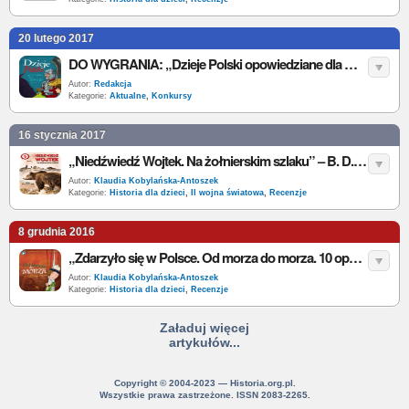
20 lutego 2017
DO WYGRANIA: „Dzieje Polski opowiedziane dla młodzieży” - F. Konieczny
Autor:
Redakcja
Kategorie:
Aktualne
,
Konkursy
16 stycznia 2017
„Niedźwiedź Wojtek. Na żołnierskim szlaku” – B. D. Tak – recenzja
Autor:
Klaudia Kobylańska-Antoszek
Kategorie:
Historia dla dzieci
,
II wojna światowa
,
Recenzje
8 grudnia 2016
„Zdarzyło się w Polsce. Od morza do morza. 10 opowiadań z czasów Jagiellonów” – G. Bąkiewicz, K. Szymeczko, P. Wakuła – recenzja
Autor:
Klaudia Kobylańska-Antoszek
Kategorie:
Historia dla dzieci
,
Recenzje
Załaduj więcej
artykułów...
Copyright © 2004-2023 — Historia.org.pl.
Wszystkie prawa zastrzeżone. ISSN 2083-2265.