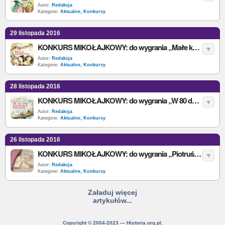
Autor:
Redakcja
Kategorie:
Aktualne
,
Konkursy
29 listopada 2016
KONKURS MIKOŁAJKOWY: do wygrania „Małe kobietki”
Autor:
Redakcja
Kategorie:
Aktualne
,
Konkursy
28 listopada 2016
KONKURS MIKOŁAJKOWY: do wygrania „W 80 dni dookoła świata”
Autor:
Redakcja
Kategorie:
Aktualne
,
Konkursy
26 listopada 2016
KONKURS MIKOŁAJKOWY: do wygrania „Piotruś Pan”
Autor:
Redakcja
Kategorie:
Aktualne
,
Konkursy
Załaduj więcej
artykułów...
Copyright © 2004-2023 — Historia.org.pl.