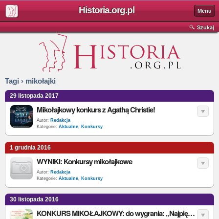
Historia.org.pl
Menu
Szukaj
Tagi › mikołajki
29 listopada 2017
Mikołajkowy konkurs z Agathą Christie!
Autor:
Redakcja
Kategorie:
Aktualne
,
Konkursy
1 grudnia 2016
WYNIKI: Konkursy mikołajkowe
Autor:
Redakcja
Kategorie:
Aktualne
,
Konkursy
30 listopada 2016
KONKURS MIKOŁAJKOWY: do wygrania: „Najpiękniejsze baśnie Braci Grimm”