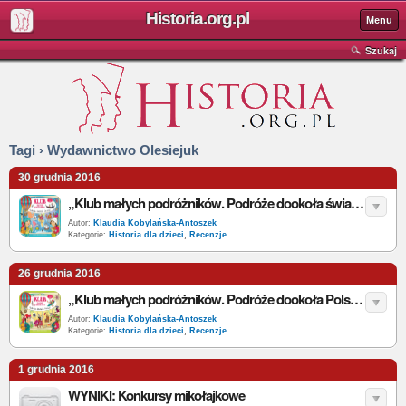
Historia.org.pl
Menu
Szukaj
Tagi › Wydawnictwo Olesiejuk
30 grudnia 2016
„Klub małych podróżników. Podróże dookoła świata” – J. Myjak – recenzja
Autor:
Klaudia Kobylańska-Antoszek
Kategorie:
Historia dla dzieci
,
Recenzje
26 grudnia 2016
„Klub małych podróżników. Podróże dookoła Polski” – J. Myjak – recenzja
Autor:
Klaudia Kobylańska-Antoszek
Kategorie:
Historia dla dzieci
,
Recenzje
1 grudnia 2016
WYNIKI: Konkursy mikołajkowe