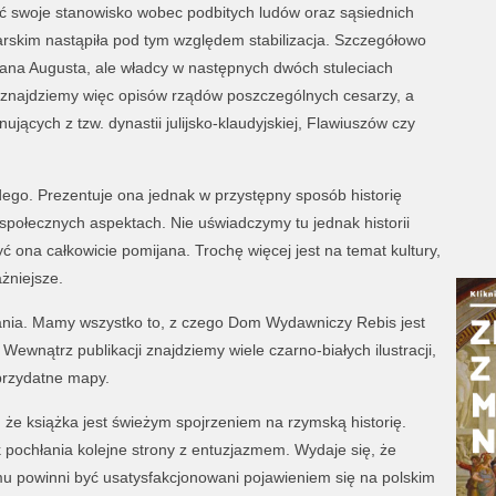
ić swoje stanowisko wobec podbitych ludów oraz sąsiednich
skim nastąpiła pod tym względem stabilizacja. Szczegółowo
iana Augusta, ale władcy w następnych dwóch stuleciach
e znajdziemy więc opisów rządów poszczególnych cesarzy, a
jących z tzw. dynastii julijsko-klaudyjskiej, Flawiuszów czy
dego. Prezentuje ona jednak w przystępny sposób historię
społecznych aspektach. Nie uświadczymy tu jednak historii
ć ona całkowicie pomijana. Trochę więcej jest na temat kultury,
ażniejsze.
dania. Mamy wszystko to, z czego Dom Wydawniczy Rebis jest
Wewnątrz publikacji znajdziemy wiele czarno-białych ilustracji,
przydatne mapy.
 że książka jest świeżym spojrzeniem na rzymską historię.
 pochłania kolejne strony z entuzjazmem. Wydaje się, że
mu powinni być usatysfakcjonowani pojawieniem się na polskim