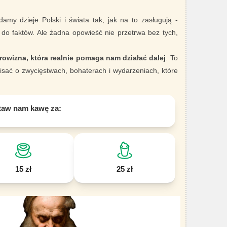
damy dzieje Polski i świata tak, jak na to zasługują -
 do faktów. Ale żadna opowieść nie przetrwa bez tych,
rowizna, która realnie pomaga nam działać dalej
. To
sać o zwycięstwach, bohaterach i wydarzeniach, które
taw nam kawę za:
15 zł
25 zł