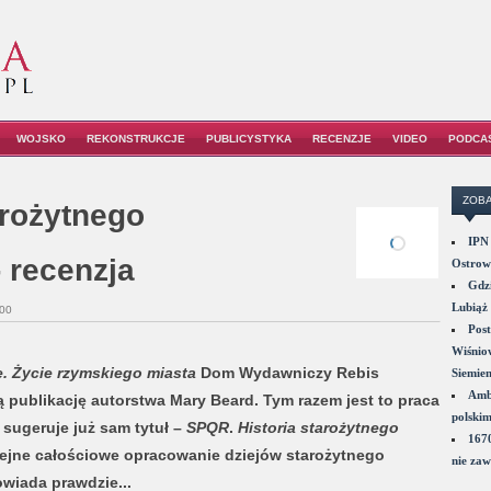
WOJSKO
REKONSTRUKCJE
PUBLICYSTYKA
RECENZJE
VIDEO
PODCA
ZOBA
arożytnego
IPN 
 recenzja
Ostrowi
Gdzi
Lubiąż 
00
Post
Wiśniow
. Życie rzymskiego miasta
Dom Wydawniczy Rebis
Siemie
Amba
 publikację autorstwa Mary Beard. Tym razem jest to praca
polskim
sugeruje już sam tytuł –
SPQR
.
Historia starożytnego
1670
kolejne całościowe opracowanie dziejów starożytnego
nie zaw
wiada prawdzie...