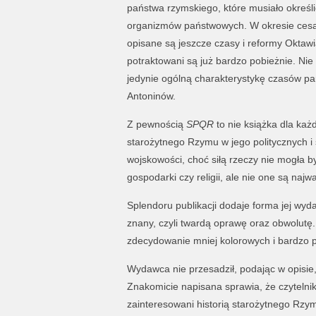
państwa rzymskiego, które musiało określ
organizmów państwowych. W okresie cesar
opisane są jeszcze czasy i reformy Oktaw
potraktowani są już bardzo pobieżnie. Ni
jedynie ogólną charakterystykę czasów panu
Antoninów.
Z pewnością
SPQR
to nie książka dla każ
starożytnego Rzymu w jego politycznych i 
wojskowości, choć siłą rzeczy nie mogła by
gospodarki czy religii, ale nie one są najw
Splendoru publikacji dodaje forma jej wy
znany, czyli twardą oprawę oraz obwolutę. 
zdecydowanie mniej kolorowych i bardzo 
Wydawca nie przesadził, podając w opisie,
Znakomicie napisana sprawia, że czytelnik
zainteresowani historią starożytnego Rzy