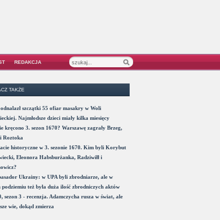
ST
REDAKCJA
CZ TAKŻE
odnalazł szczątki 55 ofiar masakry w Woli
eckiej. Najmłodsze dzieci miały kilka miesięcy
e kręcono 3. sezon 1670? Warszawę zagrały Brzeg,
i Roztoka
acie historyczne w 3. sezonie 1670. Kim byli Korybut
iecki, Eleonora Habsburżanka, Radziwiłł i
nowicz?
sador Ukrainy: w UPA byli zbrodniarze, ale w
 podziemiu też była duża ilość zbrodniczych aktów
, sezon 3 - recenzja. Adamczycha rusza w świat, ale
sze wie, dokąd zmierza