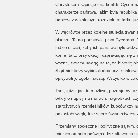
Chrystusem. Opisuje ona konflikt Cycerona
charakterze państwa, jakim była republik
ponieważ w kolejnym rozdziale autorka ju
W wędrówce przez kolejne stulecia trwania
pisarze. To na podstawie pism Cycerona, Ta
ludzie chcieli, żeby ich państwo było widz
komentarz, przy okazji rozprawiając się z 
ważne, zwraca uwagę na to, że historię pis
Stąd niektórzy wybielali albo oczerniali 
opisywali je zgoła inaczej. Wszystko w zal
Tam, gdzie jest to możliwe, poznajemy te
odkryte napisy na murach, nagrobkach czy
starożytnych rzemieślników, kupców czy 
pozostało względnie sporo świadectw cod
Przemiany społeczne i polityczne są tym,
miejsca autorka poświęca kształtowaniu s