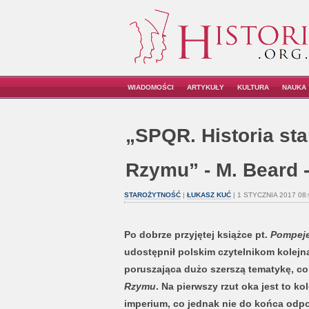
WIADOMOŚCI
ARTYKUŁY
KULTURA
NAUKA
„SPQR. Historia st
Rzymu” - M. Beard -
STAROŻYTNOŚĆ
|
ŁUKASZ KUĆ
| 1 STYCZNIA 2017 08:
Po dobrze przyjętej książce pt.
Pompeje
udostępnił polskim czytelnikom kolejną
poruszająca dużo szerszą tematykę, co 
Rzymu
. Na pierwszy rzut oka jest to 
imperium, co jednak nie do końca odpo