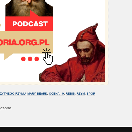
OŻYTNEGO RZYMU
,
MARY BEARD
,
OCENA - 9
,
REBIS
,
RZYM
,
SPQR
ączona.