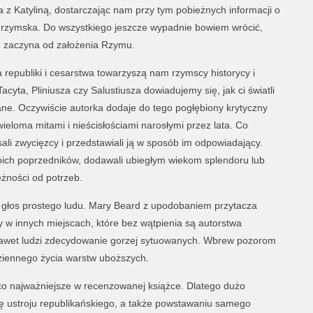
 z Katyliną, dostarczając nam przy tym pobieżnych informacji o
a rzymska. Do wszystkiego jeszcze wypadnie bowiem wrócić,
ż zaczyna od założenia Rzymu.
 republiki i cesarstwa towarzyszą nam rzymscy historycy i
cyta, Pliniusza czy Salustiusza dowiadujemy się, jak ci światli
iane. Oczywiście autorka dodaje do tego pogłębiony krytyczny
wieloma mitami i nieścisłościami narosłymi przez lata. Co
ali zwycięzcy i przedstawiali ją w sposób im odpowiadający.
swoich poprzedników, dodawali ubiegłym wiekom splendoru lub
eżności od potrzeb.
ż głos prostego ludu. Mary Beard z upodobaniem przytacza
 w innych miejscach, które bez wątpienia są autorstwa
nawet ludzi zdecydowanie gorzej sytuowanych. Wbrew pozorom
ziennego życia warstw uboższych.
 co najważniejsze w recenzowanej książce. Dlatego dużo
ię ustroju republikańskiego, a także powstawaniu samego