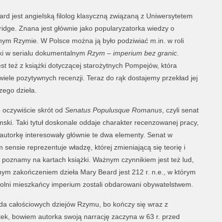
rd jest angielską filolog klasyczną związaną z Uniwersytetem
dge. Znana jest głównie jako popularyzatorka wiedzy o
nym Rzymie. W Polsce można ją było podziwiać m.in. w roli
ki w serialu dokumentalnym
Rzym – imperium bez granic
.
st też z książki dotyczącej starożytnych Pompejów, która
wiele pozytywnych recenzji. Teraz do rąk dostajemy przekład jej
ego dzieła.
 oczywiście skrót od
Senatus Populusque Romanus
, czyli senat
ymski. Taki tytuł doskonale oddaje charakter recenzowanej pracy,
utorkę interesowały głównie te dwa elementy. Senat w
 sensie reprezentuje władzę, której zmieniającą się teorię i
 poznamy na kartach książki. Ważnym czynnikiem jest też lud,
nym zakończeniem dzieła Mary Beard jest 212 r. n.e., w którym
wolni mieszkańcy imperium zostali obdarowani obywatelstwem.
da całościowych dziejów Rzymu, bo kończy się wraz z
ątek, bowiem autorka swoją narrację zaczyna w 63 r. przed