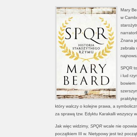
Mary Bea
w Cambri
starożyt
narrator
Znana je
zebrała 
najnowsz
SPQR to
i lud rz
bowiem a
szerszym
praktykę
który walczy o kolejne prawa, a symbolicz
za sprawą tzw. Edyktu Karakalli wszyscy 
Jak więc widzimy,
SPQR
wcale nie opowia
początkiem III w. Nietypowy jest też pocz