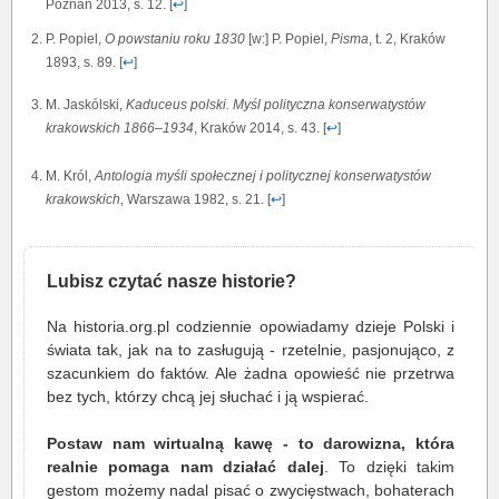
Poznań 2013, s. 12. [
↩
]
P. Popiel,
O powstaniu roku 1830
[w:] P. Popiel,
Pisma
, t. 2, Kraków
1893, s. 89. [
↩
]
M. Jaskólski,
Kaduceus polski. Myśl polityczna konserwatystów
krakowskich 1866–1934
, Kraków 2014, s. 43. [
↩
]
M. Król,
Antologia myśli społecznej i politycznej konserwatystów
krakowskich
, Warszawa 1982, s. 21. [
↩
]
Lubisz czytać nasze historie?
Na historia.org.pl codziennie opowiadamy dzieje Polski i
świata tak, jak na to zasługują - rzetelnie, pasjonująco, z
szacunkiem do faktów. Ale żadna opowieść nie przetrwa
bez tych, którzy chcą jej słuchać i ją wspierać.
Postaw nam wirtualną kawę - to darowizna, która
realnie pomaga nam działać dalej
. To dzięki takim
gestom możemy nadal pisać o zwycięstwach, bohaterach