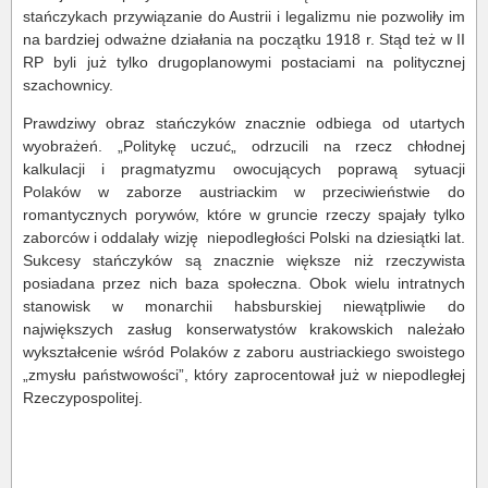
stańczykach przywiązanie do Austrii i legalizmu nie pozwoliły im
na bardziej odważne działania na początku 1918 r. Stąd też w II
RP byli już tylko drugoplanowymi postaciami na politycznej
szachownicy.
Prawdziwy obraz stańczyków znacznie odbiega od utartych
wyobrażeń. „Politykę uczuć„ odrzucili na rzecz chłodnej
kalkulacji i pragmatyzmu owocujących poprawą sytuacji
Polaków w zaborze austriackim w przeciwieństwie do
romantycznych porywów, które w gruncie rzeczy spajały tylko
zaborców i oddalały wizję niepodległości Polski na dziesiątki lat.
Sukcesy stańczyków są znacznie większe niż rzeczywista
posiadana przez nich baza społeczna. Obok wielu intratnych
stanowisk w monarchii habsburskiej niewątpliwie do
największych zasług konserwatystów krakowskich należało
wykształcenie wśród Polaków z zaboru austriackiego swoistego
„zmysłu państwowości”, który zaprocentował już w niepodległej
Rzeczypospolitej.