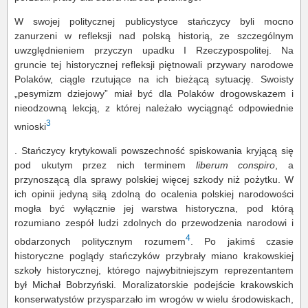
W swojej politycznej publicystyce stańczycy byli mocno
zanurzeni w refleksji nad polską historią, ze szczególnym
uwzględnieniem przyczyn upadku I Rzeczypospolitej. Na
gruncie tej historycznej refleksji piętnowali przywary narodowe
Polaków, ciągle rzutujące na ich bieżącą sytuację. Swoisty
„pesymizm dziejowy” miał być dla Polaków drogowskazem i
nieodzowną lekcją, z której należało wyciągnąć odpowiednie
3
wnioski
. Stańczycy krytykowali powszechność spiskowania kryjącą się
pod ukutym przez nich terminem
liberum conspiro
, a
przynoszącą dla sprawy polskiej więcej szkody niż pożytku. W
ich opinii jedyną siłą zdolną do ocalenia polskiej narodowości
mogła być wyłącznie jej warstwa historyczna, pod którą
rozumiano zespół ludzi zdolnych do przewodzenia narodowi i
4
obdarzonych politycznym rozumem
. Po jakimś czasie
historyczne poglądy stańczyków przybrały miano krakowskiej
szkoły historycznej, którego najwybitniejszym reprezentantem
był Michał Bobrzyński. Moralizatorskie podejście krakowskich
konserwatystów przysparzało im wrogów w wielu środowiskach,