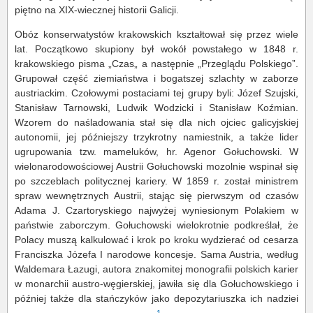
piętno na XIX-wiecznej historii Galicji.
Obóz konserwatystów krakowskich kształtował się przez wiele
lat. Początkowo skupiony był wokół powstałego w 1848 r.
krakowskiego pisma „Czas„ a następnie „Przeglądu Polskiego”.
Grupował część ziemiaństwa i bogatszej szlachty w zaborze
austriackim. Czołowymi postaciami tej grupy byli: Józef Szujski,
Stanisław Tarnowski, Ludwik Wodzicki i Stanisław Koźmian.
Wzorem do naśladowania stał się dla nich ojciec galicyjskiej
autonomii, jej późniejszy trzykrotny namiestnik, a także lider
ugrupowania tzw. mameluków, hr. Agenor Gołuchowski. W
wielonarodowościowej Austrii Gołuchowski mozolnie wspinał się
po szczeblach politycznej kariery. W 1859 r. został ministrem
spraw wewnętrznych Austrii, stając się pierwszym od czasów
Adama J. Czartoryskiego najwyżej wyniesionym Polakiem w
państwie zaborczym. Gołuchowski wielokrotnie podkreślał, że
Polacy muszą kalkulować i krok po kroku wydzierać od cesarza
Franciszka Józefa I narodowe koncesje. Sama Austria, według
Waldemara Łazugi, autora znakomitej monografii polskich karier
w monarchii austro-węgierskiej, jawiła się dla Gołuchowskiego i
później także dla stańczyków jako depozytariuszka ich nadziei