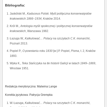
Bibliografia:
Jaskólski M.,
Kaduceus Polski. Myśl polityczna konserwatystów
krakowskich 1866–1934
, Kraków 2014.
Król M.,
Antologia
myśli
społecznej
i
politycznej
konserwatystów
krakowskich
, Warszawa 1982.
Łazuga W.,
Kalkulować… Polacy na szczytach C.K. monarchii
,
Poznań 2013.
Popiel P.,
O powstaniu roku 1830
[w:] P. Popiel,
Pisma
, t. 2, Kraków
1893.
Wyka K.,
Teka Stańczyka na tle historii Galicji w latach 1849–1869
,
Wrocław 1951.
Redakcja merytoryczna: Malwina Lange
Korekta językowa: Patrycja Grempka
W. Łazuga,
Kalkulować… Polacy na szczytach C.K. monarchii
,