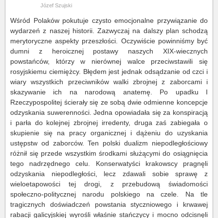
Józef Szujski
Wśród Polaków pokutuje czysto emocjonalne przywiązanie do
wydarzeń z naszej historii. Zazwyczaj na dalszy plan schodzą
merytoryczne aspekty przeszłości. Oczywiście powinniśmy być
dumni z heroicznej postawy naszych XIX-wiecznych
powstańców, którzy w nierównej walce przeciwstawili się
rosyjskiemu ciemiężcy. Błędem jest jednak odsądzanie od czci i
wiary wszystkich przeciwników walki zbrojnej z zaborcami i
skazywanie ich na narodową anatemę. Po upadku I
Rzeczypospolitej ścierały się ze sobą dwie odmienne koncepcje
odzyskania suwerenności. Jedna opowiadała się za konspiracją
i parła do kolejnej zbrojnej irredenty, druga zaś zabiegała o
skupienie się na pracy organicznej i dążeniu do uzyskania
ustępstw od zaborców. Ten polski dualizm niepodległościowy
różnił się przede wszystkim środkami służącymi do osiągnięcia
tego nadrzędnego celu. Konserwatyści krakowscy pragnęli
odzyskania niepodległości, lecz zdawali sobie sprawę z
wieloetapowości tej drogi, z przebudową świadomości
społeczno-politycznej narodu polskiego na czele. Na tle
tragicznych doświadczeń powstania styczniowego i krwawej
rabacji galicyjskiej wyrośli właśnie stańczycy i mocno odcisnęli