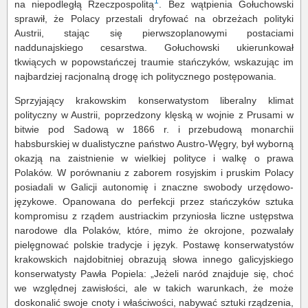
1
na niepodległą Rzeczpospolitą
. Bez wątpienia Gołuchowski
sprawił, że Polacy przestali dryfować na obrzeżach polityki
Austrii, stając się pierwszoplanowymi postaciami
naddunajskiego cesarstwa. Gołuchowski ukierunkował
tkwiących w popowstańczej traumie stańczyków, wskazując im
najbardziej racjonalną drogę ich politycznego postępowania.
Sprzyjający krakowskim konserwatystom liberalny klimat
polityczny w Austrii, poprzedzony klęską w wojnie z Prusami w
bitwie pod Sadową w 1866 r. i przebudową monarchii
habsburskiej w dualistyczne państwo Austro-Węgry, był wyborną
okazją na zaistnienie w wielkiej polityce i walkę o prawa
Polaków. W porównaniu z zaborem rosyjskim i pruskim Polacy
posiadali w Galicji autonomię i znaczne swobody urzędowo-
językowe. Opanowana do perfekcji przez stańczyków sztuka
kompromisu z rządem austriackim przyniosła liczne ustępstwa
narodowe dla Polaków, które, mimo że okrojone, pozwalały
pielęgnować polskie tradycje i język. Postawę konserwatystów
krakowskich najdobitniej obrazują słowa innego galicyjskiego
konserwatysty Pawła Popiela: „Jeżeli naród znajduje się, choć
we względnej zawisłości, ale w takich warunkach, że może
doskonalić swoje cnoty i właściwości, nabywać sztuki rządzenia,