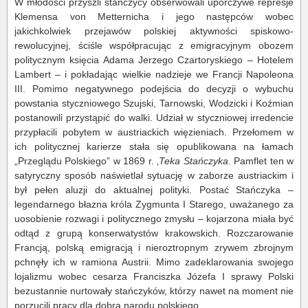
W młodości przyszli stańczycy obserwowali uporczywe represje
Klemensa von Metternicha i jego następców wobec
jakichkolwiek przejawów polskiej aktywności spiskowo-
rewolucyjnej, ściśle współpracując z emigracyjnym obozem
politycznym księcia Adama Jerzego Czartoryskiego – Hotelem
Lambert – i pokładając wielkie nadzieje we Francji Napoleona
III. Pomimo negatywnego podejścia do decyzji o wybuchu
powstania styczniowego Szujski, Tarnowski, Wodzicki i Koźmian
postanowili przystąpić do walki. Udział w styczniowej irredencie
przypłacili pobytem w austriackich więzieniach. Przełomem w
ich politycznej karierze stała się opublikowana na łamach
„Przeglądu Polskiego” w 1869 r. ‚
Teka Stańczyka
. Pamflet ten w
satyryczny sposób naświetlał sytuację w zaborze austriackim i
był pełen aluzji do aktualnej polityki. Postać Stańczyka –
legendarnego błazna króla Zygmunta I Starego, uważanego za
uosobienie rozwagi i politycznego zmysłu – kojarzona miała być
odtąd z grupą konserwatystów krakowskich. Rozczarowanie
Francją, polską emigracją i nieroztropnym zrywem zbrojnym
pchnęły ich w ramiona Austrii. Mimo zadeklarowania swojego
lojalizmu wobec cesarza Franciszka Józefa I sprawy Polski
bezustannie nurtowały stańczyków, którzy nawet na moment nie
porzucili pracy dla dobra narodu polskiego.