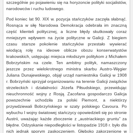
szczególnie po pojawieniu się na horyzoncie polityki socjalistów,
narodowców i ruchu ludowego.
Pod koniec lat 90. XIX w. pozycja stańczyków zaczęła słabnąć.
Rosnąca w siłę Narodowa Demokracja odebrała im znaczną
część klienteli politycznej, a liczne błędy skutkowały coraz
mniejszym wpływem na życie polityczne w Galicji. Z biegiem
czasu starsze pokolenie stańczyków przestało wywierać
wiodącą rolę na ideowe oblicze obozu konserwatystów
krakowskich, ustępując miejsca młodszym politykom z Michałem
Bobrzyńskim na czele. Ten ambitny polityk, namaszczony
jeszcze przez wielokrotnego ministra skarbu Austro-Węgier
Juliana Dunajewskiego, objął urząd namiestnika Galicji w 1908
r. Bobrzyński sprzyjał organizowaniu na terenie Galicji związków
strzeleckich i działalności Józefa Piłsudskiego, przewidując
nieuchronność wojny z Rosją. Zacofana gospodarczo Galicja
powszechnie uchodziła za polski Piemont, a niektórzy
przywdziewali Bobrzyńskiego w szaty polskiego Cavoura. Po
wybuchu I wojny światowej stańczycy opowiedzieli się po stronie
Austrii, uważając każde zboczenie z „austriackiego gruntu” za
błędne. Odzyskanie niepodległości w listopadzie 1918 r. było dla
nich jednak sporym zaskoczeniem. Głęboko zakorzenione w