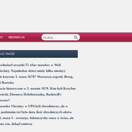
ST
REDAKCJA
CZ TAKŻE
odnalazł szczątki 55 ofiar masakry w Woli
eckiej. Najmłodsze dzieci miały kilka miesięcy
e kręcono 3. sezon 1670? Warszawę zagrały Brzeg,
i Roztoka
acie historyczne w 3. sezonie 1670. Kim byli Korybut
iecki, Eleonora Habsburżanka, Radziwiłł i
nowicz?
sador Ukrainy: w UPA byli zbrodniarze, ale w
 podziemiu też była duża ilość zbrodniczych aktów
, sezon 3 - recenzja. Adamczycha rusza w świat, ale
sze wie, dokąd zmierza