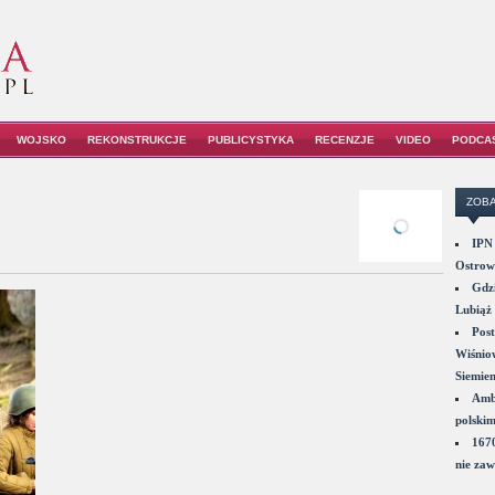
WOJSKO
REKONSTRUKCJE
PUBLICYSTYKA
RECENZJE
VIDEO
PODCA
ZOBA
IPN 
Ostrowi
Gdzi
Lubiąż 
Post
Wiśniow
Siemie
Amba
polskim
1670
nie zaw