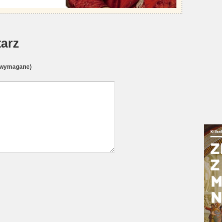
arz
(wymagane)