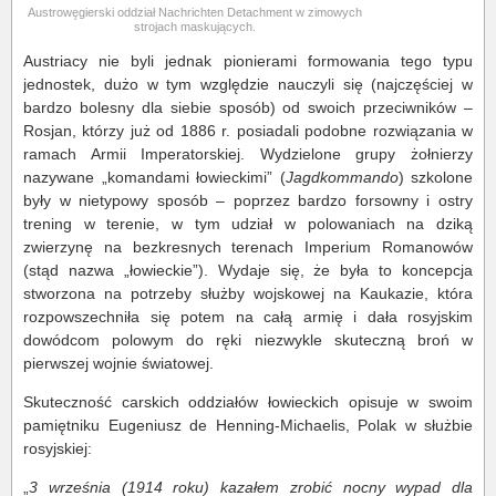
Austrowęgierski oddział Nachrichten Detachment w zimowych
strojach maskujących.
Austriacy nie byli jednak pionierami formowania tego typu
jednostek, dużo w tym względzie nauczyli się (najczęściej w
bardzo bolesny dla siebie sposób) od swoich przeciwników –
Rosjan, którzy już od 1886 r. posiadali podobne rozwiązania w
ramach Armii Imperatorskiej. Wydzielone grupy żołnierzy
nazywane „komandami łowieckimi” (
Jagdkommando
) szkolone
były w nietypowy sposób – poprzez bardzo forsowny i ostry
trening w terenie, w tym udział w polowaniach na dziką
zwierzynę na bezkresnych terenach Imperium Romanowów
(stąd nazwa „łowieckie”). Wydaje się, że była to koncepcja
stworzona na potrzeby służby wojskowej na Kaukazie, która
rozpowszechniła się potem na całą armię i dała rosyjskim
dowódcom polowym do ręki niezwykle skuteczną broń w
pierwszej wojnie światowej.
Skuteczność carskich oddziałów łowieckich opisuje w swoim
pamiętniku Eugeniusz de Henning-Michaelis, Polak w służbie
rosyjskiej:
„
3 września (1914 roku) kazałem zrobić nocny wypad dla