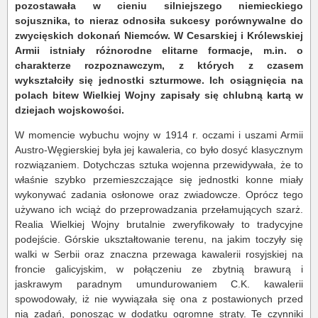
pozostawała w cieniu silniejszego niemieckiego
sojusznika, to nieraz odnosiła sukcesy porównywalne do
zwycięskich dokonań Niemców. W Cesarskiej i Królewskiej
Armii istniały różnorodne elitarne formacje, m.in. o
charakterze rozpoznawczym, z których z czasem
wykształciły się jednostki szturmowe. Ich osiągnięcia na
polach bitew Wielkiej Wojny zapisały się chlubną kartą w
dziejach wojskowości.
W momencie wybuchu wojny w 1914 r. oczami i uszami Armii
Austro-Węgierskiej była jej kawaleria, co było dosyć klasycznym
rozwiązaniem. Dotychczas sztuka wojenna przewidywała, że to
właśnie szybko przemieszczające się jednostki konne miały
wykonywać zadania osłonowe oraz zwiadowcze. Oprócz tego
używano ich wciąż do przeprowadzania przełamujących szarż.
Realia Wielkiej Wojny brutalnie zweryfikowały to tradycyjne
podejście. Górskie ukształtowanie terenu, na jakim toczyły się
walki w Serbii oraz znaczna przewaga kawalerii rosyjskiej na
froncie galicyjskim, w połączeniu ze zbytnią brawurą i
jaskrawym paradnym umundurowaniem C.K. kawalerii
spowodowały, iż nie wywiązała się ona z postawionych przed
nią zadań, ponosząc w dodatku ogromne straty. Te czynniki