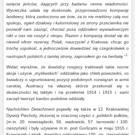
wzięcia jeńców, dających przy badaniu cenne wiadomości.
Wycieczka udała się doskonale, przyprowadzono kompanję
landwery, którą zaskoczono we śnie, za to nie mieliśmy całą noc
spokoju, ogień działowy i kulomiotowy ze strony przeciwnika nie
pozwolił nam zasnąć, chociaż poza oddziałem wywiadowczym
nikt u nas nie ruszył z okopu. Razem z kompanją dostał się do
niewoli oficer rezerwy, Polak, nauczyciel z Krakowa; chcąc go
trochę uspokoić, a jednocześnie dowiedzieć się czegokolwiek o
1
nastrojach polskich z tamtej strony, zaprosiłem go na herbatę.
”
Widać wyraźnie, że dowódcy rosyjscy traktowali takie nocne
akcje i użycie „myśliwskich” oddziałów jako chleb powszedni, co
świadczy o ugruntowanej pozycji podobnych rozwiązań w armii
carskiej. Austriacy na własnej skórze przekonali się o
skuteczności tej taktyki i na przełomie 1914 i 1915 r. sami
zaczęli tworzyć bardzo podobne oddziały.
Nachrichten Detachment
pojawiły się także w 12. Krakowskiej
Dywizji Piechoty, złożonej w znacznej części z „polskich pułków„
(m.in. 20. nowosądecki, 56. wadowicki, 57. tarnowski i 100.
cieszyński) i były używane m.in. pod Gorlicami w maju 1915 r.
Franciszek Latinik, dowódca galicyjskiego 100. pp, cieszyńskiej