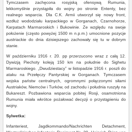
Tymczasem zachęcona rosyjską ofensywą Rumunia,
lekkomyślnie przystąpiła do wojny po stronie Ententy, bez
realnego wsparcia. Dla C.K. Armii utworzył się nowy front,
wzdłuż wododziału karpackiego w Gorganach, Czarnohorze,
Karpatach Marmaroskich i Bukowinie. Ze względu na swoje
położenie (często powyżej 1500 m n.p.m.) umocnione pozycje
austriackie do dnia dzisiejszego zachowały się tu w dobrym
stanie.
W październiku 1916 r. 20. pp przerzucono wraz z całą 12.
Dywizją Piechoty koleją 150 km na południe do Sighetu
Marmaroskiego. „Dwudziestacy” w listopadzie 1916 r. poszli do
ataku na Przełęczy Pantyrskiej w Gorganach. Tymczasem
wojska państw centralnych, ogromnymi połączonymi siłami
Austriaków, Niemców i Turków, od zachodu i południa ruszyły na
Bukareszt. Pozbawiona wsparcia pobitej Rosji, osamotniona
Rumunia miała wkrótce pożałować decyzji o przystąpieniu do
wojny.
Sylwetka:
Infanteriest, Jagdkommando/Nachrichten Detachment,