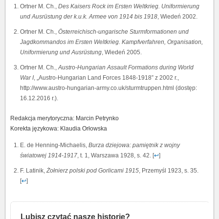
Ortner M. Ch.,
Des Kaisers Rock im Ersten Weltkrieg. Uniformierung
und Ausrüstung der k.u.k. Armee von 1914 bis 1918
, Wiedeń 2002.
Ortner M. Ch.,
Österreichisch-ungarische Sturmformationen und
Jagdkommandos im Ersten Weltkrieg.
Kampfverfahren, Organisation,
Uniformierung und Ausrüstung
, Wiedeń 2005.
Ortner M. Ch.,
Austro-Hungarian Assault Formations during World
War I
, „Austro-Hungarian Land Forces 1848-1918” z 2002 r.,
http://www.austro-hungarian-army.co.uk/sturmtruppen.html (dostęp:
16.12.2016 r.).
Redakcja merytoryczna: Marcin Petrynko
Korekta językowa: Klaudia Orłowska
E. de Henning-Michaelis,
Burza dziejowa: pamiętnik z wojny
światowej 1914-1917
, t. 1, Warszawa 1928, s. 42. [
↩
]
F. Latinik,
Żołnierz polski pod Gorlicami 1915
, Przemyśl 1923, s. 35.
[
↩
]
Lubisz czytać nasze historie?