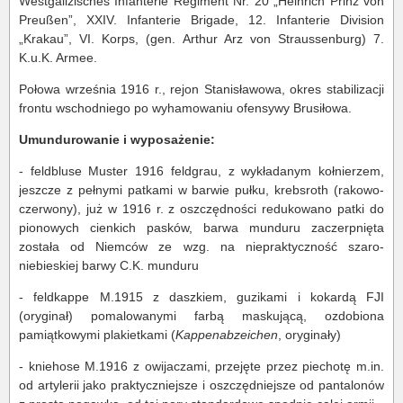
Westgalizisches Infanterie Regiment Nr. 20 „Heinrich Prinz von
Preußen”, XXIV. Infanterie Brigade, 12. Infanterie Division
„Krakau”, VI. Korps, (gen. Arthur Arz von Straussenburg) 7.
K.u.K. Armee.
Połowa września 1916 r., rejon Stanisławowa, okres stabilizacji
frontu wschodniego po wyhamowaniu ofensywy Brusiłowa.
Umundurowanie i wyposażenie:
- feldbluse Muster 1916 feldgrau, z wykładanym kołnierzem,
jeszcze z pełnymi patkami w barwie pułku, krebsroth (rakowo-
czerwony), już w 1916 r. z oszczędności redukowano patki do
pionowych cienkich pasków, barwa munduru zaczerpnięta
została od Niemców ze wzg. na niepraktyczność szaro-
niebieskiej barwy C.K. munduru
- feldkappe M.1915 z daszkiem, guzikami i kokardą FJI
(oryginał) pomalowanymi farbą maskującą, ozdobiona
pamiątkowymi plakietkami (
Kappenabzeichen
, oryginały)
- kniehose M.1916 z owijaczami, przejęte przez piechotę m.in.
od artylerii jako praktyczniejsze i oszczędniejsze od pantalonów