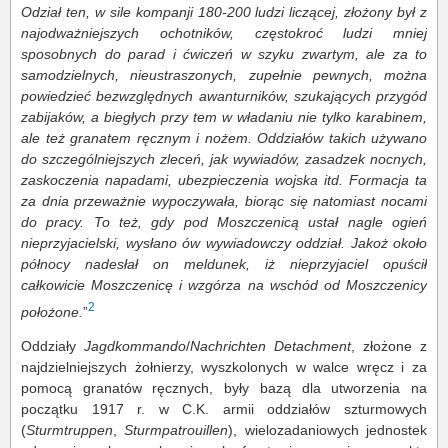
Odział ten, w sile kompanji 180-200 ludzi liczącej, złożony był z
najodważniejszych ochotników, częstokroć ludzi mniej
sposobnych do parad i ćwiczeń w szyku zwartym, ale za to
samodzielnych, nieustraszonych, zupełnie pewnych, można
powiedzieć bezwzględnych awanturników, szukających przygód
zabijaków, a biegłych przy tem w władaniu nie tylko karabinem,
ale też granatem ręcznym i nożem. Oddziałów takich używano
do szczególniejszych zleceń, jak wywiadów, zasadzek nocnych,
zaskoczenia napadami, ubezpieczenia wojska itd. Formacja ta
za dnia przeważnie wypoczywała, biorąc się natomiast nocami
do pracy. To też, gdy pod Moszczenicą ustał nagle ogień
nieprzyjacielski, wysłano ów wywiadowczy oddział. Jakoż około
północy nadesłał on meldunek, iż nieprzyjaciel opuścił
całkowicie Moszczenicę i wzgórza na wschód od Moszczenicy
2
położone.
”
Oddziały
Jagdkommando
/
Nachrichten Detachment
, złożone z
najdzielniejszych żołnierzy, wyszkolonych w walce wręcz i za
pomocą granatów ręcznych, były bazą dla utworzenia na
początku 1917 r. w C.K. armii oddziałów szturmowych
(
Sturmtruppen
,
Sturmpatrouillen
), wielozadaniowych jednostek