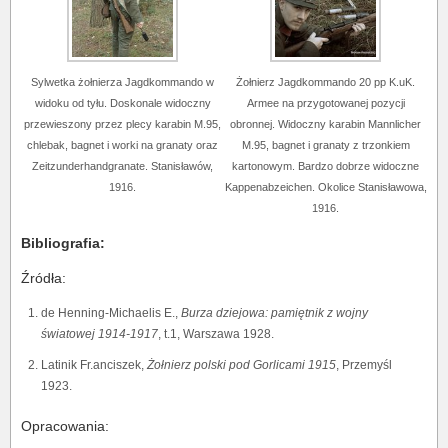
Sylwetka żołnierza Jagdkommando w
Żołnierz Jagdkommando 20 pp K.uK.
widoku od tyłu. Doskonale widoczny
Armee na przygotowanej pozycji
przewieszony przez plecy karabin M.95,
obronnej. Widoczny karabin Mannlicher
chlebak, bagnet i worki na granaty oraz
M.95, bagnet i granaty z trzonkiem
Zeitzunderhandgranate. Stanisławów,
kartonowym. Bardzo dobrze widoczne
1916.
Kappenabzeichen. Okolice Stanisławowa,
1916.
Bibliografia:
Źródła:
de Henning-Michaelis E.,
Burza dziejowa: pamiętnik z wojny
światowej 1914-1917
, t.1, Warszawa 1928.
Latinik Fr.anciszek,
Żołnierz polski pod Gorlicami 1915
, Przemyśl
1923.
Opracowania: