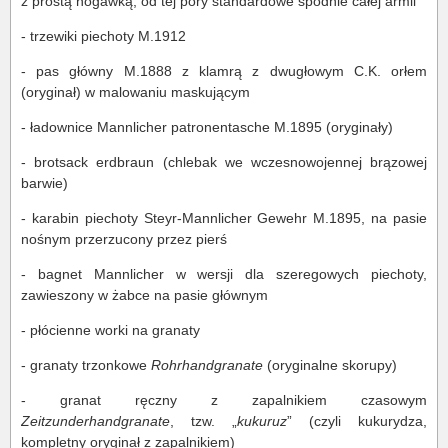
z prostą nogawką, od tej pory standardowe spodnie całej armii
- trzewiki piechoty M.1912
- pas główny M.1888 z klamrą z dwugłowym C.K. orłem
(oryginał) w malowaniu maskującym
- ładownice Mannlicher patronentasche M.1895 (oryginały)
- brotsack erdbraun (chlebak we wczesnowojennej brązowej
barwie)
- karabin piechoty Steyr-Mannlicher Gewehr M.1895, na pasie
nośnym przerzucony przez pierś
- bagnet Mannlicher w wersji dla szeregowych piechoty,
zawieszony w żabce na pasie głównym
- płócienne worki na granaty
- granaty trzonkowe
Rohrhandgranate
(oryginalne skorupy)
- granat ręczny z zapalnikiem czasowym
Zeitzunderhandgranate
, tzw. „
kukuruz
” (czyli kukurydza,
kompletny oryginał z zapalnikiem)