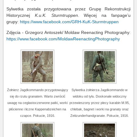
Sylwetka została przygotowana przez Grupę Rekonstrukcji
Historycznej
K.u.K.
Sturmtruppen
. Więcej na fanpage’u
grupy:
https://www.facebook.com/GRH-KuK-Sturmtruppen
Zdjęcia - Grzegorz Antoszek/ Moldaw Reenacting Photography:
https://www.facebook.com/MoldawReenactingPhotography
Żołnierz Jagdkommando przygotowujący
Sylwetka żołnierza Jagdkommando w
się do rzutu granatem. Warto zwrócić
widoku od tyłu. Doskonale widoczny
uwagę na ceglastoczerwone patki, worki
przewieszony przez plecy karabin M.95,
płócienne i liczne Kappenabzeichen na
chlebak, bagnet i worki na granaty oraz
czapce. Pokucie, 1916.
Zeitzunderhandgranate. Pokucie, 1916.