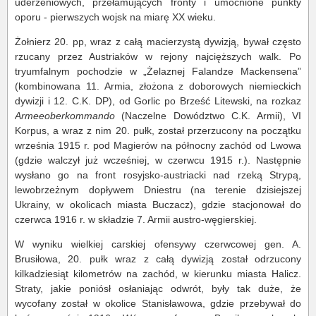
uderzeniowych, przełamujących fronty i umocnione punkty
oporu - pierwszych wojsk na miarę XX wieku.
Żołnierz 20. pp, wraz z całą macierzystą dywizją, bywał często
rzucany przez Austriaków w rejony najcięższych walk. Po
tryumfalnym pochodzie w „Żelaznej Falandze Mackensena”
(kombinowana 11. Armia, złożona z doborowych niemieckich
dywizji i 12. C.K. DP), od Gorlic po Brześć Litewski, na rozkaz
Armeeoberkommando
(Naczelne Dowództwo C.K. Armii), VI
Korpus, a wraz z nim 20. pułk, został przerzucony na początku
września 1915 r. pod Magierów na północny zachód od Lwowa
(gdzie walczył już wcześniej, w czerwcu 1915 r.). Następnie
wysłano go na front rosyjsko-austriacki nad rzeką Strypą,
lewobrzeżnym dopływem Dniestru (na terenie dzisiejszej
Ukrainy, w okolicach miasta Buczacz), gdzie stacjonował do
czerwca 1916 r. w składzie 7. Armii austro-węgierskiej.
W wyniku wielkiej carskiej ofensywy czerwcowej gen. A.
Brusiłowa, 20. pułk wraz z całą dywizją został odrzucony
kilkadziesiąt kilometrów na zachód, w kierunku miasta Halicz.
Straty, jakie poniósł osłaniając odwrót, były tak duże, że
wycofany został w okolice Stanisławowa, gdzie przebywał do