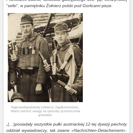
”setki”, w pamiętniku
Żołnierz polski pod Gorlicami
pisze:
Najprawdopodobniej żołnierze Jagdkommando,.
Warto zwrócić uwagę na sposoby przenoszenia
granatów.
„(…)
posiadały wszystkie pułki austriackiej 12-tej dywizji piechoty
oddział wywiadowczy, tak zwane »Nachrichten-Detachement«.