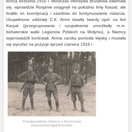
końca września 1916 r. Wówczas ofensywa Brusiłowa załamała
się, wprawdzie Rosjanie osiągnęli na południu linię Karpat, ale
brakło im koordynacji i zasobów do kontynuowania natarcia.
Uzupełnione oddziały C.K. Armii stawiły twardy opór na linii
Karpat (przegrupowanie i uzupełnienie umożliwiły m.in.
bohaterskie walki Legionów Polskich na Wołyniu), a Niemcy
wyprowadzili kontratak. Armia carska poniosła klęskę i musiała
się wycofać na pozycje sprzed czerwca 1916 r.
Prawdopodobnie żołnierze z Nachrichten
Detachment/Jagdkommando.