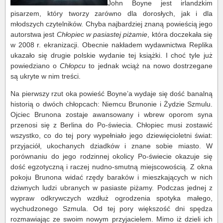
John Boyne jest irlandzkim
pisarzem, który tworzy zarówno dla dorosłych, jak i dla
młodszych czytelników. Chyba najbardziej znaną powieścią jego
autorstwa jest
Chłopiec w pasiastej piżamie
, która doczekała się
w 2008 r. ekranizacji. Obecnie nakładem wydawnictwa Replika
ukazało się drugie polskie wydanie tej książki. I choć tyle już
powiedziano o
Chłopcu
to jednak wciąż na nowo dostrzegane
są ukryte w nim treści.
Na pierwszy rzut oka powieść Boyne’a wydaje się dość banalną
historią o dwóch chłopcach: Niemcu Brunonie i Żydzie Szmulu.
Ojciec Brunona zostaje awansowany i wbrew oporom syna
przenosi się z Berlina do Po-świecia. Chłopiec musi zostawić
wszystko, co do tej pory wypełniało jego dziewięcioletni świat:
przyjaciół, ukochanych dziadków i znane sobie miasto. W
porównaniu do jego rodzinnej okolicy Po-świecie okazuje się
dość egzotyczną i raczej nudno-smutną miejscowością. Z okna
pokoju Brunona widać rzędy baraków i mieszkających w nich
dziwnych ludzi ubranych w pasiaste piżamy. Podczas jednej z
wypraw odkrywczych wzdłuż ogrodzenia spotyka małego,
wychudzonego Szmula. Od tej pory większość dni spędza
rozmawiając ze swoim nowym przyjacielem. Mimo iż dzieli ich