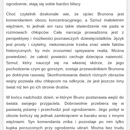
ogrodzenie, stają się sobie bardzo bliscy.
Choć czytelnik doskonale wie, że ojciec Brunona jest
komendantem obozu koncentracyjnego, a Szmul małoletnim
więźniem, to jednak ani razu takie stwierdzenie nie pada w
rozmowach chłopców. Cała narracja prowadzona jest z
perspektywy i możliwości poznawczych dziewięciolatków. Język
jest prosty i czytelny, niekoniecznie trzeba znać wiele faktów
historycznych, by móc zrozumieć opisywane realia. Można
powiedzieć, że całość powieści cechuje dziecięca naiwność.
Szmul, który nauczył się na własnej skórze, że jego
pochodzenie czyni go gorszym, zostaje przewodnikiem Brunona
po doktrynie rasowej. Skonfrontowanie dwóch różnych obrazów
wojny pozwala obu chłopcom na odkrycie, że jest jeszcze inny
świat niż ten po ich stronie drutów.
W końcu nadchodzi dzień, w którym Bruno postanawia wejść do
świata swojego przyjaciela. Dobrowolnie przebiera się w
pasiastą piżamę i przechodzi pod ogrodzeniem. Jego pobyt w
obozie kończy się jednak zamknięciem w baraku wraz z innymi
więźniami. Syn komendanta znika i pozostaje po nim tylko
kupka porzuconych przy ogrodzeniu ubrań. Można bez trudu