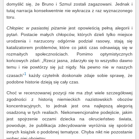
domyślić się, że Bruno i Szmul zostali zagazowani. Jednak i
tutaj narracja konsekwentnie nie wykracza z raz wyznaczonego
toru.
Chłopiec w pasiastej piżamie
jest opowieścią pełną alegorii i
pytań. Postacie małych chłopców, których dzieli tylko miejsce
urodzenia i narzucony odgórnie podział rasowy, stają się
katalizatorem problemów, które co jakiś czas odnawiają się w
rozmaitych społecznościach. Pomimo optymistycznych
końcowych zdań: „Rzecz jasna, zdarzyło się to wszystko dawno
temu i nie powtórzy się już nigdy. Na pewno nie w naszych
1
czasach”
każdy czytelnik doskonale zdaje sobie sprawę, że
podobne historie dzieją się cały czas.
Choć w recenzowanej pozycji nie ma zbyt wiele szczegółowej
zgodności z historią niemieckich nazistowskich obozów
koncentracyjnych, to jednak jest ona najlepszą alegorią
osadzoną w tych realiach. Niekonwencjonalne podejście, jakim
jest spojrzenie oczami dziecka na okrucieństwo świata,
powoduje, że publikacja zdecydowanie wyróżnia się spośród
innych książek o podobnej tematyce. Chyba nikt nie pozostanie
wobec niej obojętny.