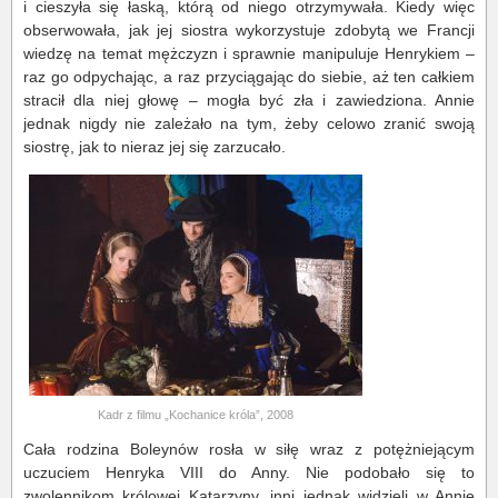
i cieszyła się łaską, którą od niego otrzymywała. Kiedy więc
obserwowała, jak jej siostra wykorzystuje zdobytą we Francji
wiedzę na temat mężczyzn i sprawnie manipuluje Henrykiem –
raz go odpychając, a raz przyciągając do siebie, aż ten całkiem
stracił dla niej głowę – mogła być zła i zawiedziona. Annie
jednak nigdy nie zależało na tym, żeby celowo zranić swoją
siostrę, jak to nieraz jej się zarzucało.
Kadr z filmu „Kochanice króla”, 2008
Cała rodzina Boleynów rosła w siłę wraz z potężniejącym
uczuciem Henryka VIII do Anny. Nie podobało się to
zwolennikom królowej Katarzyny, inni jednak widzieli w Annie