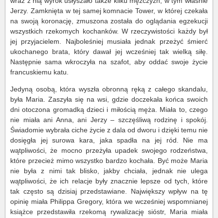
wraz z nią wyrok usłyszało także kilku mężczyzn, w tym właśnie
Jerzy. Zamknięta w tej samej komnacie Tower, w której czekała
na swoją koronację, zmuszona została do oglądania egzekucji
wszystkich rzekomych kochanków. W rzeczywistości każdy był
jej przyjacielem. Najboleśniej musiała jednak przeżyć śmierć
ukochanego brata, który dawał jej wcześniej tak wielką siłę.
Następnie sama wkroczyła na szafot, aby oddać swoje życie
francuskiemu katu.
Jedyną osobą, która wyszła obronną ręką z całego skandalu,
była Maria. Zaszyła się na wsi, gdzie doczekała końca swoich
dni otoczona gromadką dzieci i miłością męża. Miała to, czego
nie miała ani Anna, ani Jerzy – szczęśliwą rodzinę i spokój.
Świadomie wybrała ciche życie z dala od dworu i dzięki temu nie
dosięgła jej surowa kara, jaka spadła na jej ród. Nie ma
wątpliwości, że mocno przeżyła upadek swojego rodzeństwa,
które przecież mimo wszystko bardzo kochała. Być może Maria
nie była z nimi tak blisko, jakby chciała, jednak nie ulega
wątpliwości, że ich relacje były znacznie lepsze od tych, które
tak często są dzisiaj przedstawiane. Największy wpływ na tę
opinię miała Philippa Gregory, która we wcześniej wspomnianej
książce przedstawiła rzekomą rywalizację sióstr, Maria miała