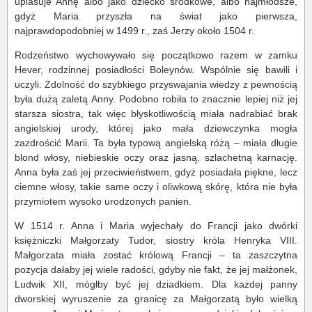
uplasuje Annę albo jako dziecko środkowe, albo najmłodsze,
gdyż Maria przyszła na świat jako pierwsza,
najprawdopodobniej w 1499 r., zaś Jerzy około 1504 r.
Rodzeństwo wychowywało się początkowo razem w zamku
Hever, rodzinnej posiadłości Boleynów. Wspólnie się bawili i
uczyli. Zdolność do szybkiego przyswajania wiedzy z pewnością
była dużą zaletą Anny. Podobno robiła to znacznie lepiej niż jej
starsza siostra, tak więc błyskotliwością miała nadrabiać brak
angielskiej urody, której jako mała dziewczynka mogła
zazdrościć Marii. Ta była typową angielską różą – miała długie
blond włosy, niebieskie oczy oraz jasną, szlachetną karnację.
Anna była zaś jej przeciwieństwem, gdyż posiadała piękne, lecz
ciemne włosy, takie same oczy i oliwkową skórę, która nie była
przymiotem wysoko urodzonych panien.
W 1514 r. Anna i Maria wyjechały do Francji jako dwórki
księżniczki Małgorzaty Tudor, siostry króla Henryka VIII.
Małgorzata miała zostać królową Francji – ta zaszczytna
pozycja dałaby jej wiele radości, gdyby nie fakt, że jej małżonek,
Ludwik XII, mógłby być jej dziadkiem. Dla każdej panny
dworskiej wyruszenie za granicę za Małgorzatą było wielką