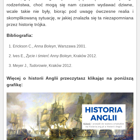
rodzeństwa, choć mogą się nam czasem wydawać dziwne,
wcale takie nie były, biorąc pod uwagę ówczesne realia i
skomplikowaną sytuację, w jakiej znalazła się ta niezapomniana
przez historię trójka.
Bibliografia:
Erickson C.,
Anna Boleyn
, Warszawa 2001.
Ives E.,
Życie i śmierć Anny Boleyn
, Kraków 2012.
Meyer J.,
Tudorowie
, Kraków 2012.
Więcej o historii Anglii przeczytasz klikając na poniższą
grafikę: