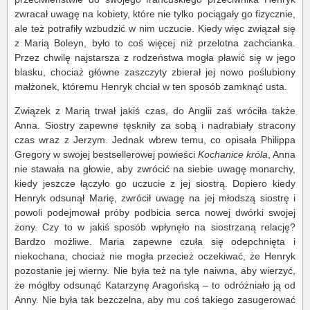
zwracał uwagę na kobiety, które nie tylko pociągały go fizycznie,
ale też potrafiły wzbudzić w nim uczucie. Kiedy więc związał się
z Marią Boleyn, było to coś więcej niż przelotna zachcianka.
Przez chwilę najstarsza z rodzeństwa mogła pławić się w jego
blasku, chociaż główne zaszczyty zbierał jej nowo poślubiony
małżonek, któremu Henryk chciał w ten sposób zamknąć usta.
Związek z Marią trwał jakiś czas, do Anglii zaś wróciła także
Anna. Siostry zapewne tęskniły za sobą i nadrabiały stracony
czas wraz z Jerzym. Jednak wbrew temu, co opisała Philippa
Gregory w swojej bestsellerowej powieści
Kochanice króla
, Anna
nie stawała na głowie, aby zwrócić na siebie uwagę monarchy,
kiedy jeszcze łączyło go uczucie z jej siostrą. Dopiero kiedy
Henryk odsunął Marię, zwrócił uwagę na jej młodszą siostrę i
powoli podejmował próby podbicia serca nowej dwórki swojej
żony. Czy to w jakiś sposób wpłynęło na siostrzaną relację?
Bardzo możliwe. Maria zapewne czuła się odepchnięta i
niekochana, chociaż nie mogła przecież oczekiwać, że Henryk
pozostanie jej wierny. Nie była też na tyle naiwna, aby wierzyć,
że mógłby odsunąć Katarzynę Aragońską – to odróżniało ją od
Anny. Nie była tak bezczelna, aby mu coś takiego zasugerować