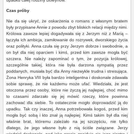
upadku całej rodziny Boleynów.
Czas próby
Nie da się ukryć, że oskarżenia o romans z własnym bratem
były przypisane Annie z powodu zbyt bliskich relacji między nimi.
Królowa zawsze lepiej dogadywała się z Jerzym niż z Marią –
łączyła ich ambicja, zamiłowanie do rozrywek, dworskiego życia
oraz polityki. Anna czuła się przy Jerzym dobrze i swobodnie, a
on był dla niej oparciem i kimś, przed kim zawsze mogła być
szczera. Nie należy zapominać o tym, że pozycja królowej,
szczególnie takiej, która nie była darzona sympatią przez
poddanych, musiała być dla Anny niezwykle trudna i stresująca.
Żona Henryka VIII była bardzo inteligentna i doskonale zdawała
sobie sprawę, że nie każdemu może ufać. Wiedziała, że jest
otoczona przez osoby, które nie życzą jej najlepiej, choć mimo
to czasami zdarzało się jej mówić rzeczy, które powinna
zachować dla siebie. To ostatecznie mogło doprowadzić ją do
upadku. Tak czy inaczej, Anna potrzebowała kogoś, przed kim
mogła być sobą i kto znał ją najlepiej. Kimś takim był dla niej
właśnie brat, któremu zależało na jej szczęściu, nie tylko
dlatego, że jego własne było z nią ściśle związane. Jerzy