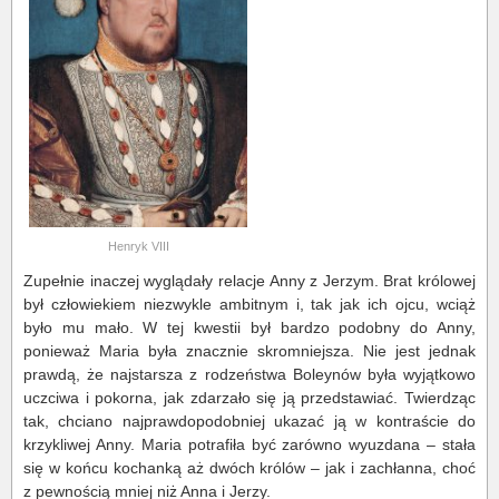
Henryk VIII
Zupełnie inaczej wyglądały relacje Anny z Jerzym. Brat królowej
był człowiekiem niezwykle ambitnym i, tak jak ich ojcu, wciąż
było mu mało. W tej kwestii był bardzo podobny do Anny,
ponieważ Maria była znacznie skromniejsza. Nie jest jednak
prawdą, że najstarsza z rodzeństwa Boleynów była wyjątkowo
uczciwa i pokorna, jak zdarzało się ją przedstawiać. Twierdząc
tak, chciano najprawdopodobniej ukazać ją w kontraście do
krzykliwej Anny. Maria potrafiła być zarówno wyuzdana – stała
się w końcu kochanką aż dwóch królów – jak i zachłanna, choć
z pewnością mniej niż Anna i Jerzy.