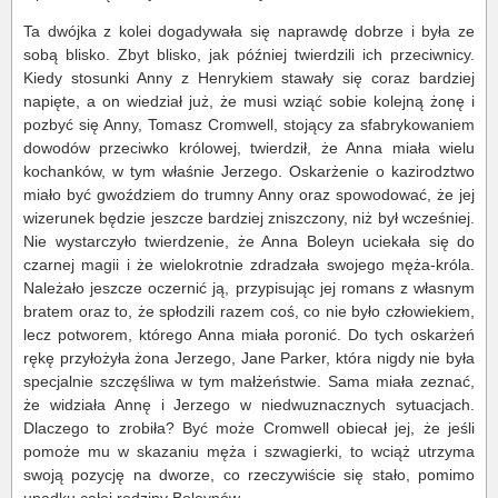
Ta dwójka z kolei dogadywała się naprawdę dobrze i była ze
sobą blisko. Zbyt blisko, jak później twierdzili ich przeciwnicy.
Kiedy stosunki Anny z Henrykiem stawały się coraz bardziej
napięte, a on wiedział już, że musi wziąć sobie kolejną żonę i
pozbyć się Anny, Tomasz Cromwell, stojący za sfabrykowaniem
dowodów przeciwko królowej, twierdził, że Anna miała wielu
kochanków, w tym właśnie Jerzego. Oskarżenie o kazirodztwo
miało być gwoździem do trumny Anny oraz spowodować, że jej
wizerunek będzie jeszcze bardziej zniszczony, niż był wcześniej.
Nie wystarczyło twierdzenie, że Anna Boleyn uciekała się do
czarnej magii i że wielokrotnie zdradzała swojego męża-króla.
Należało jeszcze oczernić ją, przypisując jej romans z własnym
bratem oraz to, że spłodzili razem coś, co nie było człowiekiem,
lecz potworem, którego Anna miała poronić. Do tych oskarżeń
rękę przyłożyła żona Jerzego, Jane Parker, która nigdy nie była
specjalnie szczęśliwa w tym małżeństwie. Sama miała zeznać,
że widziała Annę i Jerzego w niedwuznacznych sytuacjach.
Dlaczego to zrobiła? Być może Cromwell obiecał jej, że jeśli
pomoże mu w skazaniu męża i szwagierki, to wciąż utrzyma
swoją pozycję na dworze, co rzeczywiście się stało, pomimo