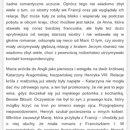
żadne romantyczne uczucie. Oprócz tego nie wiadomo zbyt
wiele o tym, co siostry robiły we Francji oraz jak wyglądały ich
relacje. Być może były ze sobą blisko i wspierały się podczas
pobytu w obcym kraju, choć możliwe jest także, że Anna, która
stawała się coraz bardziej francuska, ale była też dużo
sprytniejsza od swojej starszej siostry i nie wdawała się w
głośne romanse, odsunęła się nieco od Marii. O tym, czy siostry
miały utrzymywały głębszą relację z bratem Jerzym również nie
wiadomo zbyt wiele, choć z pewnością rodzeństwo utrzymywało
kontakt korespondencyjny.
Maria wróciła do Anglii jako pierwsza i wstąpiła na dwór królowej
Katarzyny Aragońskiej, hiszpańskiej żony Henryka VIII. Relacje
króla z małżonką już wtedy były napięte – Katarzyna nie mogła
dać mu zdrowego syna, a ten był przekonany, że nie jest to jego
wina, gdyż doczekał się już męskiego potomka z kochanką,
Bessie Blount. Oczywiście nie był to syn z prawego łoża, który
mógłby liczyć na tron po śmierci swego ojca. Przygnębiony
niepowodzeniem, Henryk szukał pocieszenia u innych kobiet.
Wkrótce zauważył Marię, która przybyła z Francji – chodziły już
o niej słuchy, że miała romans z Franciszkiem I. W
przeciwieństwie do swojego francuskiego przeciwnika Henryk