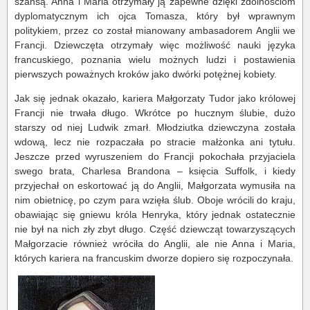
szansą. Anna i Maria otrzymały ją zapewne dzięki zdolnościom
dyplomatycznym ich ojca Tomasza, który był wprawnym
politykiem, przez co został mianowany ambasadorem Anglii we
Francji. Dziewczęta otrzymały więc możliwość nauki języka
francuskiego, poznania wielu możnych ludzi i postawienia
pierwszych poważnych kroków jako dwórki potężnej kobiety.
Jak się jednak okazało, kariera Małgorzaty Tudor jako królowej
Francji nie trwała długo. Wkrótce po hucznym ślubie, dużo
starszy od niej Ludwik zmarł. Młodziutka dziewczyna została
wdową, lecz nie rozpaczała po stracie małżonka ani tytułu.
Jeszcze przed wyruszeniem do Francji pokochała przyjaciela
swego brata, Charlesa Brandona – księcia Suffolk, i kiedy
przyjechał on eskortować ją do Anglii, Małgorzata wymusiła na
nim obietnicę, po czym para wzięła ślub. Oboje wrócili do kraju,
obawiając się gniewu króla Henryka, który jednak ostatecznie
nie był na nich zły zbyt długo. Część dziewcząt towarzyszących
Małgorzacie również wróciła do Anglii, ale nie Anna i Maria,
których kariera na francuskim dworze dopiero się rozpoczynała.