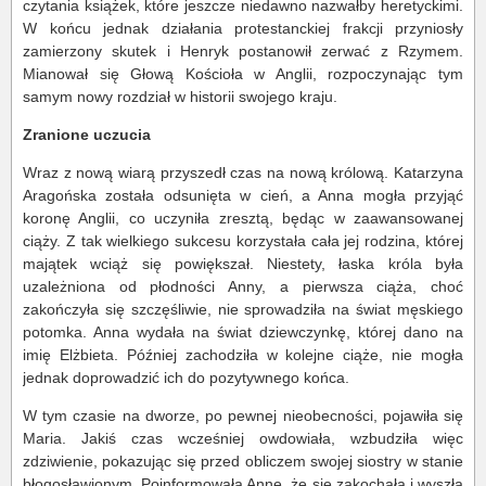
czytania książek, które jeszcze niedawno nazwałby heretyckimi.
W końcu jednak działania protestanckiej frakcji przyniosły
zamierzony skutek i Henryk postanowił zerwać z Rzymem.
Mianował się Głową Kościoła w Anglii, rozpoczynając tym
samym nowy rozdział w historii swojego kraju.
Zranione uczucia
Wraz z nową wiarą przyszedł czas na nową królową. Katarzyna
Aragońska została odsunięta w cień, a Anna mogła przyjąć
koronę Anglii, co uczyniła zresztą, będąc w zaawansowanej
ciąży. Z tak wielkiego sukcesu korzystała cała jej rodzina, której
majątek wciąż się powiększał. Niestety, łaska króla była
uzależniona od płodności Anny, a pierwsza ciąża, choć
zakończyła się szczęśliwie, nie sprowadziła na świat męskiego
potomka. Anna wydała na świat dziewczynkę, której dano na
imię Elżbieta. Później zachodziła w kolejne ciąże, nie mogła
jednak doprowadzić ich do pozytywnego końca.
W tym czasie na dworze, po pewnej nieobecności, pojawiła się
Maria. Jakiś czas wcześniej owdowiała, wzbudziła więc
zdziwienie, pokazując się przed obliczem swojej siostry w stanie
błogosławionym. Poinformowała Annę, że się zakochała i wyszła