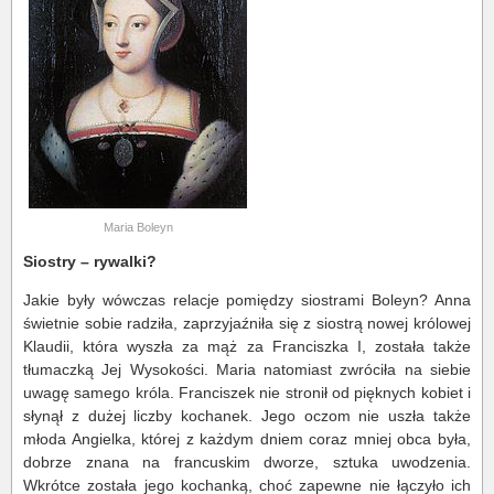
Maria Boleyn
Siostry – rywalki?
Jakie były wówczas relacje pomiędzy siostrami Boleyn? Anna
świetnie sobie radziła, zaprzyjaźniła się z siostrą nowej królowej
Klaudii, która wyszła za mąż za Franciszka I, została także
tłumaczką Jej Wysokości. Maria natomiast zwróciła na siebie
uwagę samego króla. Franciszek nie stronił od pięknych kobiet i
słynął z dużej liczby kochanek. Jego oczom nie uszła także
młoda Angielka, której z każdym dniem coraz mniej obca była,
dobrze znana na francuskim dworze, sztuka uwodzenia.
Wkrótce została jego kochanką, choć zapewne nie łączyło ich