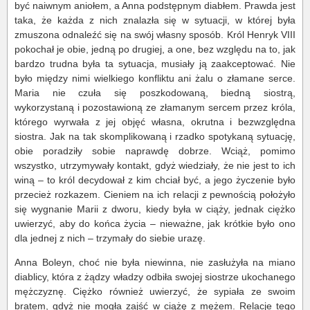
być naiwnym aniołem, a Anna podstępnym diabłem. Prawda jest
taka, że każda z nich znalazła się w sytuacji, w której była
zmuszona odnaleźć się na swój własny sposób. Król Henryk VIII
pokochał je obie, jedną po drugiej, a one, bez względu na to, jak
bardzo trudna była ta sytuacja, musiały ją zaakceptować. Nie
było między nimi wielkiego konfliktu ani żalu o złamane serce.
Maria nie czuła się poszkodowaną, biedną siostrą,
wykorzystaną i pozostawioną ze złamanym sercem przez króla,
którego wyrwała z jej objęć własna, okrutna i bezwzględna
siostra. Jak na tak skomplikowaną i rzadko spotykaną sytuację,
obie poradziły sobie naprawdę dobrze. Wciąż, pomimo
wszystko, utrzymywały kontakt, gdyż wiedziały, że nie jest to ich
winą – to król decydował z kim chciał być, a jego życzenie było
przecież rozkazem. Cieniem na ich relacji z pewnością położyło
się wygnanie Marii z dworu, kiedy była w ciąży, jednak ciężko
uwierzyć, aby do końca życia – nieważne, jak krótkie było ono
dla jednej z nich – trzymały do siebie urazę.
Anna Boleyn, choć nie była niewinna, nie zasłużyła na miano
diablicy, która z żądzy władzy odbiła swojej siostrze ukochanego
mężczyznę. Ciężko również uwierzyć, że sypiała ze swoim
bratem, gdyż nie mogła zajść w ciążę z mężem. Relacje tego