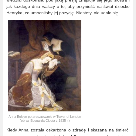
wiedział doskonale, pod jaką presją znajduje się jego siostra i
jak każdego dnia walczy o to, aby przynieść na świat dziecko
Henryka, co umocniłoby jej pozycję. Niestety, nie udało się.
Anna Boleyn po aresztowaniu w Tower of London
(obraz Edouarda Cibota z 1835 r.)
Kiedy Anna została oskarżona o zdradę i skazana na śmierć,