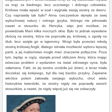
za mąż za biednego, lecz uczciwego i dobrego człowieka.
Królowa miała wpaść w szał i wygnała swoją siostrę ze dworu.
Czy naprawdę tak było? Anna rzeczywiście słynęła ze swej
wybuchowej natury i ostrego języka, którego nie pilnowała
nawet w stosunku do Henryka, więc jest możliwe, że
powiedziała Marii kilka mocnych słów. Było to jednak wywołane
złością na siostrę, która nie poprosiła jej, królowej, o zgodę na
ślub, lecz wzięła go w tajemnicy. Wciąż była przecież młodą
siostrą królowej Anglii, dlatego istniała możliwość wyboru lepszej
partii, a jej małżeństwo mogło mieć znaczenie polityczne. Poza
tym, będąc w ciąży, stanęła przed obliczem Anny, która mając
wówczas problem z wydaniem na świat zdrowego syna, była
załamana. Fakt, że jej siostra urodziła już dzieci, a teraz miała
doczekać się kolejnego, był dla niej bardzo przykry. Zapewne
wkrótce potem żałowała swojego wybuchu, choć wielu
historyków twierdziło, że siostry nigdy nie poprawiły swoich
stosunków, a nawet, że nigdy więcej już się nie zobaczyły.