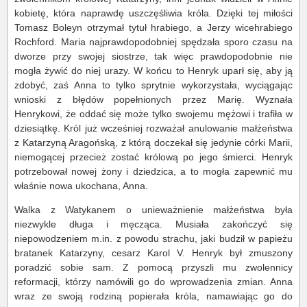
kobietę, która naprawdę uszczęśliwia króla. Dzięki tej miłości
Tomasz Boleyn otrzymał tytuł hrabiego, a Jerzy wicehrabiego
Rochford. Maria najprawdopodobniej spędzała sporo czasu na
dworze przy swojej siostrze, tak więc prawdopodobnie nie
mogła żywić do niej urazy. W końcu to Henryk uparł się, aby ją
zdobyć, zaś Anna to tylko sprytnie wykorzystała, wyciągając
wnioski z błędów popełnionych przez Marię. Wyznała
Henrykowi, że oddać się może tylko swojemu mężowi i trafiła w
dziesiątkę. Król już wcześniej rozważał anulowanie małżeństwa
z Katarzyną Aragońską, z którą doczekał się jedynie córki Marii,
niemogącej przecież zostać królową po jego śmierci. Henryk
potrzebował nowej żony i dziedzica, a to mogła zapewnić mu
właśnie nowa ukochana, Anna.
Walka z Watykanem o unieważnienie małżeństwa była
niezwykle długa i męcząca. Musiała zakończyć się
niepowodzeniem m.in. z powodu strachu, jaki budził w papieżu
bratanek Katarzyny, cesarz Karol V. Henryk był zmuszony
poradzić sobie sam. Z pomocą przyszli mu zwolennicy
reformacji, którzy namówili go do wprowadzenia zmian. Anna
wraz ze swoją rodziną popierała króla, namawiając go do