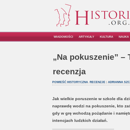
WIADOMOŚCI
ARTYKUŁY
KULTURA
NAUKA
„Na pokuszenie” – T
recenzja
POWIEŚĆ HISTORYCZNA
,
RECENZJE
|
ADRIANNA SZC
Jak wielkie poruszenie w szkole dla dz
naprawdę wodzi na pokuszenie, kto zaś 
gdy w grę wchodzą pożądanie i namię
intencjach ludzkich działań.