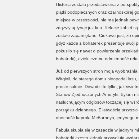
Historia została przedstawiona z perspek
piątki podopiecznych oraz czarnoskórej g
miejsce w przeszłości, nie ma jednak pewno
zdążyły upłynąć już lata. Relacje kobiet są
zostało zapamiętane. Ciekawe jest, że opi
gdyż każda z bohaterek prezentuje swój p
pokusiło się nawet o powierzenie przekła
bohaterki), dzięki czemu odmienność relacj
Już od pierwszych stron moja wyobraźnia
Wirginii, do starego domu nieopodal lasu,
proste suknie. Dowodzi to tylko, jak świetn
Stanów Zjednoczonych Ameryki. Byłam nie
nasłuchującym odgłosów toczącej się wśró
porządku dziennego. Z łatwością przyszło 
obecność kaprala McBurneya, jedynego 
Fabuła skupia się w zasadzie w jednym miej
bohaterki często jednak przywołują wydar