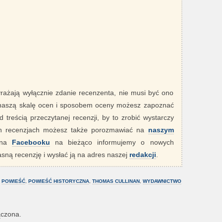
yrażają wyłącznie zdanie recenzenta, nie musi być ono
 naszą skalę ocen i sposobem oceny możesz zapoznać
 treścią przeczytanej recenzji, by to zrobić wystarczy
ych recenzjach możesz także porozmawiać na
naszym
" na
Facebooku
na bieżąco informujemy o nowych
sną recenzję i wysłać ją na adres naszej
redakcji
.
,
POWIEŚĆ
,
POWIEŚĆ HISTORYCZNA
,
THOMAS CULLINAN
,
WYDAWNICTWO
ączona.