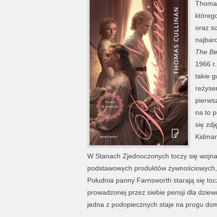
Thomas
którego
oraz s
najbar
The Be
1966 r.
takie g
reżyser
pierws
na to 
się zdj
Kidman,
W Stanach Zjednoczonych toczy się wojna 
podstawowych produktów żywnościowych, a 
Południa panny Farnsworth starają się to
prowadzonej przez siebie pensji dla dzie
jedna z podopiecznych staje na progu do