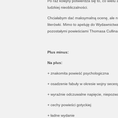
Po raz kolejny potwierdza się to, co wielu
ludzkiej nieobliczalności.
Chciałabym dać maksymalną ocenę, ale nie
literówki. Mimo to apeluję do Wydawnict
pozostałymi powieściami Thomasa Cullina
Plus minus:
Na plus:
+ znakomita powieść psychologiczna
+ osadzenie fabuły w okresie wojny secesy
+ wyraźnie odczuwalne napięcie, niepozwa
+ cechy powieści gotyckiej
+ ładne wydanie