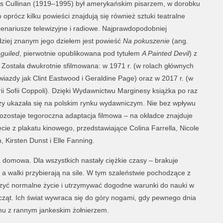
 Cullinan (1919–1995) był amerykańskim pisarzem, w dorobku
 oprócz kilku powieści znajdują się również sztuki teatralne
cenariusze telewizyjne i radiowe. Najprawdopodobniej
dziej znanym jego dziełem jest powieść
Na pokuszenie
(ang
.
guiled
, pierwotnie opublikowana pod tytułem
A Painted Devil
) z
 Została dwukrotnie sfilmowana: w 1971 r. (w rolach głównych
wiazdy jak Clint Eastwood i Geraldine Page) oraz w 2017 r. (w
ii Sofii Coppoli). Dzięki Wydawnictwu Marginesy książka po raz
zy ukazała się na polskim rynku wydawniczym. Nie bez wpływu
pozostaje tegoroczna adaptacja filmowa – na okładce znajduje
ęcie z plakatu kinowego, przedstawiające Colina Farrella, Nicole
 Kirsten Dunst i Elle Fanning.
domowa. Dla wszystkich nastały ciężkie czasy – brakuje
walki przybierają na sile. W tym szaleństwie pochodzące z
czyć normalne życie i utrzymywać dogodne warunki do nauki w
wcząt. Ich świat wywraca się do góry nogami, gdy pewnego dnia
mu z rannym jankeskim żołnierzem.