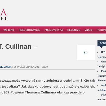
WOJSKO
REKONSTRUKCJE
PUBLICYSTYKA
RECENZJE
VIDEO
PODCA
ZOBA
. Cullinan –
IPN 
Ostrowi
Gdzi
Lubiąż 
ZEPANIAK
| 26 PAŹDZIERNIKA 2017 16:00
Post
Wiśniow
iewcząt może wywołać ranny żołnierz wrogiej armii? Kto tak
Siemie
Amba
jest ofiarą? Jak daleko gotowy jest posunąć się człowiek,
polskim
tność? Powieść Thomasa Cullinana obnaża prawdę o
1670
nie zaw