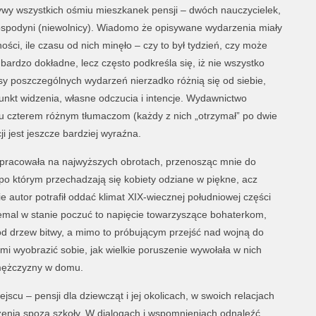
tywy wszystkich ośmiu mieszkanek pensji – dwóch nauczycielek,
ospodyni (niewolnicy). Wiadomo że opisywane wydarzenia miały
ści, ile czasu od nich minęło – czy to był tydzień, czy może
 bardzo dokładne, lecz często podkreśla się, iż nie wszystko
sy poszczególnych wydarzeń nierzadko różnią się od siebie,
unkt widzenia, własne odczucia i intencje. Wydawnictwo
du czterem różnym tłumaczom (każdy z nich „otrzymał” po dwie
i jest jeszcze bardziej wyraźna.
 pracowała na najwyższych obrotach, przenosząc mnie do
 po którym przechadzają się kobiety odziane w piękne, acz
ie autor potrafił oddać klimat XIX-wiecznej południowej części
mal w stanie poczuć to napięcie towarzyszące bohaterkom,
d drzew bitwy, a mimo to próbującym przejść nad wojną do
mi wyobrazić sobie, jak wielkie poruszenie wywołała w nich
mężczyzny w domu.
scu – pensji dla dziewcząt i jej okolicach, w swoich relacjach
zenia spoza szkoły. W dialogach i wspomnieniach odnaleźć