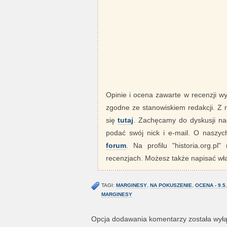
Opinie i ocena zawarte w recenzji w
zgodne ze stanowiskiem redakcji. Z
się
tutaj
. Zachęcamy do dyskusji nad
podać swój nick i e-mail. O nasz
forum
. Na profilu "historia.org.pl
recenzjach. Możesz także napisać wła
TAGI:
MARGINESY
,
NA POKUSZENIE
,
OCENA - 9.5
MARGINESY
Opcja dodawania komentarzy została wył