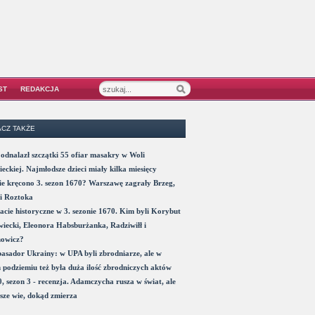
ST
REDAKCJA
CZ TAKŻE
odnalazł szczątki 55 ofiar masakry w Woli
eckiej. Najmłodsze dzieci miały kilka miesięcy
e kręcono 3. sezon 1670? Warszawę zagrały Brzeg,
i Roztoka
acie historyczne w 3. sezonie 1670. Kim byli Korybut
iecki, Eleonora Habsburżanka, Radziwiłł i
nowicz?
sador Ukrainy: w UPA byli zbrodniarze, ale w
 podziemiu też była duża ilość zbrodniczych aktów
, sezon 3 - recenzja. Adamczycha rusza w świat, ale
sze wie, dokąd zmierza