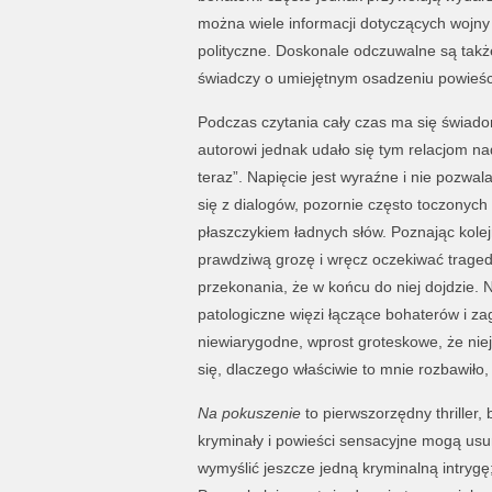
można wiele informacji dotyczących wojny 
polityczne. Doskonale odczuwalne są takż
świadczy o umiejętnym osadzeniu powieści
Podczas czytania cały czas ma się świadom
autorowi jednak udało się tym relacjom na
teraz”. Napięcie jest wyraźne i nie pozwala
się z dialogów, pozornie często toczonych
płaszczykiem ładnych słów. Poznając kolej
prawdziwą grozę i wręcz oczekiwać traged
przekonania, że w końcu do niej dojdzie.
patologiczne więzi łączące bohaterów i zag
niewiarygodne, wprost groteskowe, że nie
się, dlaczego właściwie to mnie rozbawiło,
Na pokuszenie
to pierwszorzędny thriller,
kryminały i powieści sensacyjne mogą usun
wymyślić jeszcze jedną kryminalną intrygę