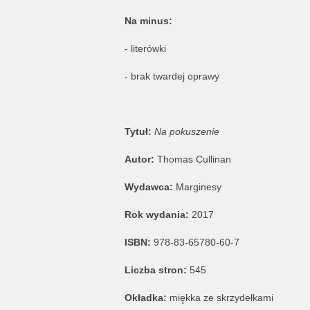
Na minus:
- literówki
- brak twardej oprawy
Tytuł:
Na pokuszenie
Autor:
Thomas Cullinan
Wydawca:
Marginesy
Rok wydania:
2017
ISBN:
978-83-65780-60-7
Liczba stron:
545
Okładka:
miękka ze skrzydełkami