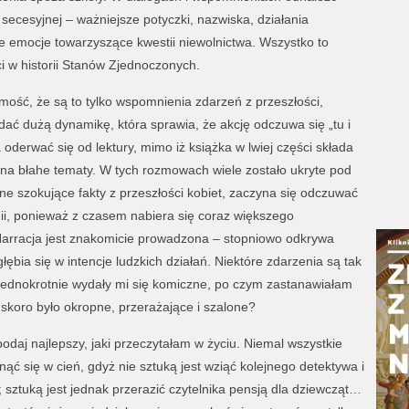
secesyjnej – ważniejsze potyczki, nazwiska, działania
e emocje towarzyszące kwestii niewolnictwa. Wszystko to
 w historii Stanów Zjednoczonych.
ość, że są to tylko wspomnienia zdarzeń z przeszłości,
dać dużą dynamikę, która sprawia, że akcję odczuwa się „tu i
 oderwać się od lektury, mimo iż książka w lwiej części składa
 na błahe tematy. W tych rozmowach wiele zostało ukryte pod
ne szokujące fakty z przeszłości kobiet, zaczyna się odczuwać
ii, ponieważ z czasem nabiera się coraz większego
 Narracja jest znakomicie prowadzona – stopniowo odkrywa
łębia się w intencje ludzkich działań. Niektóre zdarzenia są tak
jednokrotnie wydały mi się komiczne, po czym zastanawiałam
 skoro było okropne, przerażające i szalone?
 bodaj najlepszy, jaki przeczytałam w życiu. Niemal wszystkie
ąć się w cień, gdyż nie sztuką jest wziąć kolejnego detektywa i
; sztuką jest jednak przerazić czytelnika pensją dla dziewcząt…