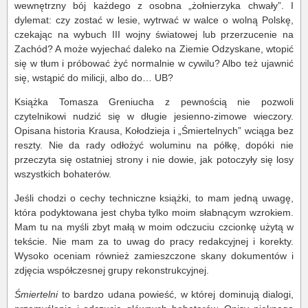
wewnętrzny bój każdego z osobna „żołnierzyka chwały”. I
dylemat: czy zostać w lesie, wytrwać w walce o wolną Polskę,
czekając na wybuch III wojny światowej lub przerzucenie na
Zachód? A może wyjechać daleko na Ziemie Odzyskane, wtopić
się w tłum i próbować żyć normalnie w cywilu? Albo też ujawnić
się, wstąpić do milicji, albo do… UB?
Książka Tomasza Greniucha z pewnością nie pozwoli
czytelnikowi nudzić się w długie jesienno-zimowe wieczory.
Opisana historia Krausa, Kołodzieja i „Śmiertelnych” wciąga bez
reszty. Nie da rady odłożyć woluminu na półkę, dopóki nie
przeczyta się ostatniej strony i nie dowie, jak potoczyły się losy
wszystkich bohaterów.
Jeśli chodzi o cechy techniczne książki, to mam jedną uwagę,
która podyktowana jest chyba tylko moim słabnącym wzrokiem.
Mam tu na myśli zbyt małą w moim odczuciu czcionkę użytą w
tekście. Nie mam za to uwag do pracy redakcyjnej i korekty.
Wysoko oceniam również zamieszczone skany dokumentów i
zdjęcia współczesnej grupy rekonstrukcyjnej.
Śmiertelni
to bardzo udana powieść, w której dominują dialogi,