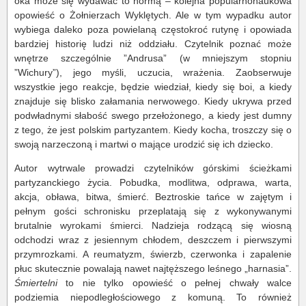
oka może się wydawać to normą – kolejna popularnonaukowa
opowieść o Żołnierzach Wyklętych. Ale w tym wypadku autor
wybiega daleko poza powielaną częstokroć rutynę i opowiada
bardziej historię ludzi niż oddziału. Czytelnik poznać może
wnętrze szczególnie ”Andrusa” (w mniejszym stopniu
”Wichury”), jego myśli, uczucia, wrażenia. Zaobserwuje
wszystkie jego reakcje, będzie wiedział, kiedy się boi, a kiedy
znajduje się blisko załamania nerwowego. Kiedy ukrywa przed
podwładnymi słabość swego przełożonego, a kiedy jest dumny
z tego, że jest polskim partyzantem. Kiedy kocha, troszczy się o
swoją narzeczoną i martwi o mające urodzić się ich dziecko.
Autor wytrwale prowadzi czytelników górskimi ścieżkami
partyzanckiego życia. Pobudka, modlitwa, odprawa, warta,
akcja, obława, bitwa, śmierć. Beztroskie tańce w zajętym i
pełnym gości schronisku przeplatają się z wykonywanymi
brutalnie wyrokami śmierci. Nadzieja rodzącą się wiosną
odchodzi wraz z jesiennym chłodem, deszczem i pierwszymi
przymrozkami. A reumatyzm, świerzb, czerwonka i zapalenie
płuc skutecznie powalają nawet najtęższego leśnego „harnasia”.
Śmiertelni
to nie tylko opowieść o pełnej chwały walce
podziemia niepodległościowego z komuną. To również