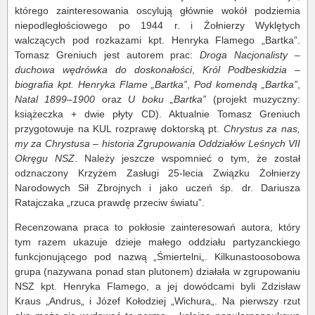
którego zainteresowania oscylują głównie wokół podziemia
niepodległościowego po 1944 r. i Żołnierzy Wyklętych
walczących pod rozkazami kpt. Henryka Flamego „Bartka”.
Tomasz Greniuch jest autorem prac:
Droga Nacjonalisty –
duchowa wędrówka do doskonałości
,
Król Podbeskidzia –
biografia kpt. Henryka Flame „Bartka”
,
Pod komendą „Bartka”
,
Natal 1899–1900
oraz
U boku „Bartka”
(projekt muzyczny:
książeczka + dwie płyty CD). Aktualnie Tomasz Greniuch
przygotowuje na KUL rozprawę doktorską pt.
Chrystus za nas,
my za Chrystusa – historia Zgrupowania Oddziałów Leśnych VII
Okręgu NSZ
. Należy jeszcze wspomnieć o tym, że został
odznaczony Krzyżem Zasługi 25-lecia Związku Żołnierzy
Narodowych Sił Zbrojnych i jako uczeń śp. dr. Dariusza
Ratajczaka „rzuca prawdę przeciw światu”.
Recenzowana praca to pokłosie zainteresowań autora, który
tym razem ukazuje dzieje małego oddziału partyzanckiego
funkcjonującego pod nazwą „Śmiertelni„. Kilkunastoosobowa
grupa (nazywana ponad stan plutonem) działała w zgrupowaniu
NSZ kpt. Henryka Flamego, a jej dowódcami byli Zdzisław
Kraus „Andrus„ i Józef Kołodziej „Wichura„. Na pierwszy rzut