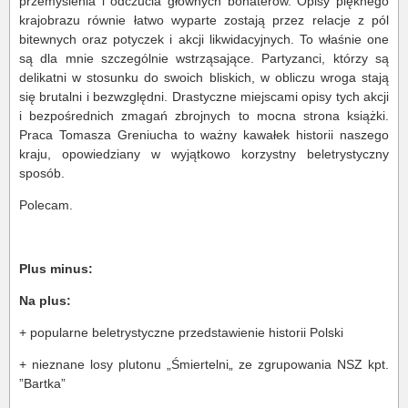
przemyślenia i odczucia głównych bohaterów. Opisy pięknego
krajobrazu równie łatwo wyparte zostają przez relacje z pól
bitewnych oraz potyczek i akcji likwidacyjnych. To właśnie one
są dla mnie szczególnie wstrząsające. Partyzanci, którzy są
delikatni w stosunku do swoich bliskich, w obliczu wroga stają
się brutalni i bezwzględni. Drastyczne miejscami opisy tych akcji
i bezpośrednich zmagań zbrojnych to mocna strona książki.
Praca Tomasza Greniucha to ważny kawałek historii naszego
kraju, opowiedziany w wyjątkowo korzystny beletrystyczny
sposób.
Polecam.
Plus minus:
Na plus:
+ popularne beletrystyczne przedstawienie historii Polski
+ nieznane losy plutonu „Śmiertelni„ ze zgrupowania NSZ kpt.
”Bartka”