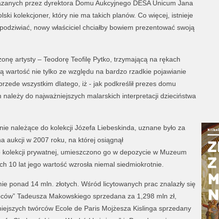
ekazanych przez dyrektora Domu Aukcyjnego DESA Unicum Jana
lski kolekcjoner, który nie ma takich planów. Co więcej, istnieje
 podziwiać, nowy właściciel chciałby bowiem prezentować swoją
onę artysty – Teodorę Teofilę Pytko, trzymającą na rękach
wą wartość nie tylko ze względu na bardzo rzadkie pojawianie
rzede wszystkim dlatego, iż - jak podkreślił prezes domu
 należy do najważniejszych malarskich interpretacji dzieciństwa
tnie należące do kolekcji Józefa Liebeskinda, uznane było za
na aukcji w 2007 roku, na której osiągnął
do kolekcji prywatnej, umieszczono go w depozycie w Muzeum
 10 lat jego wartość wzrosła niemal siedmiokrotnie.
ie ponad 14 mln. złotych. Wśród licytowanych prac znalazły się
woców” Tadeusza Makowskiego sprzedana za 1,298 mln zł,
niejszych twórców Ecole de Paris Mojżesza Kislinga sprzedany