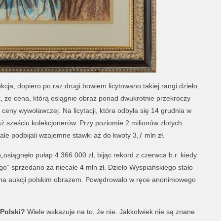
cja, dopiero po raz drugi bowiem licytowano takiej rangi dzieło
 że cena, którą osiągnie obraz ponad dwukrotnie przekroczy
 ceny wywoławczej. Na licytacji, która odbyła się 14 grudnia w
sześciu kolekcjonerów. Przy poziomie 2 milionów złotych
ale podbijali wzajemne stawki aż do kwoty 3,7 mln zł.
osiągnęło pułap 4 366 000 zł, bijąc rekord z czerwca b.r. kiedy
o” sprzedano za niecałe 4 mln zł. Dzieło Wyspiańskiego stało
na aukcji polskim obrazem. Powędrowało w ręce anonimowego
 Polski?
Wiele wskazuje na to, że nie. Jakkolwiek nie są znane