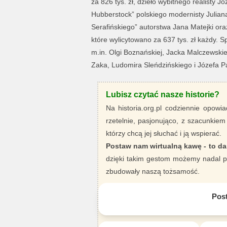
za 826 tys. zł, dzieło wybitnego realisty
Hubberstock” polskiego modernisty Julian
Serafińskiego” autorstwa Jana Matejki o
które wylicytowano za 637 tys. zł każdy. 
m.in. Olgi Boznańskiej, Jacka Malczewski
Zaka, Ludomira Sleńdzińskiego i Józefa P
Lubisz czytać nasze historie?
Na historia.org.pl codziennie opowia
rzetelnie, pasjonująco, z szacunkiem
którzy chcą jej słuchać i ją wspierać.
Postaw nam wirtualną kawę - to da
dzięki takim gestom możemy nadal pi
zbudowały naszą tożsamość.
Pos