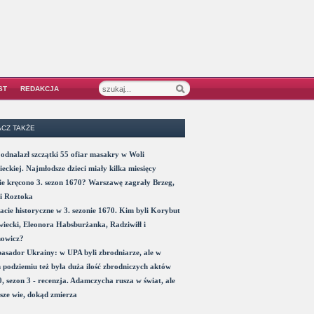
ST
REDAKCJA
CZ TAKŻE
odnalazł szczątki 55 ofiar masakry w Woli
eckiej. Najmłodsze dzieci miały kilka miesięcy
e kręcono 3. sezon 1670? Warszawę zagrały Brzeg,
i Roztoka
acie historyczne w 3. sezonie 1670. Kim byli Korybut
iecki, Eleonora Habsburżanka, Radziwiłł i
nowicz?
sador Ukrainy: w UPA byli zbrodniarze, ale w
 podziemiu też była duża ilość zbrodniczych aktów
, sezon 3 - recenzja. Adamczycha rusza w świat, ale
sze wie, dokąd zmierza