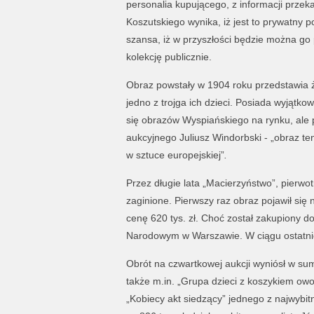
personalia kupującego, z informacji prz
Koszutskiego wynika, iż jest to prywatny po
szansa, iż w przyszłości będzie można go
kolekcję publicznie.
Obraz powstały w 1904 roku przedstawia ż
jedno z trojga ich dzieci. Posiada wyjątko
się obrazów Wyspiańskiego na rynku, ale p
aukcyjnego Juliusz Windorbski - „obraz ten
w sztuce europejskiej”
.
Przez długie lata „Macierzyństwo”, pierwo
zaginione. Pierwszy raz obraz pojawił się 
cenę 620 tys. zł. Choć został zakupiony 
Narodowym w Warszawie. W ciągu ostatnich
Obrót na czwartkowej aukcji wyniósł w sum
także m.in. „Grupa dzieci z koszykiem o
„Kobiecy akt siedzący” jednego z najwybit