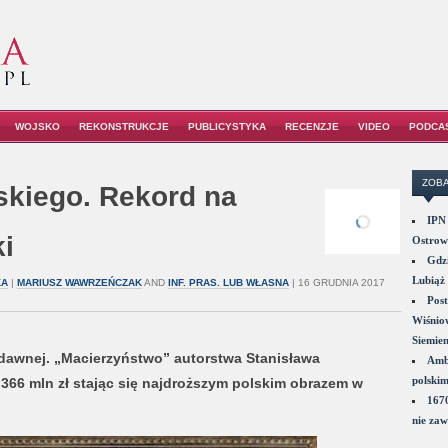
WOJSKO
REKONSTRUKCJE
PUBLICYSTYKA
RECENZJE
VIDEO
PODCA
ZOBA
skiego. Rekord na
IPN 
i
Ostrowi
Gdzi
Lubiąż 
KA
|
MARIUSZ WAWRZEŃCZAK
AND
INF. PRAS. LUB WŁASNA
| 16 GRUDNIA 2017
Post
Wiśniow
Siemie
 dawnej. „Macierzyństwo” autorstwa Stanisława
Amba
polskim
366 mln zł stając się najdroższym polskim obrazem w
1670
nie zaw