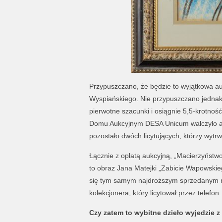
Przypuszczano, że będzie to wyjątkowa auk
Wyspiańskiego. Nie przypuszczano jednak,
pierwotne szacunki i osiągnie 5,5-krotność
Domu Aukcyjnym DESA Unicum walczyło aż 
pozostało dwóch licytujących, którzy wytrw
Łącznie z opłatą aukcyjną, „Macierzyństwo„
to obraz Jana Matejki „Zabicie Wapowskieg
się tym samym najdroższym sprzedanym 
kolekcjonera, który licytował przez telefon.
Czy zatem to wybitne dzieło wyjedzie z