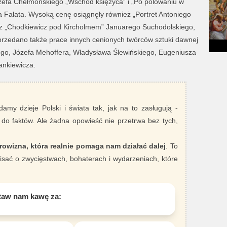
 Józefa Chełmońskiego „Wschód księżyca” i „Po polowaniu w
a Fałata. Wysoką cenę osiągnęły również „Portret Antoniego
raz „Chodkiewicz pod Kircholmem” Januarego Suchodolskiego,
Sprzedano także prace innych cenionych twórców sztuki dawnej
ego, Józefa Mehoffera, Władysława Ślewińskiego, Eugeniusza
ankiewicza.
damy dzieje Polski i świata tak, jak na to zasługują -
 do faktów. Ale żadna opowieść nie przetrwa bez tych,
rowizna, która realnie pomaga nam działać dalej
. To
sać o zwycięstwach, bohaterach i wydarzeniach, które
taw nam kawę za: