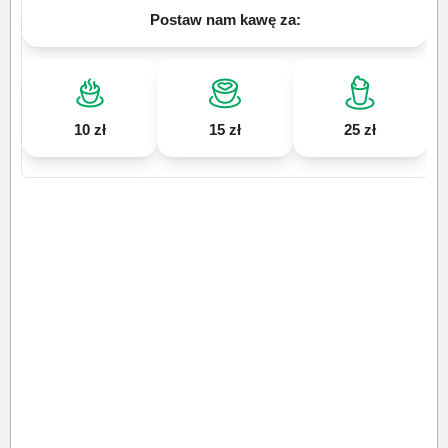
Postaw nam kawę za:
10 zł
15 zł
25 zł