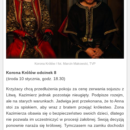
Korona Królów / fot. Marcin Makowski, TVP
Korona Królów odcinek 8
(środa 10 stycznia, godz. 18.30)
Krzyżacy chcą przedłużenia pokoju za cenę zerwania sojuszu z
Litwą. Kazimierz jednak pozostaje nieugięty. Podpisze rozejm,
ale na starych warunkach. Jadwiga jest przekonana, że to Anna
stoi za spiskiem, aby wraz z bratem przejąć królestwo. Żona
Kazimierza obawia się o bezpieczeństwo swoich dzieci, dlatego
nie pozwala im uczestniczyć w procesji żałobnej. Swoją decyzją
ponownie naraża się królowej. Tymczasem na zamku dochodzi