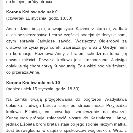
do kolejnej próby otrucia.
Korona Królów odcinek 9
(czwartek 11 stycznia, godz. 18.30)
Anna i dzieci boją się o swoje życie. Kazimierz stara się zadbać
o ich bezpieczeństwo i coraz częściej podejmuje decyzje sam,
czym sprawia Jadwidze zawód. Wdzięczny Olgierdowi za
uratowanie życia jego córek, zaprasza go wraz z Giedyminem
na koronację. Rozmowa Anny z bratem schodzi na temat jej
dawnej miłości. Przyszła królowa jest zrozpaczona. Jadwiga
opiekuje się chorą córką Kunegundą. Egle widzi boginię śmierci,
co przeraża Annę.
Korona Królów odcinek 10
(poniedziałek 15 stycznia, godz. 18.30)
Na zamku trwają przygotowania do pogrzebu Władysława
Łokietka. Jadwiga bardzo cierpi po stracie męża. Przyjeżdża
królowa Elżbieta, co powoduje zamieszanie na dworze.
Kunegunda próbuje zniechęcić siostrę do Kazimierza i Anny,
jednak Elżbieta broni brata i staje po jego stronie niczym matka.
Jest bezwzględna w osądzie spiskowców węgierskich. Wraz z