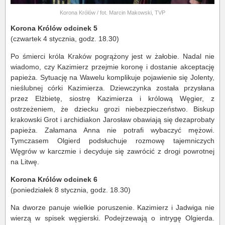
Korona Królów / fot. Marcin Makowski, TVP
Korona Królów odcinek 5
(czwartek 4 stycznia, godz. 18.30)
Po śmierci króla Kraków pogrążony jest w żałobie. Nadal nie
wiadomo, czy Kazimierz przejmie koronę i dostanie akceptację
papieża. Sytuację na Wawelu komplikuje pojawienie się Jolenty,
nieślubnej córki Kazimierza. Dziewczynka została przysłana
przez Elżbietę, siostrę Kazimierza i królową Węgier, z
ostrzeżeniem, że dziecku grozi niebezpieczeństwo. Biskup
krakowski Grot i archidiakon Jarosław obawiają się dezaprobaty
papieża. Załamana Anna nie potrafi wybaczyć mężowi.
Tymczasem Olgierd podsłuchuje rozmowę tajemniczych
Węgrów w karczmie i decyduje się zawrócić z drogi powrotnej
na Litwę.
Korona Królów odcinek 6
(poniedziałek 8 stycznia, godz. 18.30)
Na dworze panuje wielkie poruszenie. Kazimierz i Jadwiga nie
wierzą w spisek węgierski. Podejrzewają o intrygę Olgierda.