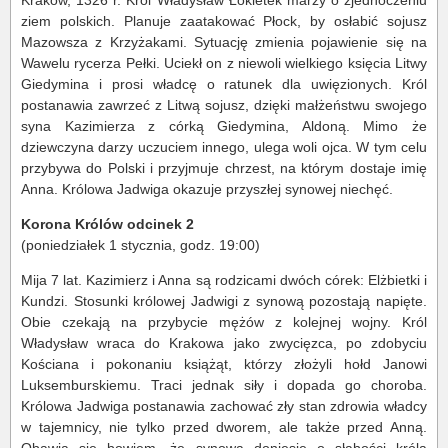
Kraków, 1326 r. Król Władysław Łokietek marzy o zjednoczeniu
ziem polskich. Planuje zaatakować Płock, by osłabić sojusz
Mazowsza z Krzyżakami. Sytuację zmienia pojawienie się na
Wawelu rycerza Pełki. Uciekł on z niewoli wielkiego księcia Litwy
Giedymina i prosi władcę o ratunek dla uwięzionych. Król
postanawia zawrzeć z Litwą sojusz, dzięki małżeństwu swojego
syna Kazimierza z córką Giedymina, Aldoną. Mimo że
dziewczyna darzy uczuciem innego, ulega woli ojca. W tym celu
przybywa do Polski i przyjmuje chrzest, na którym dostaje imię
Anna. Królowa Jadwiga okazuje przyszłej synowej niechęć.
Korona Królów odcinek 2
(poniedziałek 1 stycznia, godz. 19:00)
Mija 7 lat. Kazimierz i Anna są rodzicami dwóch córek: Elżbietki i
Kundzi. Stosunki królowej Jadwigi z synową pozostają napięte.
Obie czekają na przybycie mężów z kolejnej wojny. Król
Władysław wraca do Krakowa jako zwycięzca, po zdobyciu
Kościana i pokonaniu książąt, którzy złożyli hołd Janowi
Luksemburskiemu. Traci jednak siły i dopada go choroba.
Królowa Jadwiga postanawia zachować zły stan zdrowia władcy
w tajemnicy, nie tylko przed dworem, ale także przed Anną.