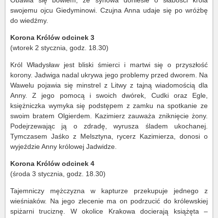
Obawia się bowiem, że synowa doniesie o słabości króla
swojemu ojcu Giedyminowi. Czujna Anna udaje się po wróżbę
do wiedźmy.
Korona Królów odcinek 3
(wtorek 2 stycznia, godz. 18.30)
Król Władysław jest bliski śmierci i martwi się o przyszłość
korony. Jadwiga nadal ukrywa jego problemy przed dworem. Na
Wawelu pojawia się minstrel z Litwy z tajną wiadomością dla
Anny. Z jego pomocą i swoich dwórek, Cudki oraz Egle,
księżniczka wymyka się podstępem z zamku na spotkanie ze
swoim bratem Olgierdem. Kazimierz zauważa zniknięcie żony.
Podejrzewając ją o zdradę, wyrusza śladem ukochanej.
Tymczasem Jaśko z Melsztyna, rycerz Kazimierza, donosi o
wyjeździe Anny królowej Jadwidze.
Korona Królów odcinek 4
(środa 3 stycznia, godz. 18.30)
Tajemniczy mężczyzna w kapturze przekupuje jednego z
wieśniaków. Na jego zlecenie ma on podrzucić do królewskiej
spiżarni truciznę. W okolice Krakowa docierają książęta –