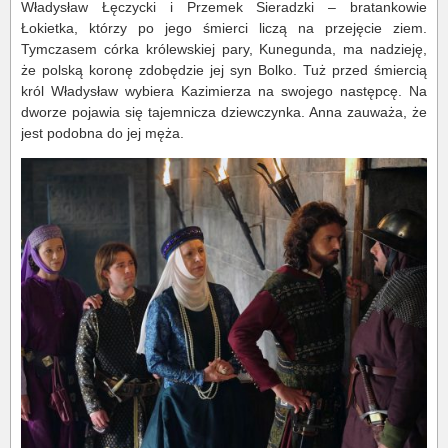
Władysław Łęczycki i Przemek Sieradzki – bratankowie
Łokietka, którzy po jego śmierci liczą na przejęcie ziem.
Tymczasem córka królewskiej pary, Kunegunda, ma nadzieję,
że polską koronę zdobędzie jej syn Bolko. Tuż przed śmiercią
król Władysław wybiera Kazimierza na swojego następcę. Na
dworze pojawia się tajemnicza dziewczynka. Anna zauważa, że
jest podobna do jej męża.