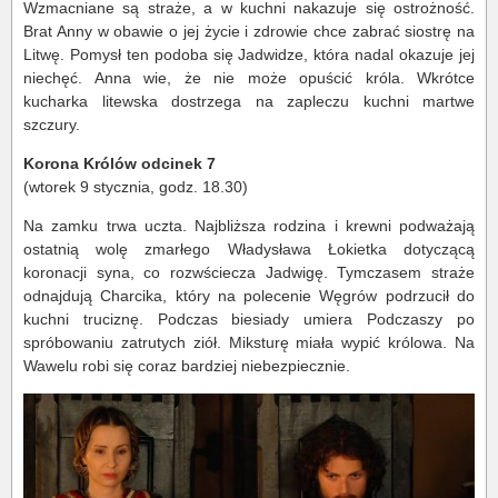
Wzmacniane są straże, a w kuchni nakazuje się ostrożność.
Brat Anny w obawie o jej życie i zdrowie chce zabrać siostrę na
Litwę. Pomysł ten podoba się Jadwidze, która nadal okazuje jej
niechęć. Anna wie, że nie może opuścić króla. Wkrótce
kucharka litewska dostrzega na zapleczu kuchni martwe
szczury.
Korona Królów odcinek 7
(wtorek 9 stycznia, godz. 18.30)
Na zamku trwa uczta. Najbliższa rodzina i krewni podważają
ostatnią wolę zmarłego Władysława Łokietka dotyczącą
koronacji syna, co rozwściecza Jadwigę. Tymczasem straże
odnajdują Charcika, który na polecenie Węgrów podrzucił do
kuchni truciznę. Podczas biesiady umiera Podczaszy po
spróbowaniu zatrutych ziół. Miksturę miała wypić królowa. Na
Wawelu robi się coraz bardziej niebezpiecznie.