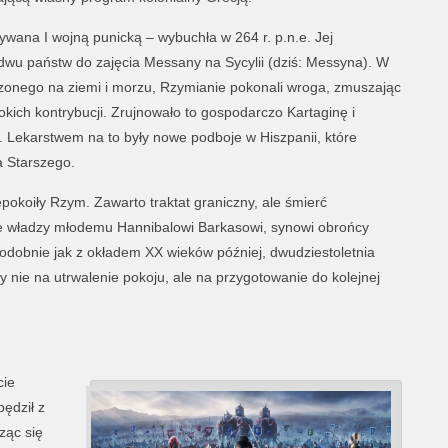
wana I wojną punicką ­– wybuchła w 264 r. p.n.e. Jej
wu państw do zajęcia Messany na Sycylii (dziś: Messyna). W
oczonego na ziemi i morzu, Rzymianie pokonali wroga, zmuszając
okich kontrybucji. Zrujnowało to gospodarczo Kartaginę i
. Lekarstwem na to były nowe podboje w Hiszpanii, które
 Starszego.
okoiły Rzym. Zawarto traktat graniczny, ale śmierć
ie władzy młodemu Hannibalowi Barkasowi, synowi obrońcy
 Podobnie jak z okładem XX wieków później, dwudziestoletnia
nie na utrwalenie pokoju, ale na przygotowanie do kolejnej
cie
pędził z
ząc się