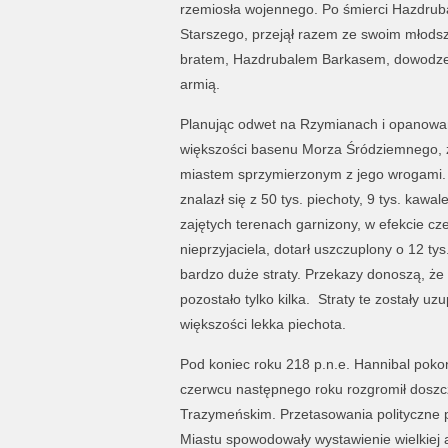
rzemiosła wojennego. Po śmierci Hazdrub
Starszego, przejął razem ze swoim młods
bratem, Hazdrubalem Barkasem, dowodze
armią.
Planując odwet na Rzymianach i opanowa
większości basenu Morza Śródziemnego, zg
miastem sprzymierzonym z jego wrogami. P
znalazł się z 50 tys. piechoty, 9 tys. kawale
zajętych terenach garnizony, w efekcie cz
nieprzyjaciela, dotarł uszczuplony o 12 ty
bardzo duże straty. Przekazy donoszą, że p
pozostało tylko kilka. Straty te zostały u
większości lekka piechota.
Pod koniec roku 218 p.n.e. Hannibal pokon
czerwcu następnego roku rozgromił doszc
Trazymeńskim. Przetasowania polityczne 
Miastu spowodowały wystawienie wielkiej 