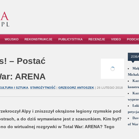
WOJSKO
REKONSTRUKCJE
PUBLICYSTYKA
RECENZJE
VIDEO
PODCA
ZOBA
s! – Postać
Małp
War: ARENA
Michał
Kazi
konstru
KULTURA I SZTUKA
,
STAROŻYTNOŚĆ
|
GRZEGORZ ANTOSZEK
| 26 LUTEGO 2018
Kazi
wyprzed
Łuki
 przekroczył Alpy i zniszczył okrążone legiony rzymskie pod
petycja
Dave
ostrach, a do dziś wymawiane jest z szacunkiem. Kim był?
of War 
iono do wirtualnej rozgrywki w Total War: ARENA? Tego