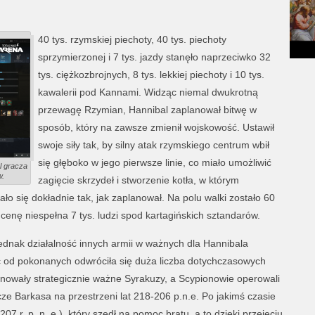
40 tys. rzymskiej piechoty, 40 tys. piechoty
sprzymierzonej i 7 tys. jazdy stanęło naprzeciwko 32
tys. ciężkozbrojnych, 8 tys. lekkiej piechoty i 10 tys.
kawalerii pod Kannami. Widząc niemal dwukrotną
przewagę Rzymian, Hannibal zaplanował bitwę w
sposób, który na zawsze zmienił wojskowość. Ustawił
swoje siły tak, by silny atak rzymskiego centrum wbił
się głęboko w jego pierwsze linie, co miało umożliwić
l gracza
w.
zagięcie skrzydeł i stworzenie kotła, w którym
ło się dokładnie tak, jak zaplanował. Na polu walki zostało 60
a cenę niespełna 7 tys. ludzi spod kartagińskich sztandarów.
ednak działalność innych armii w ważnych dla Hannibala
ć od pokonanych odwróciła się duża liczba dotychczasowych
panowały strategicznie ważne Syrakuzy, a Scypionowie operowali
ze Barkasa na przestrzeni lat 218-206 p.n.e. Po jakimś czasie
207 r. p. n. e.), który szedł na pomoc bratu, a to dzięki przejęciu