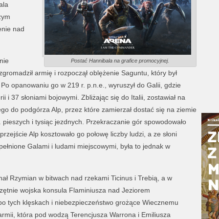
ala
zym
nie nad
nie
Postać Hannibala na grafice promocyjnej.
romadził armię i rozpoczął oblężenie Saguntu, który był
o opanowaniu go w 219 r. p.n.e., wyruszył do Galii, gdzie
rii i 37 słoniami bojowymi. Zbliżając się do Italii, zostawiał na
ego do podgórza Alp, przez które zamierzał dostać się na ziemie
s. pieszych i tysiąc jezdnych. Przekraczanie gór spowodowało
rzejście Alp kosztowało go połowę liczby ludzi, a ze słoni
zupełnione Galami i ludami miejscowymi, była to jednak w
ał Rzymian w bitwach nad rzekami Ticinus i Trebią, a w
zętnie wojska konsula Flaminiusza nad Jeziorem
po tych klęskach i niebezpieczeństwo grożące Wiecznemu
armii, która pod wodzą Terencjusza Warrona i Emiliusza