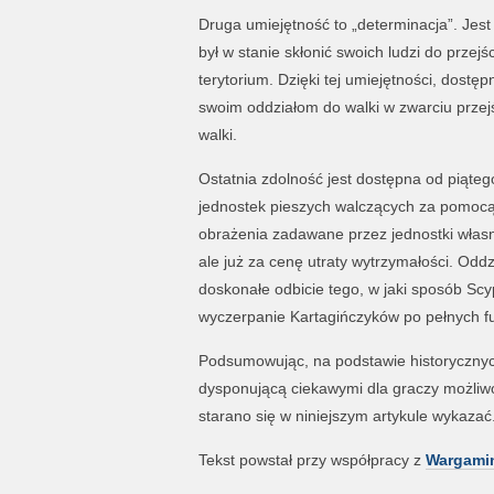
Druga umiejętność to „determinacja”. Jes
był w stanie skłonić swoich ludzi do przejś
terytorium. Dzięki tej umiejętności, dost
swoim oddziałom do walki w zwarciu przejś
walki.
Ostatnia zdolność jest dostępna od piąteg
jednostek pieszych walczących za pomocą 
obrażenia zadawane przez jednostki własn
ale już za cenę utraty wytrzymałości. Oddz
doskonałe odbicie tego, w jaki sposób Sc
wyczerpanie Kartagińczyków po pełnych fur
Podsumowując, na podstawie historycznyc
dysponującą ciekawymi dla graczy możliw
starano się w niniejszym artykule wykazać
Tekst powstał przy współpracy z
Wargami