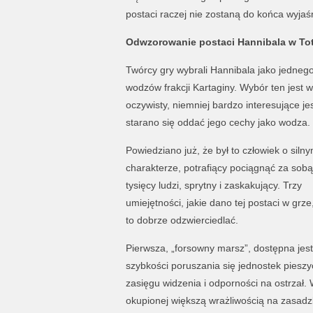
postaci raczej nie zostaną do końca wyjaś
Odwzorowanie postaci Hannibala w To
Twórcy gry wybrali Hannibala jako jedneg
wodzów frakcji Kartaginy. Wybór ten jest 
oczywisty, niemniej bardzo interesujące jest
starano się oddać jego cechy jako wodza.
Powiedziano już, że był to człowiek o siln
charakterze, potrafiący pociągnąć za sobą 
tysięcy ludzi, sprytny i zaskakujący. Trzy
umiejętności, jakie dano tej postaci w grze
to dobrze odzwierciedlać.
Pierwsza, „forsowny marsz”, dostępna jes
szybkości poruszania się jednostek pieszyc
zasięgu widzenia i odporności na ostrzał.
okupionej większą wrażliwością na zasadzk