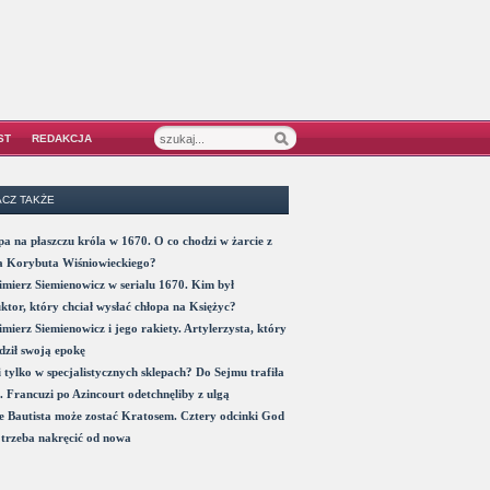
ST
REDAKCJA
CZ TAKŻE
a na płaszczu króla w 1670. O co chodzi w żarcie z
a Korybuta Wiśniowieckiego?
mierz Siemienowicz w serialu 1670. Kim był
ktor, który chciał wysłać chłopa na Księżyc?
mierz Siemienowicz i jego rakiety. Artylerzysta, który
ził swoją epokę
 tylko w specjalistycznych sklepach? Do Sejmu trafiła
. Francuzi po Azincourt odetchnęliby z ulgą
 Bautista może zostać Kratosem. Cztery odcinki God
trzeba nakręcić od nowa