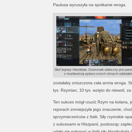
Paulusa wyruszyła na spotkanie wroga.
Słoń bojowy Hannibala. Doskonale widoczny jest pane
z możliwością wyboru trzech różnych oddziałó
zostałaby zniszczona cała armia wroga. Sta
tys. Rzymian, 10 tys. wzięto do niewoli, z
Ten sukces mógł rzucić Rzym na kolana, j
rejonach zmniejszyła jego znaczenie, cho
sprzymierzeńców z Italii. Siły rzymskie o
z sukcesami w Hiszpanii, pustosząc zaplec
udało się pokonać w Italii siły Hazdrubala (