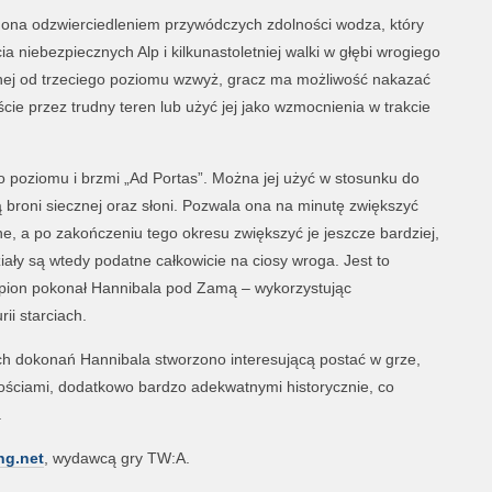
t ona odzwierciedleniem przywódczych zdolności wodza, który
cia niebezpiecznych Alp i kilkunastoletniej walki w głębi wrogiego
ępnej od trzeciego poziomu wzwyż, gracz ma możliwość nakazać
cie przez trudny teren lub użyć jej jako wzmocnienia w trakcie
o poziomu i brzmi „Ad Portas”. Można jej użyć w stosunku do
broni siecznej oraz słoni. Pozwala ona na minutę zwiększyć
e, a po zakończeniu tego okresu zwiększyć je jeszcze bardziej,
iały są wtedy podatne całkowicie na ciosy wroga. Jest to
ypion pokonał Hannibala pod Zamą – wykorzystując
ii starciach.
h dokonań Hannibala stworzono interesującą postać w grze,
ościami, dodatkowo bardzo adekwatnymi historycznie, co
.
ng.net
, wydawcą gry TW:A.