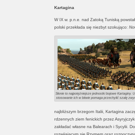
Kartagina
W IX w. p.n.e. nad Zatoką Tuniską powstał
polski przekłada się niezbyt szokująco:
No
Słonie to najpotężniejsze jednostki bojowe Kartaginy. 
stosowanie ich w bitwie pomaga przechylić szalę zwy
najbliższym brzegom Italii, Kartagina zacz
rdzennych ziem fenickich przez Asyryjczy
zakładać własne na Balearach i Sycylii. D
rozwijającym się Rzymem oraz rozpoczyna