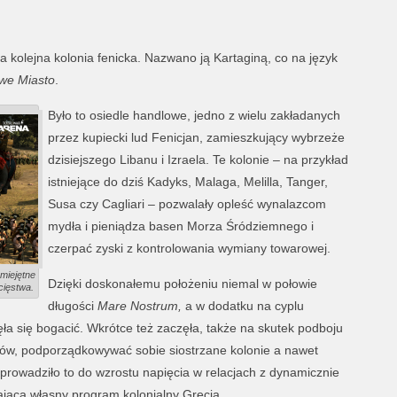
a kolejna kolonia fenicka. Nazwano ją Kartaginą, co na język
we Miasto
.
Było to osiedle handlowe, jedno z wielu zakładanych
przez kupiecki lud Fenicjan, zamieszkujący wybrzeże
dzisiejszego Libanu i Izraela. Te kolonie – na przykład
istniejące do dziś Kadyks, Malaga, Melilla, Tanger,
Susa czy Cagliari – pozwalały opleść wynalazcom
mydła i pieniądza basen Morza Śródziemnego i
czerpać zyski z kontrolowania wymiany towarowej.
Umiejętne
Dzięki doskonałemu położeniu niemal w połowie
cięstwa.
długości
Mare Nostrum,
a w dodatku na cyplu
ęła się bogacić. Wkrótce też zaczęła, także na skutek podboju
ków, podporządkowywać sobie siostrzane kolonie a nawet
oprowadziło to do wzrostu napięcia w relacjach z dynamicznie
jącą własny program kolonialny Grecją.