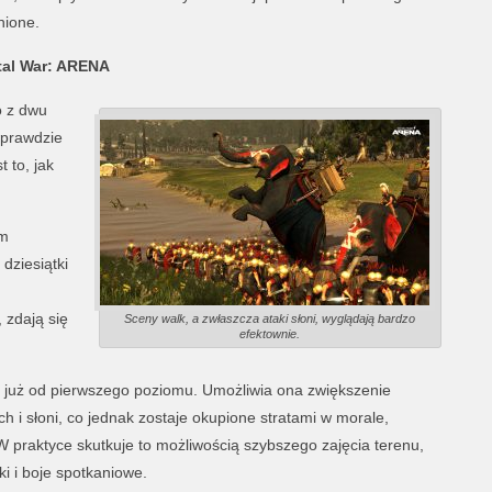
nione.
tal War: ARENA
o z dwu
wprawdzie
 to, jak
ym
dziesiątki
, zdają się
Sceny walk, a zwłaszcza ataki słoni, wyglądają bardzo
efektownie.
t już od pierwszego poziomu. Umożliwia ona zwiększenie
h i słoni, co jednak zostaje okupione stratami w morale,
 W praktyce skutkuje to możliwością szybszego zajęcia terenu,
i i boje spotkaniowe.