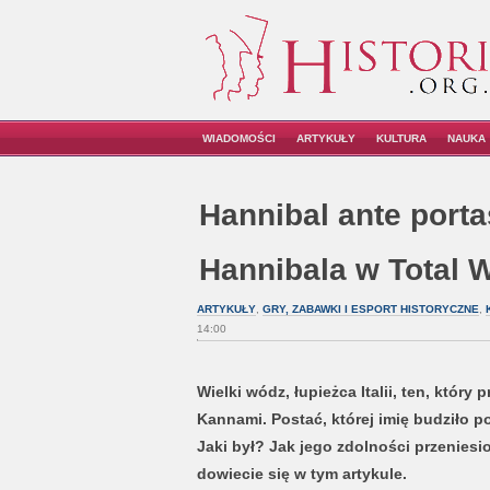
WIADOMOŚCI
ARTYKUŁY
KULTURA
NAUKA
Hannibal ante porta
Hannibala w Total 
ARTYKUŁY
,
GRY, ZABAWKI I ESPORT HISTORYCZNE
,
14:00
Wielki wódz, łupieżca Italii, ten, który
Kannami. Postać, której imię budziło p
Jaki był? Jak jego zdolności przenies
dowiecie się w tym artykule.