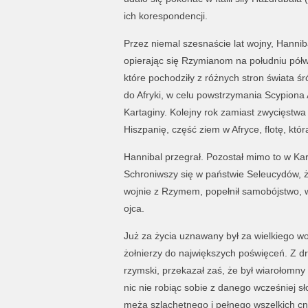
ich korespondencji.
Przez niemal szesnaście lat wojny, Hannibal
opierając się Rzymianom na południu półw
które pochodziły z różnych stron świata ś
do Afryki, w celu powstrzymania Scypiona 
Kartaginy. Kolejny rok zamiast zwycięstw
Hiszpanię, część ziem w Afryce, flotę, któr
Hannibal przegrał. Pozostał mimo to w Kar
Schroniwszy się w państwie Seleucydów, ży
wojnie z Rzymem, popełnił samobójstwo, wy
ojca.
Już za życia uznawany był za wielkiego wo
żołnierzy do największych poświęceń. Z dru
rzymski, przekazał zaś, że był wiarołomny i
nic nie robiąc sobie z danego wcześniej sł
męża szlachetnego i pełnego wszelkich cn