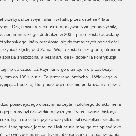
 przebywał ze swymi siłami w Italii, przez ostatnie 4 lata
yspu. Dzięki swoim zdolnościom przywódczym jednoczył siły,
ródziemnomorskiego. Jednakże w 203 r. p.n.e. został odwołany
Afrykańskiego, który przedostał się do tamtejszych posiadłości
a przyniósł klęskę pod Zamą. Wojna została przegrana, utracono
a została zniszczona, a bezmiaru klęski dopełniła kontrybucja.
taginie do czasu, aż Rzymianie go stamtąd nie przepłoszyli.
ł tam do 189 r. p.n.e. Po przegranej Antiocha III Wielkiego w
pijając truciznę, którą nosił w pierścieniu podarowanym przez
dza, posiadającego olbrzymi autorytet i zdolnego do skłonienia
giej strony był człowiekiem pysznym. Tytus Liwiusz, historyk
 okrutny, a do celu dążył ze wszystkich sił i wszelkimi środkami,
owa. Inną sprawą jest to, że Liwiusz nie mógł go też opisać jako
ót, ale wpływ romanocentryzmu dziejopisarza na postrzeganie