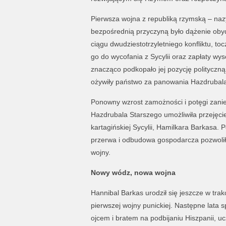
Pierwsza wojna z republiką rzymską – nazy
bezpośrednią przyczyną było dążenie obyd
ciągu dwudziestotrzyletniego konfliktu, t
go do wycofania z Sycylii oraz zapłaty wys
znacząco podkopało jej pozycję polityczną
ożywiły państwo za panowania Hazdrubala
Ponowny wzrost zamożności i potęgi zaniep
Hazdrubala Starszego umożliwiła przejęc
kartagińskiej Sycylii, Hamilkara Barkasa.
przerwa i odbudowa gospodarcza pozwoliły 
wojny.
Nowy wódz, nowa wojna
Hannibal Barkas urodził się jeszcze w trak
pierwszej wojny punickiej. Następne lata s
ojcem i bratem na podbijaniu Hiszpanii, uc