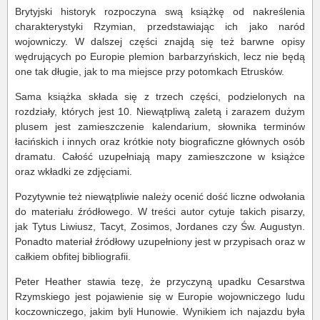
Brytyjski historyk rozpoczyna swą książkę od nakreślenia
charakterystyki Rzymian, przedstawiając ich jako naród
wojowniczy. W dalszej części znajdą się też barwne opisy
wędrujących po Europie plemion barbarzyńskich, lecz nie będą
one tak długie, jak to ma miejsce przy potomkach Etrusków.
Sama książka składa się z trzech części, podzielonych na
rozdziały, których jest 10. Niewątpliwą zaletą i zarazem dużym
plusem jest zamieszczenie kalendarium, słownika terminów
łacińskich i innych oraz krótkie noty biograficzne głównych osób
dramatu. Całość uzupełniają mapy zamieszczone w książce
oraz wkładki ze zdjęciami.
Pozytywnie też niewątpliwie należy ocenić dość liczne odwołania
do materiału źródłowego. W treści autor cytuje takich pisarzy,
jak Tytus Liwiusz, Tacyt, Zosimos, Jordanes czy Św. Augustyn.
Ponadto materiał źródłowy uzupełniony jest w przypisach oraz w
całkiem obfitej bibliografii.
Peter Heather stawia tezę, że przyczyną upadku Cesarstwa
Rzymskiego jest pojawienie się w Europie wojowniczego ludu
koczowniczego, jakim byli Hunowie. Wynikiem ich najazdu była