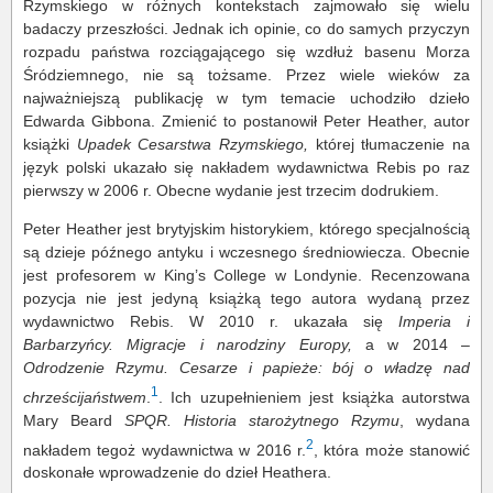
Rzymskiego w różnych kontekstach zajmowało się wielu
badaczy przeszłości. Jednak ich opinie, co do samych przyczyn
rozpadu państwa rozciągającego się wzdłuż basenu Morza
Śródziemnego, nie są tożsame. Przez wiele wieków za
najważniejszą publikację w tym temacie uchodziło dzieło
Edwarda Gibbona. Zmienić to postanowił Peter Heather, autor
książki
Upadek Cesarstwa Rzymskiego,
której tłumaczenie na
język polski ukazało się nakładem wydawnictwa Rebis po raz
pierwszy w 2006 r. Obecne wydanie jest trzecim dodrukiem.
Peter Heather jest brytyjskim historykiem, którego specjalnością
są dzieje późnego antyku i wczesnego średniowiecza. Obecnie
jest profesorem w King’s College w Londynie. Recenzowana
pozycja nie jest jedyną książką tego autora wydaną przez
wydawnictwo Rebis. W 2010 r. ukazała się
Imperia i
Barbarzyńcy. Migracje i narodziny Europy,
a w 2014 –
Odrodzenie Rzymu. Cesarze i papieże: bój o władzę nad
1
chrześcijaństwem
.
. Ich uzupełnieniem jest książka autorstwa
Mary Beard
SPQR. Historia starożytnego Rzymu
, wydana
2
nakładem tegoż wydawnictwa w 2016 r.
, która może stanowić
doskonałe wprowadzenie do dzieł Heathera.