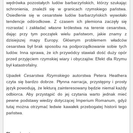
wędrówka pozostałych ludów barbarzyńskich, którzy szukając
schronienia, znaleźli się w granicach rzymskiego państwa.
Osiedlenie się w cesarstwie ludów barbarzyńskich wywołało
tendencje odśrodkowe. Z czasem ich plemiona zaczęły się
rozrastać i zakładać własne królestwa na terenie cesarstwa,
dając przy tym początek wielu państwom, jakie znamy z
dzisiejszej mapy Europy. Głównym problemem władców
cesarstwa był brak sposobu na podporządkowanie sobie tych
ludów. Inna sprawa, że ich przywódcy stawiali dość duży opór
przed przyjęciem rzymskiej wiary i obyczajów. Efekt dla Rzymu
był katastrofalny.
Upadek Cesarstwa Rzymskiego
autorstwa Petera Heathera
czyta się bardzo dobrze. Płynna narracja, przystępny i prosty
język powodują, że lekturą zainteresowany będzie niemal każdy
odbiorca. Aby przystąpić do jej czytania warto jednak mieć
pewne podstawy wiedzy dotyczącej Imperium Romanum, gdyż
tutaj można otrzymać ledwie kawałek przebogatej historii tego
państwa.