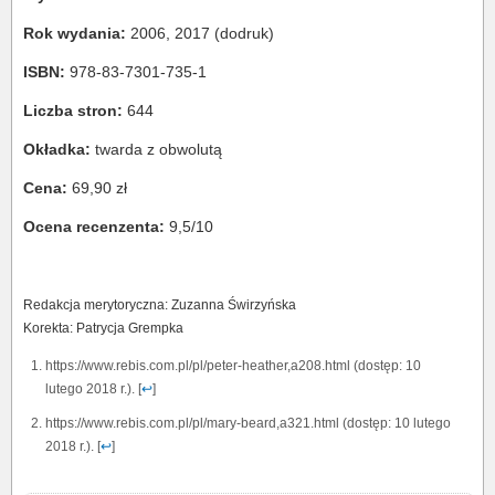
Rok wydania:
2006, 2017 (dodruk)
ISBN:
978-83-7301-735-1
Liczba stron:
644
Okładka:
twarda z obwolutą
Cena:
69,90 zł
Ocena recenzenta:
9,5/10
Redakcja merytoryczna: Zuzanna Świrzyńska
Korekta: Patrycja Grempka
https://www.rebis.com.pl/pl/peter-heather,a208.html (dostęp: 10
lutego 2018 r.). [
↩
]
https://www.rebis.com.pl/pl/mary-beard,a321.html (dostęp: 10 lutego
2018 r.). [
↩
]