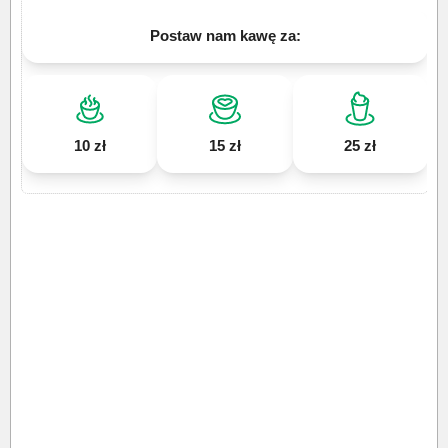
Postaw nam kawę za:
10 zł
15 zł
25 zł