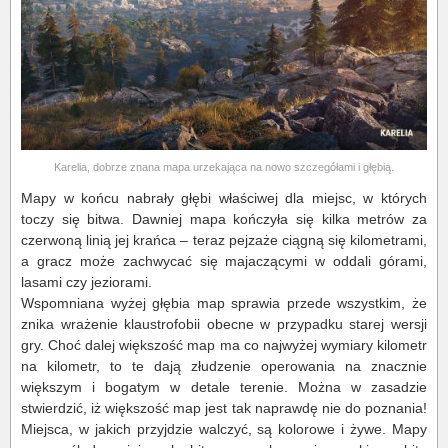
Karelia, dobrze znana mapa urzekająca na nowo szczegółami i głębią.
Mapy w końcu nabrały głębi właściwej dla miejsc, w których
toczy się bitwa. Dawniej mapa kończyła się kilka metrów za
czerwoną linią jej krańca – teraz pejzaże ciągną się kilometrami,
a gracz może zachwycać się majaczącymi w oddali górami,
lasami czy jeziorami.
Wspomniana wyżej głębia map sprawia przede wszystkim, że
znika wrażenie klaustrofobii obecne w przypadku starej wersji
gry. Choć dalej większość map ma co najwyżej wymiary kilometr
na kilometr, to te dają złudzenie operowania na znacznie
większym i bogatym w detale terenie. Można w zasadzie
stwierdzić, iż większość map jest tak naprawdę nie do poznania!
Miejsca, w jakich przyjdzie walczyć, są kolorowe i żywe. Mapy