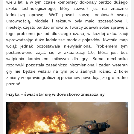
wielu lat, a w tym czasie komputery dokonały bardzo dużego
skoku technologicznego, który zezwolił już na znacznie
ładniejszą oprawę. WoT powoli zaczął odstawać swoją
umownością. Modele i tekstury były mało szczegółowe i,
niestety, często bardzo umowne. Twórcy zdawali sobie sprawę z
tego problemu już od dłuższego czasu, w każdej aktualizacji
wprowadzając dużo ładniejsze modele pojazdów. Kwestia map
wciąż jednak pozostawała niewyjaśniona. Problemem tym
postanowiono zająć się w aktualizacji 1.0, która jest bez
wątpienia kamieniem milowym dla gry. Sama mechanika
rozgrywki pozostała zasadniczo niezmieniona i żaden weteran
gry nie będzie widział na tym polu żadnych różnic. Z kolei
zmiany w oprawie graficznej poziomów powodują, że grę trudno
poznać.
Fizyka – świat stał się widowiskowo zniszczalny