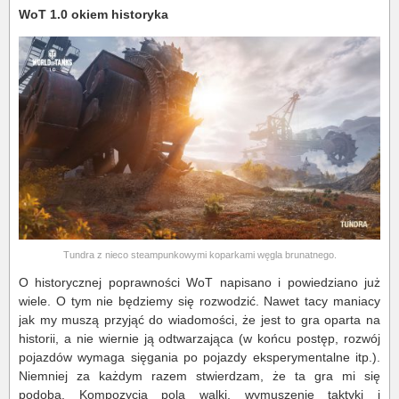
WoT 1.0 okiem historyka
Tundra z nieco steampunkowymi koparkami węgla brunatnego.
O historycznej poprawności WoT napisano i powiedziano już
wiele. O tym nie będziemy się rozwodzić. Nawet tacy maniacy
jak my muszą przyjąć do wiadomości, że jest to gra oparta na
historii, a nie wiernie ją odtwarzająca (w końcu postęp, rozwój
pojazdów wymaga sięgania po pojazdy eksperymentalne itp.).
Niemniej za każdym razem stwierdzam, że ta gra mi się
podoba. Kompozycja pola walki, wymuszenie taktyki i