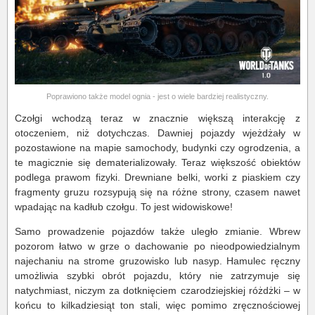
Poprawiono także model ognia - jest o wiele bardziej realistyczny.
Czołgi wchodzą teraz w znacznie większą interakcję z
otoczeniem, niż dotychczas. Dawniej pojazdy wjeżdżały w
pozostawione na mapie samochody, budynki czy ogrodzenia, a
te magicznie się dematerializowały. Teraz większość obiektów
podlega prawom fizyki. Drewniane belki, worki z piaskiem czy
fragmenty gruzu rozsypują się na różne strony, czasem nawet
wpadając na kadłub czołgu. To jest widowiskowe!
Samo prowadzenie pojazdów także uległo zmianie. Wbrew
pozorom łatwo w grze o dachowanie po nieodpowiedzialnym
najechaniu na strome gruzowisko lub nasyp. Hamulec ręczny
umożliwia szybki obrót pojazdu, który nie zatrzymuje się
natychmiast, niczym za dotknięciem czarodziejskiej różdżki – w
końcu to kilkadziesiąt ton stali, więc pomimo zręcznościowej