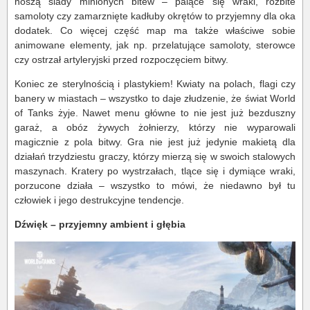
noszą ślady minionych bitew – palące się wraki, rozbite
samoloty czy zamarznięte kadłuby okrętów to przyjemny dla oka
dodatek. Co więcej część map ma także właściwe sobie
animowane elementy, jak np. przelatujące samoloty, sterowce
czy ostrzał artyleryjski przed rozpoczęciem bitwy.
Koniec ze sterylnością i plastykiem! Kwiaty na polach, flagi czy
banery w miastach – wszystko to daje złudzenie, że świat World
of Tanks żyje. Nawet menu główne to nie jest już bezduszny
garaż, a obóz żywych żołnierzy, którzy nie wyparowali
magicznie z pola bitwy. Gra nie jest już jedynie makietą dla
działań trzydziestu graczy, którzy mierzą się w swoich stalowych
maszynach. Kratery po wystrzałach, tlące się i dymiące wraki,
porzucone działa – wszystko to mówi, że niedawno był tu
człowiek i jego destrukcyjne tendencje.
Dźwięk – przyjemny ambient i głębia