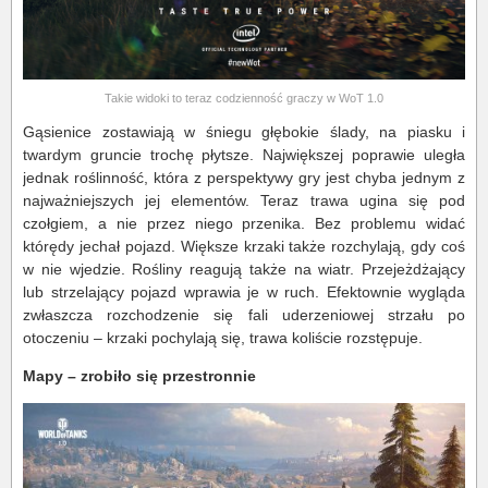
Takie widoki to teraz codzienność graczy w WoT 1.0
Gąsienice zostawiają w śniegu głębokie ślady, na piasku i
twardym gruncie trochę płytsze. Największej poprawie uległa
jednak roślinność, która z perspektywy gry jest chyba jednym z
najważniejszych jej elementów. Teraz trawa ugina się pod
czołgiem, a nie przez niego przenika. Bez problemu widać
którędy jechał pojazd. Większe krzaki także rozchylają, gdy coś
w nie wjedzie. Rośliny reagują także na wiatr. Przejeżdżający
lub strzelający pojazd wprawia je w ruch. Efektownie wygląda
zwłaszcza rozchodzenie się fali uderzeniowej strzału po
otoczeniu – krzaki pochylają się, trawa koliście rozstępuje.
Mapy – zrobiło się przestronnie