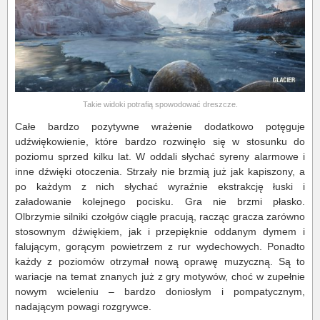
Takie widoki potrafią spowodować dreszcze.
Całe bardzo pozytywne wrażenie dodatkowo potęguje
udźwiękowienie, które bardzo rozwinęło się w stosunku do
poziomu sprzed kilku lat. W oddali słychać syreny alarmowe i
inne dźwięki otoczenia. Strzały nie brzmią już jak kapiszony, a
po każdym z nich słychać wyraźnie ekstrakcję łuski i
załadowanie kolejnego pocisku. Gra nie brzmi płasko.
Olbrzymie silniki czołgów ciągle pracują, racząc gracza zarówno
stosownym dźwiękiem, jak i przepięknie oddanym dymem i
falującym, gorącym powietrzem z rur wydechowych. Ponadto
każdy z poziomów otrzymał nową oprawę muzyczną. Są to
wariacje na temat znanych już z gry motywów, choć w zupełnie
nowym wcieleniu – bardzo doniosłym i pompatycznym,
nadającym powagi rozgrywce.