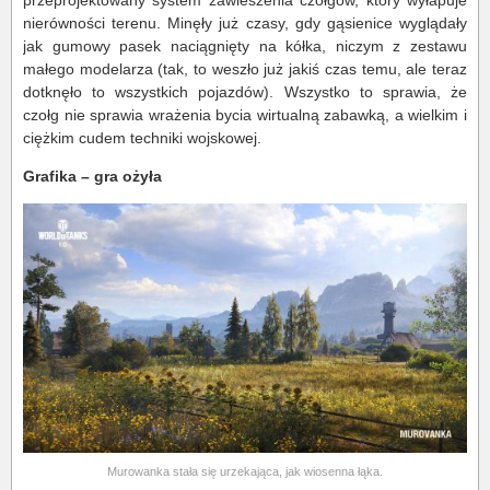
przeprojektowany system zawieszenia czołgów, który wyłapuje
nierówności terenu. Minęły już czasy, gdy gąsienice wyglądały
jak gumowy pasek naciągnięty na kółka, niczym z zestawu
małego modelarza (tak, to weszło już jakiś czas temu, ale teraz
dotknęło to wszystkich pojazdów). Wszystko to sprawia, że
czołg nie sprawia wrażenia bycia wirtualną zabawką, a wielkim i
ciężkim cudem techniki wojskowej.
Grafika – gra ożyła
Murowanka stała się urzekająca, jak wiosenna łąka.