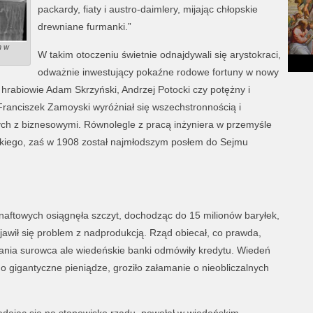
packardy, fiaty i austro-daimlery, mijając chłopskie
drewniane furmanki.”
n w
W takim otoczeniu świetnie odnajdywali się arystokraci,
odważnie inwestujący pokaźne rodowe fortuny w nowy
 hrabiowie Adam Skrzyński, Andrzej Potocki czy potężny i
Franciszek Zamoyski wyróżniał się wszechstronnością i
ych z biznesowymi. Równolegle z pracą inżyniera w przemyśle
ckiego, zaś w 1908 został najmłodszym posłem do Sejmu
naftowych osiągnęła szczyt, dochodząc do 15 milionów baryłek,
jawił się problem z nadprodukcją. Rząd obiecał, co prawda,
owania surowca ale wiedeńskie banki odmówiły kredytu. Wiedeń
 gigantyczne pieniądze, groziło załamanie o nieobliczalnych