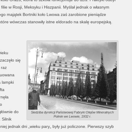
j filie w Rosji, Meksyku i Hiszpanii. Myślał jednak o własnym
go majątek Bortniki koło Lwowa zaś zarobione pieniądze
 które wówczas stanowiły istne eldorado na skalę europejską.
wieku
zaczęło się
 raz
truowana
 lampki
fta
rnęła
go
głównie do
Siedziba dyrekcji Państwowej Fabryki Olejów Mineralnych
Polmin we Lwowie, 1932 r.
 Silnik
iej jednak dni „wieku pary„ były już policzone. Pierwszy szyb