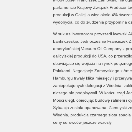
Młody poseł Franciszek Zamoyski, nie ogl
parlamencie Krajowy Związek Producentów 
produkcji w Galicji a więc około 4% ówcze
wydobycia, co do złudzenia przypomina dz
W sukurs inwestorom przyszedł lwowski A
banki czeskie. Jednocześnie Franciszek Z
amerykańskiej Vacuum Oil Company z prop
galicyjskiej produkcji do USA, co przeraziło
obawiające się wejścia na rynek potężneg
Polakami. Negocjacje Zamoyskiego z Amer
Hamburgu trwały klika miesięcy i przeryw
zaniepokojonych delegacji z Wiednia, zak
niczego nie podpisywali. W końcu rząd Je
Mości uległ, obiecując budowę rafinerii i c
Sytuacja została opanowana, Zamoyski ze 
Wiednia, produkcja czarnego złota spadła 
ceny surowców jeszcze wzrosły.