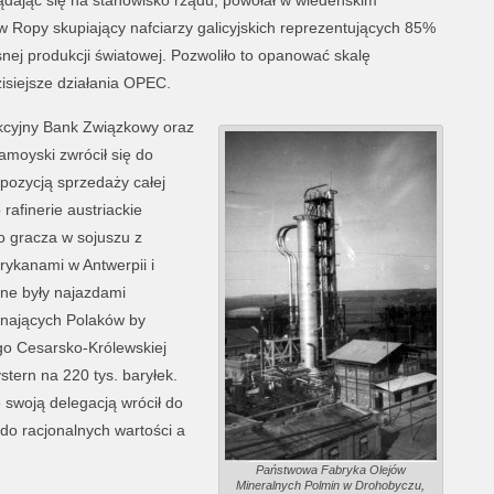
ądając się na stanowisko rządu, powołał w wiedeńskim
Ropy skupiający nafciarzy galicyjskich reprezentujących 85%
snej produkcji światowej. Pozwoliło to opanować skalę
isiejsze działania OPEC.
kcyjny Bank Związkowy oraz
amoyski zwrócił się do
ozycją sprzedaży całej
 rafinerie austriackie
o gracza w sojuszu z
ykanami w Antwerpii i
ane były najazdami
linających Polaków by
go Cesarsko-Królewskiej
ystern na 220 tys. baryłek.
swoją delegacją wrócił do
do racjonalnych wartości a
Państwowa Fabryka Olejów
Mineralnych Polmin w Drohobyczu,