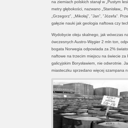
na ziemiach polskich stanął w „Pustym lesi
metry głębokości, nazwano „Stanisław„. Po
„Grzegorz”, „Mikołaj”, ”Jan”, ”Józefa”. Pr
gałęzie nauki jak geologia naftowa czy te
Wydobycie oleju skalnego, jak wówczas n
ówczesnych Austro-Węgier 2 mln ton, odpo
bogata Norwegia odpowiada za 2% światowej
naftowe na trzecim miejscu na świecie za
galicyjskim Borysławiem, nie odwrotnie. J
miasteczku sprzedano więcej szampana ni