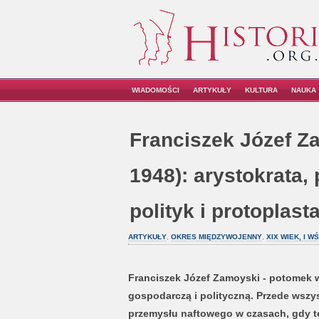
WIADOMOŚCI
ARTYKUŁY
KULTURA
NAUKA
Franciszek Józef Z
1948): arystokrata,
polityk i protoplas
ARTYKUŁY
,
OKRES MIĘDZYWOJENNY
,
XIX WIEK, I WŚ
Franciszek Józef Zamoyski - p
otomek w
gospodarczą i polityczną. Przede wszy
przemysłu naftowego w czasach, gdy t