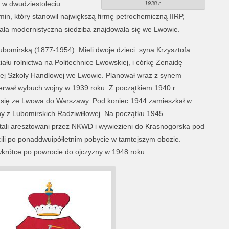
, w dwudziestoleciu
1938 r.
n, który stanowił największą firmę petrochemiczną IIRP,
zała modernistyczna siedziba znajdowała się we Lwowie.
bomirską (1877-1954). Mieli dwoje dzieci: syna Krzysztofa
łu rolnictwa na Politechnice Lwowskiej, i córkę Zenaidę
ej Szkoły Handlowej we Lwowie. Planował wraz z synem
zerwał wybuch wojny w 1939 roku. Z początkiem 1940 r.
ł się ze Lwowa do Warszawy. Pod koniec 1944 zamieszkał w
y z Lubomirskich Radziwiłłowej. Na początku 1945
ostali aresztowani przez NKWD i wywiezieni do Krasnogorska pod
ili po ponaddwuipółletnim pobycie w tamtejszym obozie.
krótce po powrocie do ojczyzny w 1948 roku.