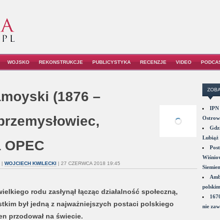
WOJSKO
REKONSTRUKCJE
PUBLICYSTYKA
RECENZJE
VIDEO
PODCA
ZOBA
amoyski (1876 –
IPN 
 przemysłowiec,
Ostrowi
Gdzi
Lubiąż 
ta OPEC
Post
Wiśniow
|
WOJCIECH KWILECKI
| 27 CZERWCA 2018 19:45
Siemie
Amba
polskim
ielkiego rodu zasłynął łącząc działalność społeczną,
1670
stkim był jedną z najważniejszych postaci polskiego
nie zaw
en przodował na świecie.