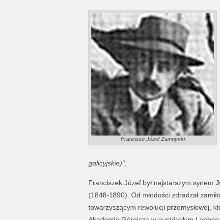
Francisze Józef Zamoyski
galicyjskie)”.
Franciszek Józef był najstarszym synem Ju
(1848-1890). Od młodości zdradzał zamiło
towarzyszącym rewolucji przemysłowej, któ
Akademię Górniczą w austriackim Leoben ko