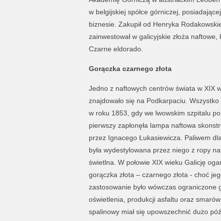
w belgijskiej spółce górniczej, posiadające
biznesie. Zakupił od Henryka Rodakowskie
zainwestował w galicyjskie złoża naftowe,
Czarne eldorado.
Gorączka czarnego złota
Jedno z naftowych centrów świata w XIX 
znajdowało się na Podkarpaciu. Wszystko 
w roku 1853, gdy we lwowskim szpitalu po
pierwszy zapłonęła lampa naftowa skons
przez Ignacego Łukasiewicza. Paliwem dla
była wydestylowana przez niego z ropy na
świetlna. W połowie XIX wieku Galicję oga
gorączka złota – czarnego złota - choć je
zastosowanie było wówczas ograniczone 
oświetlenia, produkcji asfaltu oraz smarów.
spalinowy miał się upowszechnić dużo późn