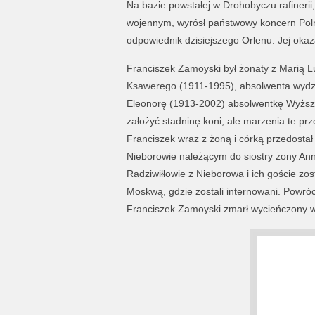
Na bazie powstałej w Drohobyczu rafinerii
wojennym, wyrósł państwowy koncern Polmi
odpowiednik dzisiejszego Orlenu. Jej oka
Franciszek Zamoyski był żonaty z Marią Lu
Ksawerego (1911-1995), absolwenta wydzia
Eleonorę (1913-2002) absolwentkę Wyższ
założyć stadninę koni, ale marzenia te pr
Franciszek wraz z żoną i córką przedosta
Nieborowie należącym do siostry żony Ann
Radziwiłłowie z Nieborowa i ich goście z
Moskwą, gdzie zostali internowani. Powróc
Franciszek Zamoyski zmarł wycieńczony w