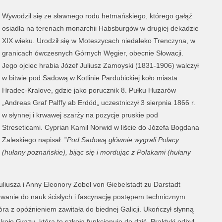
Wywodził się ze sławnego rodu hetmańskiego, którego gałąź
osiadła na terenach monarchii Habsburgów w drugiej dekadzie
XIX wieku. Urodził się w Moteszycach niedaleko Trenczyna, w
granicach ówczesnych Górnych Węgier, obecnie Słowacji.
Jego ojciec hrabia Józef Juliusz Zamoyski (1831-1906) walczył
w bitwie pod Sadową w Kotlinie Pardubickiej koło miasta
Hradec-Kralove, gdzie jako porucznik 8. Pułku Huzarów
„Andreas Graf Palffy ab Erdöd„ uczestniczył 3 sierpnia 1866 r.
w słynnej i krwawej szarży na pozycje pruskie pod
Streseticami. Cyprian Kamil Norwid w liście do Józefa Bogdana
Zaleskiego napisał: ”
Pod Sadową głównie wygrali Polacy
(hułany poznańskie), bijąc się i mordując z Polakami (hułany
liusza i Anny Eleonory Zobel von Giebelstadt zu Darstadt
wanie do nauk ścisłych i fascynację postępem technicznym
ra z opóźnieniem zawitała do biednej Galicji. Ukończył słynną
ło Grazu, która to szkoła funkcjonuje do dziś. Praktyki odbył