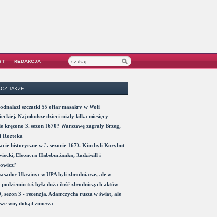
ST
REDAKCJA
CZ TAKŻE
odnalazł szczątki 55 ofiar masakry w Woli
eckiej. Najmłodsze dzieci miały kilka miesięcy
e kręcono 3. sezon 1670? Warszawę zagrały Brzeg,
i Roztoka
acie historyczne w 3. sezonie 1670. Kim byli Korybut
iecki, Eleonora Habsburżanka, Radziwiłł i
nowicz?
sador Ukrainy: w UPA byli zbrodniarze, ale w
 podziemiu też była duża ilość zbrodniczych aktów
, sezon 3 - recenzja. Adamczycha rusza w świat, ale
sze wie, dokąd zmierza