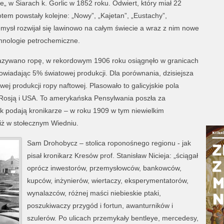
e„ w Siarach k. Gorlic w 1852 roku. Odwiert, który miał 22
tem powstały kolejne: „Nowy”, „Kajetan”, „Eustachy”,
zemysł rozwijał się lawinowo na całym świecie a wraz z nim nowe
chnologie petrochemiczne.
azywano ropę, w rekordowym 1906 roku osiągnęło w granicach
wiadając 5% światowej produkcji. Dla porównania, dzisiejsza
 produkcji ropy naftowej. Plasowało to galicyjskie pola
 Rosją i USA. To amerykańska Pensylwania poszła za
ak podają kronikarze – w roku 1909 w tym niewielkim
ż w stołecznym Wiedniu.
Sam Drohobycz – stolica roponośnego regionu - jak
pisał kronikarz Kresów prof. Stanisław Nicieja: „ściągał
oprócz inwestorów, przemysłowców, bankowców,
kupców, inżynierów, wiertaczy, eksperymentatorów,
wynalazców, różnej maści niebieskie ptaki,
poszukiwaczy przygód i fortun, awanturników i
szulerów. Po ulicach przemykały bentleye, mercedesy,