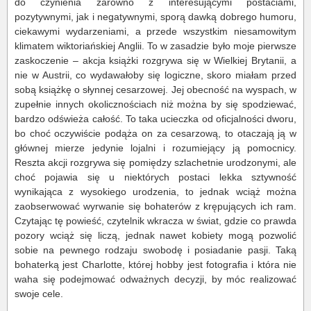
do czynienia zarówno z interesującymi postaciami,
pozytywnymi, jak i negatywnymi, sporą dawką dobrego humoru,
ciekawymi wydarzeniami, a przede wszystkim niesamowitym
klimatem wiktoriańskiej Anglii. To w zasadzie było moje pierwsze
zaskoczenie – akcja książki rozgrywa się w Wielkiej Brytanii, a
nie w Austrii, co wydawałoby się logiczne, skoro miałam przed
sobą książkę o słynnej cesarzowej. Jej obecność na wyspach, w
zupełnie innych okolicznościach niż można by się spodziewać,
bardzo odświeża całość. To taka ucieczka od oficjalności dworu,
bo choć oczywiście podąża on za cesarzową, to otaczają ją w
głównej mierze jedynie lojalni i rozumiejący ją pomocnicy.
Reszta akcji rozgrywa się pomiędzy szlachetnie urodzonymi, ale
choć pojawia się u niektórych postaci lekka sztywność
wynikająca z wysokiego urodzenia, to jednak wciąż można
zaobserwować wyrwanie się bohaterów z krępujących ich ram.
Czytając tę powieść, czytelnik wkracza w świat, gdzie co prawda
pozory wciąż się liczą, jednak nawet kobiety mogą pozwolić
sobie na pewnego rodzaju swobodę i posiadanie pasji. Taką
bohaterką jest Charlotte, której hobby jest fotografia i która nie
waha się podejmować odważnych decyzji, by móc realizować
swoje cele.