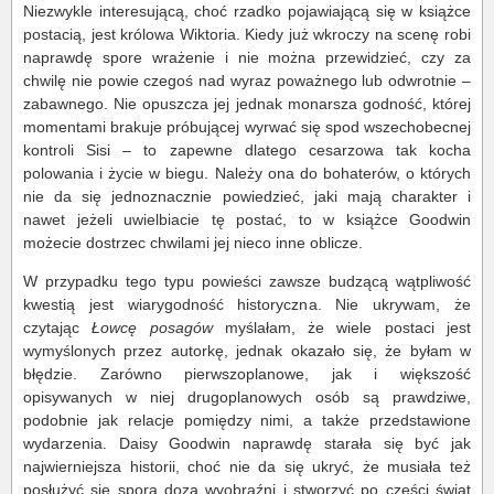
Niezwykle interesującą, choć rzadko pojawiającą się w książce
postacią, jest królowa Wiktoria. Kiedy już wkroczy na scenę robi
naprawdę spore wrażenie i nie można przewidzieć, czy za
chwilę nie powie czegoś nad wyraz poważnego lub odwrotnie –
zabawnego. Nie opuszcza jej jednak monarsza godność, której
momentami brakuje próbującej wyrwać się spod wszechobecnej
kontroli Sisi – to zapewne dlatego cesarzowa tak kocha
polowania i życie w biegu. Należy ona do bohaterów, o których
nie da się jednoznacznie powiedzieć, jaki mają charakter i
nawet jeżeli uwielbiacie tę postać, to w książce Goodwin
możecie dostrzec chwilami jej nieco inne oblicze.
W przypadku tego typu powieści zawsze budzącą wątpliwość
kwestią jest wiarygodność historyczna. Nie ukrywam, że
czytając
Łowcę posagów
myślałam, że wiele postaci jest
wymyślonych przez autorkę, jednak okazało się, że byłam w
błędzie. Zarówno pierwszoplanowe, jak i większość
opisywanych w niej drugoplanowych osób są prawdziwe,
podobnie jak relacje pomiędzy nimi, a także przedstawione
wydarzenia. Daisy Goodwin naprawdę starała się być jak
najwierniejsza historii, choć nie da się ukryć, że musiała też
posłużyć się sporą dozą wyobraźni i stworzyć po części świat