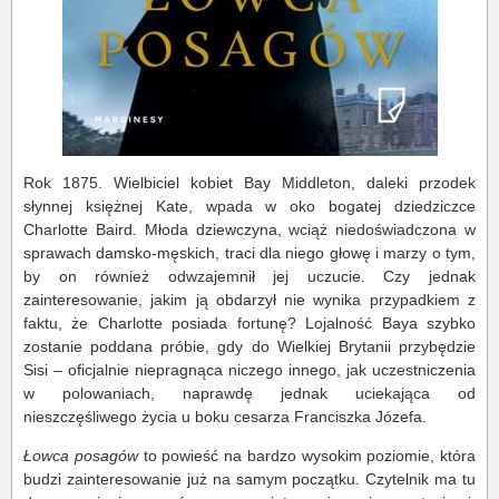
Rok 1875. Wielbiciel kobiet Bay Middleton, daleki przodek
słynnej księżnej Kate, wpada w oko bogatej dziedziczce
Charlotte Baird. Młoda dziewczyna, wciąż niedoświadczona w
sprawach damsko-męskich, traci dla niego głowę i marzy o tym,
by on również odwzajemnił jej uczucie. Czy jednak
zainteresowanie, jakim ją obdarzył nie wynika przypadkiem z
faktu, że Charlotte posiada fortunę? Lojalność Baya szybko
zostanie poddana próbie, gdy do Wielkiej Brytanii przybędzie
Sisi – oficjalnie niepragnąca niczego innego, jak uczestniczenia
w polowaniach, naprawdę jednak uciekająca od
nieszczęśliwego życia u boku cesarza Franciszka Józefa.
Łowca posagów
to powieść na bardzo wysokim poziomie, która
budzi zainteresowanie już na samym początku. Czytelnik ma tu