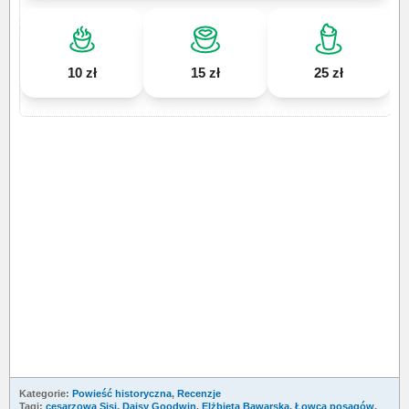
10 zł
15 zł
25 zł
Kategorie:
Powieść historyczna
,
Recenzje
Tagi:
cesarzowa Sisi
,
Daisy Goodwin
,
Elżbieta Bawarska
,
Łowca posagów
,