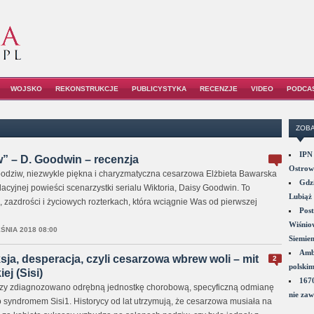
WOJSKO
REKONSTRUKCJE
PUBLICYSTYKA
RECENZJE
VIDEO
PODCA
ZOBA
IPN 
 – D. Goodwin – recenzja
Ostrowi
dziw, niezwykle piękna i charyzmatyczna cesarzowa Elżbieta Bawarska
Gdzi
acyjnej powieści scenarzystki serialu Wiktoria, Daisy Goodwin. To
Lubiąż 
i, zazdrości i życiowych rozterkach, która wciągnie Was od pierwszej
Post
Wiśniow
ŚNIA 2018 08:00
Siemie
Amba
sja, desperacja, czyli cesarzowa wbrew woli – mit
2
polskim
ej (Sisi)
1670
wszy zdiagnozowano odrębną jednostkę chorobową, specyficzną odmianę
nie zaw
o syndromem Sisi1. Historycy od lat utrzymują, że cesarzowa musiała na