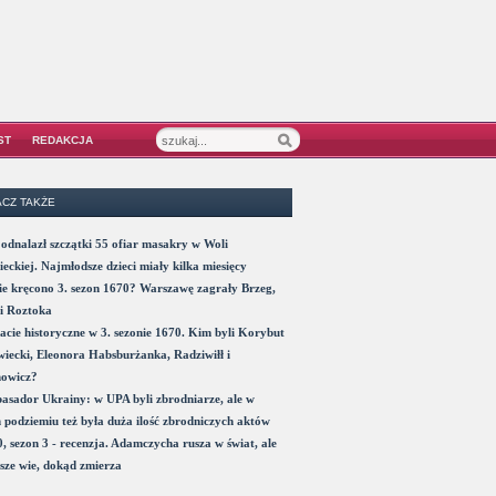
ST
REDAKCJA
CZ TAKŻE
odnalazł szczątki 55 ofiar masakry w Woli
eckiej. Najmłodsze dzieci miały kilka miesięcy
e kręcono 3. sezon 1670? Warszawę zagrały Brzeg,
i Roztoka
acie historyczne w 3. sezonie 1670. Kim byli Korybut
iecki, Eleonora Habsburżanka, Radziwiłł i
nowicz?
sador Ukrainy: w UPA byli zbrodniarze, ale w
 podziemiu też była duża ilość zbrodniczych aktów
, sezon 3 - recenzja. Adamczycha rusza w świat, ale
sze wie, dokąd zmierza