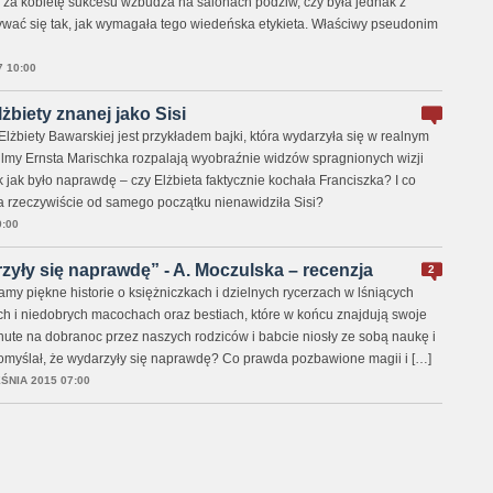
 za kobietę sukcesu wzbudza na salonach podziw, czy była jednak z
ywać się tak, jak wymagała tego wiedeńska etykieta. Właściwy pseudonim
 10:00
żbiety znanej jako Sisi
 Elżbiety Bawarskiej jest przykładem bajki, która wydarzyła się w realnym
filmy Ernsta Marischka rozpalają wyobraźnie widzów spragnionych wizji
k jak było naprawdę – czy Elżbieta faktycznie kochała Franciszka? I co
ia rzeczywiście od samego początku nienawidziła Sisi?
:00
rzyły się naprawdę” - A. Moczulska – recenzja
2
my piękne historie o księżniczkach i dzielnych rycerzach w lśniących
ch i niedobrych macochach oraz bestiach, które w końcu znajdują swoje
nute na dobranoc przez naszych rodziców i babcie niosły ze sobą naukę i
 pomyślał, że wydarzyły się naprawdę? Co prawda pozbawione magii i […]
ŚNIA 2015 07:00