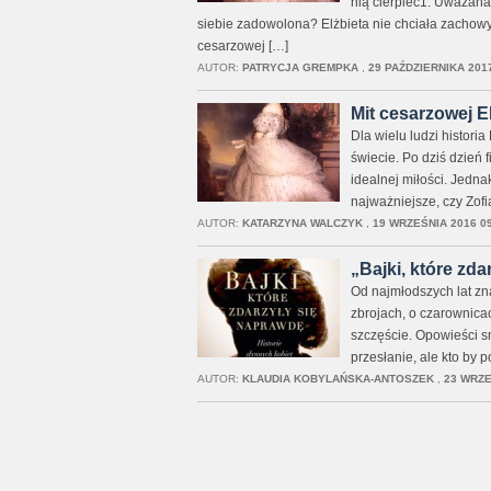
nią cierpieć1. Uważana
siebie zadowolona? Elżbieta nie chciała zachow
cesarzowej […]
AUTOR:
PATRYCJA GREMPKA
,
29 PAŹDZIERNIKA 2017
Mit cesarzowej El
Dla wielu ludzi historia
świecie. Po dziś dzień 
idealnej miłości. Jedna
najważniejsze, czy Zof
AUTOR:
KATARZYNA WALCZYK
,
19 WRZEŚNIA 2016 09
„Bajki, które zda
Od najmłodszych lat zna
zbrojach, o czarownica
szczęście. Opowieści s
przesłanie, ale kto by
AUTOR:
KLAUDIA KOBYLAŃSKA-ANTOSZEK
,
23 WRZE