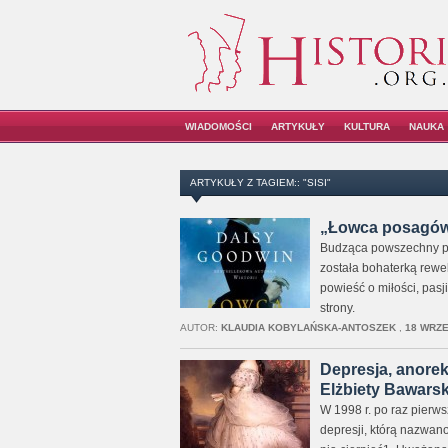
WIADOMOŚCI
ARTYKUŁY
KULTURA
NAUKA
ARTYKUŁY Z TAGIEM:: "SISI"
„Łowca posagów”
Budząca powszechny po
została bohaterką rewel
powieść o miłości, pasj
strony.
AUTOR:
KLAUDIA KOBYLAŃSKA-ANTOSZEK
,
18 WRZE
Depresja, anorek
Elżbiety Bawarski
W 1998 r. po raz pier
depresji, którą nazwan