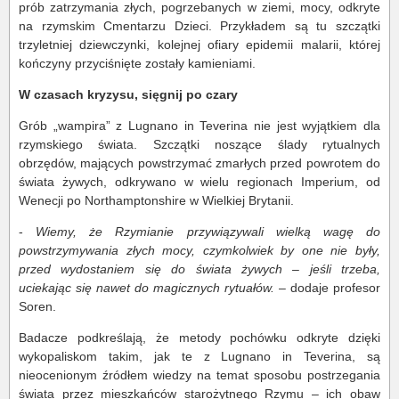
prób zatrzymania złych, pogrzebanych w ziemi, mocy, odkryte
na rzymskim Cmentarzu Dzieci. Przykładem są tu szczątki
trzyletniej dziewczynki, kolejnej ofiary epidemii malarii, której
kończyny przyciśnięte zostały kamieniami.
W czasach kryzysu, sięgnij po czary
Grób „wampira” z Lugnano in Teverina nie jest wyjątkiem dla
rzymskiego świata. Szczątki noszące ślady rytualnych
obrzędów, mających powstrzymać zmarłych przed powrotem do
świata żywych, odkrywano w wielu regionach Imperium, od
Wenecji po Northamptonshire w Wielkiej Brytanii.
-
Wiemy, że Rzymianie przywiązywali wielką wagę do
powstrzymywania złych mocy, czymkolwiek by one nie były,
przed wydostaniem się do świata żywych – jeśli trzeba,
uciekając się nawet do magicznych rytuałów.
– dodaje profesor
Soren.
Badacze podkreślają, że metody pochówku odkryte dzięki
wykopaliskom takim, jak te z Lugnano in Teverina, są
nieocenionym źródłem wiedzy na temat sposobu postrzegania
świata przez mieszkańców starożytnego Rzymu – ich obaw