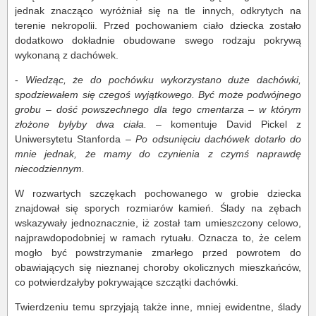
jednak znacząco wyróżniał się na tle innych, odkrytych na
terenie nekropolii. Przed pochowaniem ciało dziecka zostało
dodatkowo dokładnie obudowane swego rodzaju pokrywą
wykonaną z dachówek.
-
Wiedząc, że do pochówku wykorzystano duże dachówki,
spodziewałem się czegoś wyjątkowego. Być może podwójnego
grobu – dość powszechnego dla tego cmentarza – w którym
złożone byłyby dwa ciała.
– komentuje David Pickel z
Uniwersytetu Stanforda –
Po odsunięciu dachówek dotarło do
mnie jednak, że mamy do czynienia z czymś naprawdę
niecodziennym.
W rozwartych szczękach pochowanego w grobie dziecka
znajdował się sporych rozmiarów kamień. Ślady na zębach
wskazywały jednoznacznie, iż został tam umieszczony celowo,
najprawdopodobniej w ramach rytuału. Oznacza to, że celem
mogło być powstrzymanie zmarłego przed powrotem do
obawiających się nieznanej choroby okolicznych mieszkańców,
co potwierdzałyby pokrywające szczątki dachówki.
Twierdzeniu temu sprzyjają także inne, mniej ewidentne, ślady