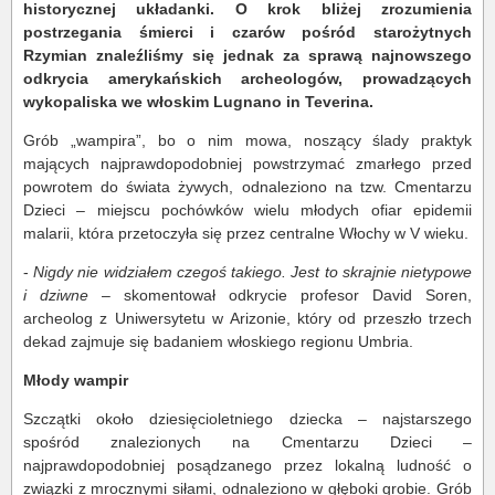
historycznej układanki. O krok bliżej zrozumienia
postrzegania śmierci i czarów pośród starożytnych
Rzymian znaleźliśmy się jednak za sprawą najnowszego
odkrycia amerykańskich archeologów, prowadzących
wykopaliska we włoskim
Lugnano in Teverina.
Grób „wampira”, bo o nim mowa, noszący ślady praktyk
mających najprawdopodobniej powstrzymać zmarłego przed
powrotem do świata żywych, odnaleziono na tzw. Cmentarzu
Dzieci – miejscu pochówków wielu młodych ofiar epidemii
malarii, która przetoczyła się przez centralne Włochy w V wieku.
-
Nigdy nie widziałem czegoś takiego. Jest to skrajnie nietypowe
i dziwne
– skomentował odkrycie profesor David Soren,
archeolog z Uniwersytetu w Arizonie, który od przeszło trzech
dekad zajmuje się badaniem włoskiego regionu Umbria.
Młody wampir
Szczątki około dziesięcioletniego dziecka – najstarszego
spośród znalezionych na Cmentarzu Dzieci –
najprawdopodobniej posądzanego przez lokalną ludność o
związki z mrocznymi siłami, odnaleziono w głęboki grobie. Grób