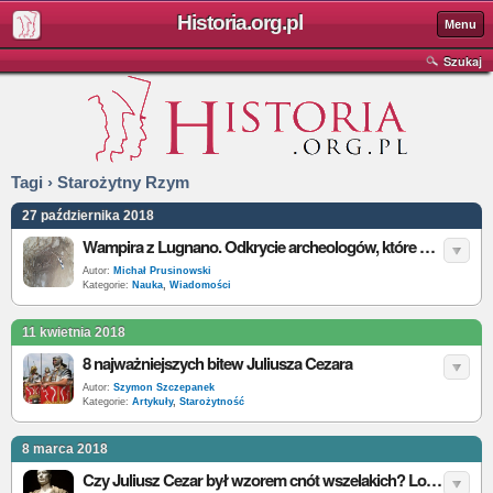
Historia.org.pl
Menu
Szukaj
Tagi › Starożytny Rzym
27 października 2018
Wampira z Lugnano. Odkrycie archeologów, które pomoże zrozumieć starożytnych Rzymian.
Autor:
Michał Prusinowski
Kategorie:
Nauka
,
Wiadomości
11 kwietnia 2018
8 najważniejszych bitew Juliusza Cezara
Autor:
Szymon Szczepanek
Kategorie:
Artykuły
,
Starożytność
8 marca 2018
Czy Juliusz Cezar był wzorem cnót wszelakich? Losy Cezara do zawarcia triumwiratu