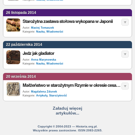
26 listopada 2014
Starożytna zastawa stołowa wykopana w Japonii
Autor:
Maciej Tomaszek
Kategorie:
Nauka
,
Wiadomości
22 października 2014
Jedz jak gladiator
Autor:
Anna Marynowska
Kategorie:
Nauka
,
Wiadomości
20 września 2014
Małżeństwo w starożytnym Rzymie w okresie cesarstwa
Autor:
Magdalena Zdunek
Kategorie:
Artykuły
,
Starożytność
Załaduj więcej
artykułów...
Copyright © 2004-2023 — Historia.org.pl.
Wszystkie prawa zastrzeżone. ISSN 2083-2265.