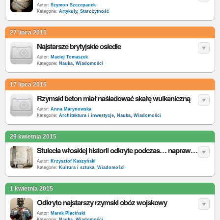
Autor:
Szymon Szczepanek
Kategorie:
Artykuły
,
Starożytność
27 lipca 2015
Najstarsze brytyjskie osiedle
Autor:
Maciej Tomaszek
Kategorie:
Nauka
,
Wiadomości
17 lipca 2015
Rzymski beton miał naśladować skałę wulkaniczną
Autor:
Anna Marynowska
Kategorie:
Architektura i inwestycje
,
Nauka
,
Wiadomości
29 kwietnia 2015
Stulecia włoskiej historii odkryte podczas… naprawy toalety
Autor:
Krzysztof Kaszyński
Kategorie:
Kultura i sztuka
,
Wiadomości
1 kwietnia 2015
Odkryto najstarszy rzymski obóz wojskowy
Autor:
Marek Placiński
Kategorie:
Nauka
,
Wiadomości