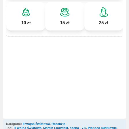
10 zł
15 zł
25 zł
Kategorie:
II wojna światowa
,
Recenzje
Tagi:
II wojna światowa
,
Marcin Ludwicki
,
ocena - 7.5
,
Płonące pustkowie
,