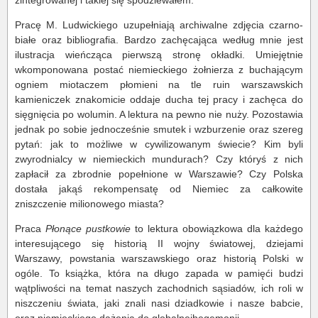
Pracę M. Ludwickiego uzupełniają archiwalne zdjęcia czarno-
białe oraz bibliografia. Bardzo zachęcająca według mnie jest
ilustracja wieńcząca pierwszą stronę okładki. Umiejętnie
wkomponowana postać niemieckiego żołnierza z buchającym
ogniem miotaczem płomieni na tle ruin warszawskich
kamieniczek znakomicie oddaje ducha tej pracy i zachęca do
sięgnięcia po wolumin. A lektura na pewno nie nuży. Pozostawia
jednak po sobie jednocześnie smutek i wzburzenie oraz szereg
pytań: jak to możliwe w cywilizowanym świecie? Kim byli
zwyrodnialcy w niemieckich mundurach? Czy któryś z nich
zapłacił za zbrodnie popełnione w Warszawie? Czy Polska
dostała jakąś rekompensatę od Niemiec za całkowite
zniszczenie milionowego miasta?
Praca
Płonące pustkowie
to lektura obowiązkowa dla każdego
interesującego się historią II wojny światowej, dziejami
Warszawy, powstania warszawskiego oraz historią Polski w
ogóle. To książka, która na długo zapada w pamięći budzi
wątpliwości na temat naszych zachodnich sąsiadów, ich roli w
niszczeniu świata, jaki znali nasi dziadkowie i nasze babcie,
oraz niemieckiego dążenia do globalnejhegemonii.