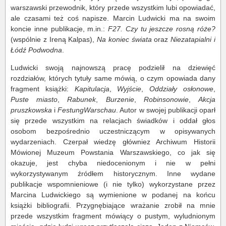
warszawski przewodnik, który przede wszystkim lubi opowiadać,
ale czasami też coś napisze. Marcin Ludwicki ma na swoim
koncie inne publikacje, m.in.:
F27. Czy tu jeszcze rosną róże?
(wspólnie z Ireną Kalpas),
Na koniec świata
oraz
Niezatapialni i
Łódź Podwodna
.
Ludwicki swoją najnowszą pracę podzielił na dziewięć
rozdziałów, których tytuły same mówią, o czym opowiada dany
fragment książki:
Kapitulacja
,
Wyjście
,
Oddziały osłonowe
,
Puste miasto
,
Rabunek
,
Burzenie
,
Robinsonowie
,
Akcja
pruszkowska
i
FestungWarschau
. Autor w swojej publikacji oparł
się przede wszystkim na relacjach świadków i oddał głos
osobom bezpośrednio uczestniczącym w opisywanych
wydarzeniach. Czerpał wiedzę główniez Archiwum Historii
Mówionej Muzeum Powstania Warszawskiego, co jak się
okazuje, jest chyba niedocenionym i nie w pełni
wykorzystywanym źródłem historycznym. Inne wydane
publikacje wspomnieniowe (i nie tylko) wykorzystane przez
Marcina Ludwickiego są wymienione w podanej na końcu
książki bibliografii. Przygnębiające wrażanie zrobił na mnie
przede wszystkim fragment mówiący o pustym, wyludnionym