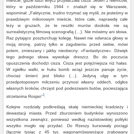
mieście, gdzie ludzi wręcz przytłaczała cisza. Jeden z Niemców,
który w październiku 1944 r. znalazł się w Warszawie,
wspominał: „Faktycznie, trudno trzymać się myśli, że jesteśmy w
prawdziwym milionowym mieście, które całe, naprawdę całe
leży w gruzach, że te resztki murów dookoła nie są
surrealistyczną filmową scenografią (…). Nie mówimy ani słowa.
Raz pytająco poszturchuję kolegę. Nawet nie odwraca głowy w
moją stronę, patrzy tylko w zagubieniu przed siebie, mówi
potem, zmieszany i jakby nieobecny: »Fantastyczne«. Dźwięk
tego jednego słowa wywołuje dreszcz. Bo do poczucia
opuszczenia dochodzi cisza. Cisza jest potężniejsza niż hałas.
W zgiełku walki, w huku bomb wciąż jeszcze panuje życie,
chociaż śmierć jest blisko (…). Jedyną ulgę w tym
przedpotopowym milczeniu przynosi własny oddech, odgłos
własnych kroków, chrzęst pod podeszwami butów, pocieszająca
1
strzelanina Rosjan”
.
Kolejne rozdziały podkreślają skalę niemieckiej kradzieży i
dewastacji miasta. Przed zburzeniem budynków wynoszono
wszystkona zewnątrz, ponieważ według nazistowskiej polityki
wszytko mogło się przydać. Do Rzeszy kursowały pociągi
(łącznie tysiąc z 45 tys. wagonami)wywożące zrabowany