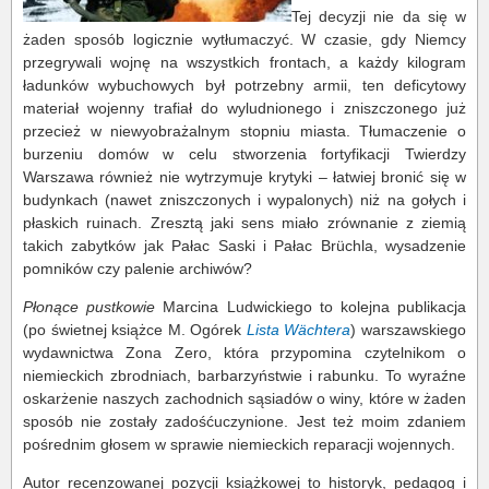
Tej decyzji nie da się w
żaden sposób logicznie wytłumaczyć. W czasie, gdy Niemcy
przegrywali wojnę na wszystkich frontach, a każdy kilogram
ładunków wybuchowych był potrzebny armii, ten deficytowy
materiał wojenny trafiał do wyludnionego i zniszczonego już
przecież w niewyobrażalnym stopniu miasta. Tłumaczenie o
burzeniu domów w celu stworzenia fortyfikacji Twierdzy
Warszawa również nie wytrzymuje krytyki – łatwiej bronić się w
budynkach (nawet zniszczonych i wypalonych) niż na gołych i
płaskich ruinach. Zresztą jaki sens miało zrównanie z ziemią
takich zabytków jak Pałac Saski i Pałac Brüchla, wysadzenie
pomników czy palenie archiwów?
Płonące pustkowie
Marcina Ludwickiego to kolejna publikacja
(po świetnej książce M. Ogórek
Lista Wächtera
) warszawskiego
wydawnictwa Zona Zero, która przypomina czytelnikom o
niemieckich zbrodniach, barbarzyństwie i rabunku. To wyraźne
oskarżenie naszych zachodnich sąsiadów o winy, które w żaden
sposób nie zostały zadośćuczynione. Jest też moim zdaniem
pośrednim głosem w sprawie niemieckich reparacji wojennych.
Autor recenzowanej pozycji książkowej to historyk, pedagog i