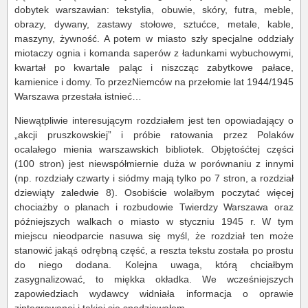
dobytek warszawian: tekstylia, obuwie, skóry, futra, meble,
obrazy, dywany, zastawy stołowe, sztućce, metale, kable,
maszyny, żywność. A potem w miasto szły specjalne oddziały
miotaczy ognia i komanda saperów z ładunkami wybuchowymi,
kwartał po kwartale paląc i niszcząc zabytkowe pałace,
kamienice i domy. To przezNiemców na przełomie lat 1944/1945
Warszawa przestała istnieć…
Niewątpliwie interesującym rozdziałem jest ten opowiadający o
„akcji pruszkowskiej” i próbie ratowania przez Polaków
ocalałego mienia warszawskich bibliotek. Objętośćtej części
(100 stron) jest niewspółmiernie duża w porównaniu z innymi
(np. rozdziały czwarty i siódmy mają tylko po 7 stron, a rozdział
dziewiąty zaledwie 8). Osobiście wolałbym poczytać więcej
chociażby o planach i rozbudowie Twierdzy Warszawa oraz
późniejszych walkach o miasto w styczniu 1945 r. W tym
miejscu nieodparcie nasuwa się myśl, że rozdział ten może
stanowić jakąś odrębną część, a reszta tekstu została po prostu
do niego dodana. Kolejna uwaga, którą chciałbym
zasygnalizować, to miękka okładka. We wcześniejszych
zapowiedziach wydawcy widniała informacja o oprawie
zintegrowanej i takiej się spodziewałem.