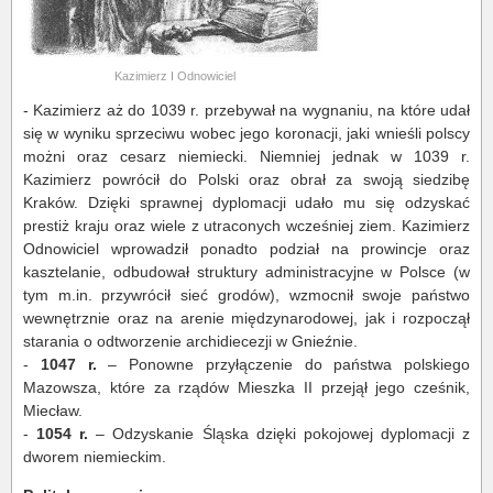
Kazimierz I Odnowiciel
- Kazimierz aż do 1039 r. przebywał na wygnaniu, na które udał
się w wyniku sprzeciwu wobec jego koronacji, jaki wnieśli polscy
możni oraz cesarz niemiecki. Niemniej jednak w 1039 r.
Kazimierz powrócił do Polski oraz obrał za swoją siedzibę
Kraków. Dzięki sprawnej dyplomacji udało mu się odzyskać
prestiż kraju oraz wiele z utraconych wcześniej ziem. Kazimierz
Odnowiciel wprowadził ponadto podział na prowincje oraz
kasztelanie, odbudował struktury administracyjne w Polsce (w
tym m.in. przywrócił sieć grodów), wzmocnił swoje państwo
wewnętrznie oraz na arenie międzynarodowej, jak i rozpoczął
starania o odtworzenie archidiecezji w Gnieźnie.
-
1047 r.
– Ponowne przyłączenie do państwa polskiego
Mazowsza, które za rządów Mieszka II przejął jego cześnik,
Miecław.
-
1054 r.
– Odzyskanie Śląska dzięki pokojowej dyplomacji z
dworem niemieckim.