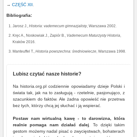
→
CZĘŚĆ XII
.
Bibliografia:
Jarosz J.,
Historia: vademecum gimnazjalisty
, Warszawa 2002.
Kręc A., Noskowiak J., Zapiór B.,
Vademecum Maturzysty Historia
,
Kraków 2016.
Manteuffel T.,
Historia powszechna: średniowiecze
, Warszawa 1998.
Lubisz czytać nasze historie?
Na historia.org.pl codziennie opowiadamy dzieje Polski i
świata tak, jak na to zasługują - rzetelnie, pasjonująco, z
szacunkiem do faktów. Ale żadna opowieść nie przetrwa
bez tych, którzy chcą jej słuchać i ją wspierać.
Postaw nam wirtualną kawę - to darowizna, która
realnie pomaga nam działać dalej
. To dzięki takim
gestom możemy nadal pisać o zwycięstwach, bohaterach