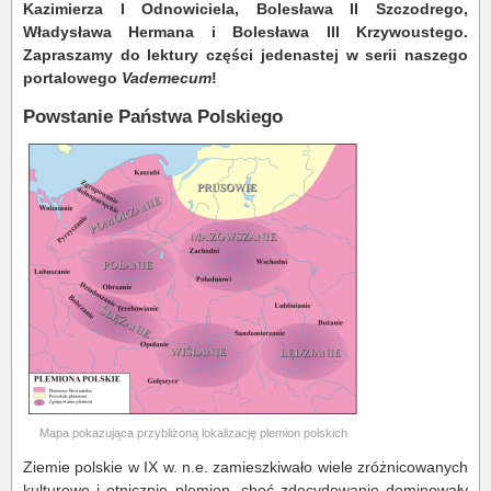
Kazimierza I Odnowiciela, Bolesława II Szczodrego,
Władysława Hermana i Bolesława III Krzywoustego.
Zapraszamy do lektury części jedenastej w serii naszego
portalowego
Vademecum
!
Powstanie Państwa Polskiego
Mapa pokazująca przybliżoną lokalizację plemion polskich
Ziemie polskie w IX w. n.e. zamieszkiwało wiele zróżnicowanych
kulturowo i etnicznie plemion, choć zdecydowanie dominowały