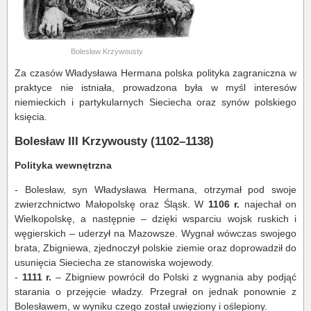
Bolesław Krzywousty
Za czasów Władysława Hermana polska polityka zagraniczna w
praktyce nie istniała, prowadzona była w myśl interesów
niemieckich i partykularnych Sieciecha oraz synów polskiego
księcia.
Bolesław III Krzywousty (1102–1138)
Polityka wewnętrzna
- Bolesław, syn Władysława Hermana, otrzymał pod swoje
zwierzchnictwo Małopolskę oraz Śląsk. W
1106 r.
najechał on
Wielkopolskę, a następnie – dzięki wsparciu wojsk ruskich i
węgierskich – uderzył na Mazowsze. Wygnał wówczas swojego
brata, Zbigniewa, zjednoczył polskie ziemie oraz doprowadził do
usunięcia Sieciecha ze stanowiska wojewody.
-
1111 r.
– Zbigniew powrócił do Polski z wygnania aby podjąć
starania o przejęcie władzy. Przegrał on jednak ponownie z
Bolesławem, w wyniku czego został uwięziony i oślepiony.