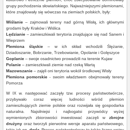
grupy pochodzenia słowiańskiego. Najważniejszymi plemionami,
które znajdowały się wówczas na ziemiach polskich, były:
Wiślanie
– zajmowali tereny nad górną Wisłą, ich głównymi
grodami były Kraków i Wiślica
Lędzianie
– zamieszkiwali terytoria znajdujące się nad Sanem i
Wieprzem
Plemiona śląskie
– w ich skład wchodzili Ślężanie,
Dziadoszanie, Bobrzanie, Trzebowianie, Opolanie i Golęszyce
Goplanie
– swoje osadnictwo prowadzili na terenie Kujaw
Polanie
– zamieszkiwali ziemie nad rzeką Wartą
Mazowszanie
– zajęli oni terytoria wokół środkowej Wisły
Plemiona pomorskie
- swoim władztwem obejmowały tereny
Pomorza
W IX w. następować zaczęły tzw. procesy państwotwórcze,
przybywało coraz więcej ludności wśród plemion
zamieszkujących ziemie polskie oraz rozwijała się gospodarka
naturalna. Najsilniejsi i najbogatsi przywódcy wyżej
wymienionych zbiorowości inwestować zaczęli w
zbrojne
drużyny
oraz tworzyli pierwotne wersje aparatu państwowego,
takie jak np.
dwór
. Proces państwotwórczy to także liczne wojny