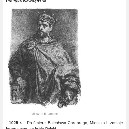
Polityka wewnętrzna
Mieszko II Lambert
-
1025 r.
– Po śmierci Bolesława Chrobrego, Mieszko II zostaje
koronowany na króla Polski.