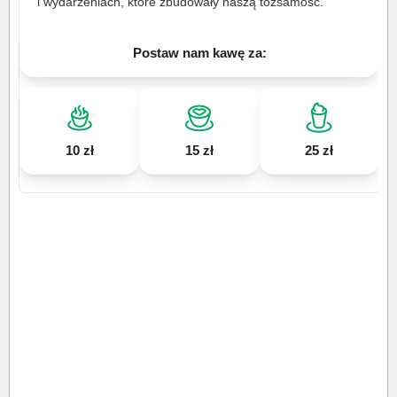
i wydarzeniach, które zbudowały naszą tożsamość.
Postaw nam kawę za:
10 zł
15 zł
25 zł