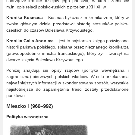
sporządził kronikę dziejów jego państwa, w której zamieścił
m.in. opis relacji polsko-ruskich z przełomu XI i XII w.
Kronika Kosmasa
– Kosmas był czeskim kronikarzem, który w
swoim głównym dziele przedstawił historię stosunków polsko-
czeskich do czasów Bolesława Krzywoustego.
Kronika Galla Anonima
– jest to najstarsza księga poświęcona
historii państwa polskiego, spisana przez nieznanego kronikarza
(prawdopodobnie mnicha francuskiego), który żył i tworzył na
dworze księcia Bolesława Krzywoustego.
Poniżej znajdują się opisy rządów (polityka wewnętrzna i
zagraniczna) pierwszych polskich władców. W celu przekazania
najważniejszych informacji w skondensowany sposób, wszystkie
najistotniejsze do zapamiętania treści zostały przedstawione
punktowo.
Mieszko I (960–992)
Polityka wewnętrzna