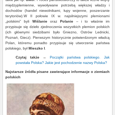
międzyplemienne, wywoływane potrzebą większej władzy i
dochodów (handel niewolnikami, łupy wojenne, poszerzanie
terytoriów).W II połowie IX w. najsilniejszymi plemionami
„polskimi” byli
Wiślanie
oraz
Polanie
– i to właśnie im
przypisuje się dzieło zjednoczenia wszystkich plemion polskich
(ich głównymi siedzibami było Gniezno, Ostrów Lednicki,
Poznań, Giecz). Pierwszym historycznie potwierdzonym władcą
Polan, któremu ponadto przypisuje się utworzenie państwa
polskiego, był
Mieszko I
.
Czytaj także
→
Początki państwa polskiego. Jak
powstała Polska? Jakie jest pochodzenie nazwy Polska?
Najstarsze źródła pisane zawierające informacje o ziemiach
polskich