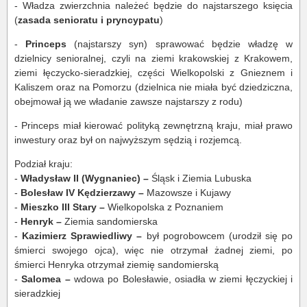
- Władza zwierzchnia należeć będzie do najstarszego księcia
(
zasada senioratu i pryncypatu
)
-
Princeps
(najstarszy syn) sprawować będzie władzę w
dzielnicy senioralnej, czyli na ziemi krakowskiej z Krakowem,
ziemi łęczycko-sieradzkiej, części Wielkopolski z Gnieznem i
Kaliszem oraz na Pomorzu (dzielnica nie miała być dziedziczna,
obejmował ją we władanie zawsze najstarszy z rodu)
- Princeps miał kierować polityką zewnętrzną kraju, miał prawo
inwestury oraz był on najwyższym sędzią i rozjemcą.
Podział kraju:
-
Władysław II (Wygnaniec) –
Śląsk i Ziemia Lubuska
-
Bolesław IV Kędzierzawy –
Mazowsze i Kujawy
-
Mieszko III Stary –
Wielkopolska z Poznaniem
-
Henryk –
Ziemia sandomierska
-
Kazimierz Sprawiedliwy –
był pogrobowcem (urodził się po
śmierci swojego ojca), więc nie otrzymał żadnej ziemi, po
śmierci Henryka otrzymał ziemię sandomierską
-
Salomea –
wdowa po Bolesławie, osiadła w ziemi łęczyckiej i
sieradzkiej