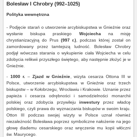
Bolesław I Chrobry (992–1025)
Polityka wewnętrzna
- Podjęcie starań o utworzenie arcybiskupstwa w Gnieźnie oraz
wysłanie biskupa praskiego
Wojciecha
na misję
chrystianizacyjną do Prus
(997 r.)
, podczas której został on
zamordowany przez tamtejszą ludność. Bolesław Chrobry
podjął wówczas starania o wykupienie ciała Wojciecha w celu
zdobycia relikwii przyszłego świętego, aby następnie złożyć je w
Gnieźnie.
-
1000 r.
–
Zjazd w Gnieźnie
, wizyta cesarza Ottona III w
Polsce, utworzenie arcybiskupstwa w Gnieźnie oraz trzech
biskupstw – w Kołobrzegu, Wrocławiu i Krakowie. Uznanie przez
papieża i cesarza odrębności i samodzielności monarchii
polskiej oraz zdobycia przywileju
inwestury
przez władcę
polskiego, czyli prawa do wyznaczania biskupów w swoim kraju.
Otton III podczas swojej wizyty w Polsce uznał również
niezależność Bolesława poprzez symboliczne nałożenie na jego
głowę diademu cesarskiego oraz wręczenie mu kopii włóczni
św. Maurycego.