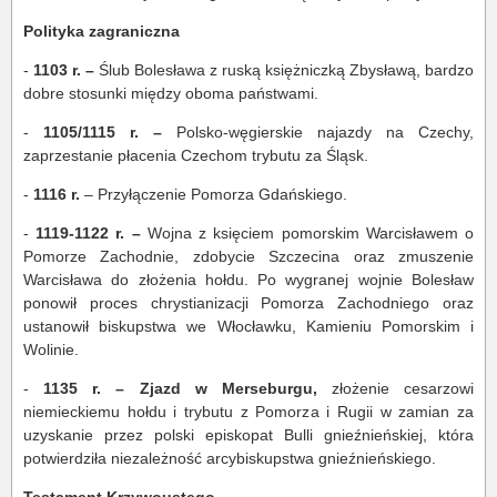
Polityka zagraniczna
-
1103 r. –
Ślub Bolesława z ruską księżniczką Zbysławą, bardzo
dobre stosunki między oboma państwami.
-
1105/1115 r. –
Polsko-węgierskie najazdy na Czechy,
zaprzestanie płacenia Czechom trybutu za Śląsk.
-
1116 r.
– Przyłączenie Pomorza Gdańskiego.
-
1119-1122 r. –
Wojna z księciem pomorskim Warcisławem o
Pomorze Zachodnie, zdobycie Szczecina oraz zmuszenie
Warcisława do złożenia hołdu. Po wygranej wojnie Bolesław
ponowił proces chrystianizacji Pomorza Zachodniego oraz
ustanowił biskupstwa we Włocławku, Kamieniu Pomorskim i
Wolinie.
-
1135 r. – Zjazd w Merseburgu,
złożenie cesarzowi
niemieckiemu hołdu i trybutu z Pomorza i Rugii w zamian za
uzyskanie przez polski episkopat Bulli gnieźnieńskiej, która
potwierdziła niezależność arcybiskupstwa gnieźnieńskiego.