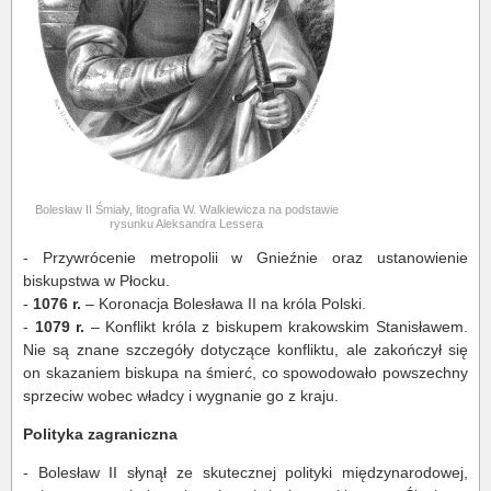
Bolesław II Śmiały, litografia W. Walkiewicza na podstawie
rysunku Aleksandra Lessera
- Przywrócenie metropolii w Gnieźnie oraz ustanowienie
biskupstwa w Płocku.
-
1076 r.
– Koronacja Bolesława II na króla Polski.
-
1079 r.
– Konflikt króla z biskupem krakowskim Stanisławem.
Nie są znane szczegóły dotyczące konfliktu, ale zakończył się
on skazaniem biskupa na śmierć, co spowodowało powszechny
sprzeciw wobec władcy i wygnanie go z kraju.
Polityka zagraniczna
- Bolesław II słynął ze skutecznej polityki międzynarodowej,