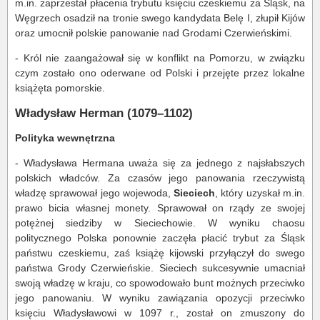
m.in. zaprzestał płacenia trybutu księciu czeskiemu za Śląsk, na
Węgrzech osadził na tronie swego kandydata Belę I, złupił Kijów
oraz umocnił polskie panowanie nad Grodami Czerwieńskimi.
- Król nie zaangażował się w konflikt na Pomorzu, w związku
czym zostało ono oderwane od Polski i przejęte przez lokalne
książęta pomorskie.
Władysław Herman (1079–1102)
Polityka wewnętrzna
- Władysława Hermana uważa się za jednego z najsłabszych
polskich władców. Za czasów jego panowania rzeczywistą
władzę sprawował jego wojewoda,
Sieciech
, który uzyskał m.in.
prawo bicia własnej monety. Sprawował on rządy ze swojej
potężnej siedziby w Sieciechowie. W wyniku chaosu
politycznego Polska ponownie zaczęła płacić trybut za Śląsk
państwu czeskiemu, zaś książę kijowski przyłączył do swego
państwa Grody Czerwieńskie. Sieciech sukcesywnie umacniał
swoją władzę w kraju, co spowodowało bunt możnych przeciwko
jego panowaniu. W wyniku zawiązania opozycji przeciwko
księciu Władysławowi w 1097 r., został on zmuszony do