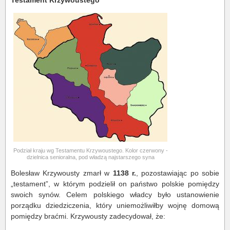
Testament Krzywoustego
Podział kraju wg Testamentu Krzywoustego. Kolor czerwony -
dzielnica senioralna, pod władzą najstarszego syna
Bolesław Krzywousty zmarł w
1138 r.
, pozostawiając po sobie
„testament”, w którym podzielił on państwo polskie pomiędzy
swoich synów. Celem polskiego władcy było ustanowienie
porządku dziedziczenia, który uniemożliwiłby wojnę domową
pomiędzy braćmi. Krzywousty zadecydował, że: