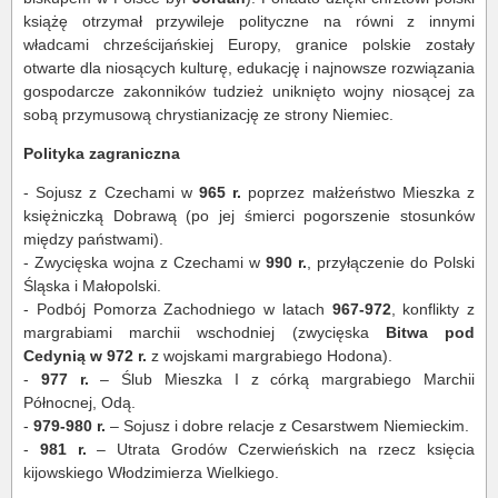
książę otrzymał przywileje polityczne na równi z innymi
władcami chrześcijańskiej Europy, granice polskie zostały
otwarte dla niosących kulturę, edukację i najnowsze rozwiązania
gospodarcze zakonników tudzież uniknięto wojny niosącej za
sobą przymusową chrystianizację ze strony Niemiec.
Polityka zagraniczna
- Sojusz z Czechami w
965 r.
poprzez małżeństwo Mieszka z
księżniczką Dobrawą (po jej śmierci pogorszenie stosunków
między państwami).
- Zwycięska wojna z Czechami w
990 r.
, przyłączenie do Polski
Śląska i Małopolski.
- Podbój Pomorza Zachodniego w latach
967-972
, konflikty z
margrabiami marchii wschodniej (zwycięska
Bitwa pod
Cedynią w 972 r.
z wojskami margrabiego Hodona).
-
977 r.
– Ślub Mieszka I z córką margrabiego Marchii
Północnej, Odą.
-
979-980 r.
– Sojusz i dobre relacje z Cesarstwem Niemieckim.
-
981 r.
– Utrata Grodów Czerwieńskich na rzecz księcia
kijowskiego Włodzimierza Wielkiego.