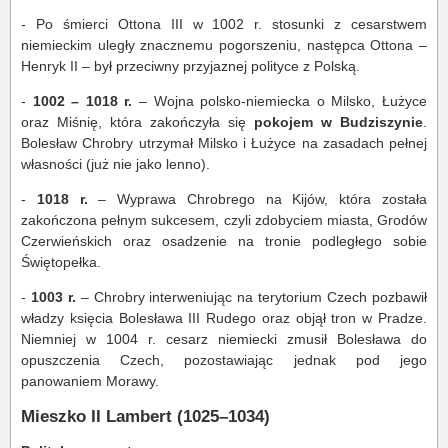
- Po śmierci Ottona III w 1002 r. stosunki z cesarstwem
niemieckim uległy znacznemu pogorszeniu, następca Ottona –
Henryk II – był przeciwny przyjaznej polityce z Polską.
-
1002 – 1018 r.
– Wojna polsko-niemiecka o Milsko, Łużyce
oraz Miśnię, która zakończyła się
pokojem w Budziszynie
.
Bolesław Chrobry utrzymał Milsko i Łużyce na zasadach pełnej
własności (już nie jako lenno).
-
1018 r.
– Wyprawa Chrobrego na Kijów, która została
zakończona pełnym sukcesem, czyli zdobyciem miasta, Grodów
Czerwieńskich oraz osadzenie na tronie podległego sobie
Świętopełka.
-
1003 r.
– Chrobry interweniując na terytorium Czech pozbawił
władzy księcia Bolesława III Rudego oraz objął tron w Pradze.
Niemniej w 1004 r. cesarz niemiecki zmusił Bolesława do
opuszczenia Czech, pozostawiając jednak pod jego
panowaniem Morawy.
Mieszko II Lambert (1025–1034)