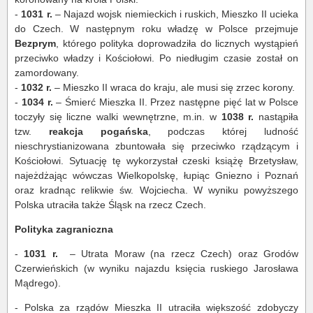
-
1031 r.
– Najazd wojsk niemieckich i ruskich, Mieszko II ucieka
do Czech. W następnym roku władzę w Polsce przejmuje
Bezprym
, którego polityka doprowadziła do licznych wystąpień
przeciwko władzy i Kościołowi. Po niedługim czasie został on
zamordowany.
-
1032 r.
– Mieszko II wraca do kraju, ale musi się zrzec korony.
-
1034 r.
– Śmierć Mieszka II. Przez następne pięć lat w Polsce
toczyły się liczne walki wewnętrzne, m.in. w
1038 r.
nastąpiła
tzw.
reakcja pogańska
, podczas której ludność
nieschrystianizowana zbuntowała się przeciwko rządzącym i
Kościołowi. Sytuację tę wykorzystał czeski książę Brzetysław,
najeżdżając wówczas Wielkopolskę, łupiąc Gniezno i Poznań
oraz kradnąc relikwie św. Wojciecha. W wyniku powyższego
Polska utraciła także Śląsk na rzecz Czech.
Polityka zagraniczna
-
1031 r.
– Utrata Moraw (na rzecz Czech) oraz Grodów
Czerwieńskich (w wyniku najazdu księcia ruskiego Jarosława
Mądrego).
- Polska za rządów Mieszka II utraciła większość zdobyczy