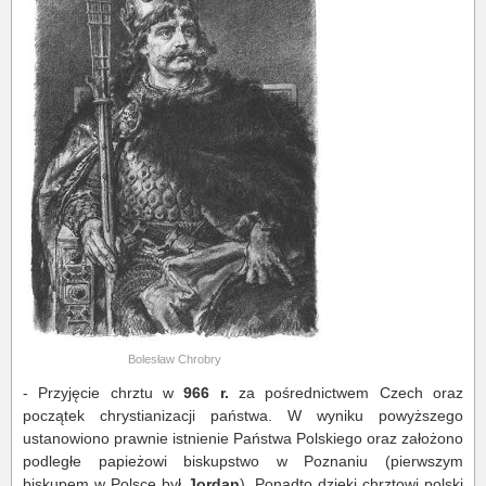
Bolesław Chrobry
- Przyjęcie chrztu w
966 r.
za pośrednictwem Czech oraz
początek chrystianizacji państwa. W wyniku powyższego
ustanowiono prawnie istnienie Państwa Polskiego oraz założono
podległe papieżowi biskupstwo w Poznaniu (pierwszym
biskupem w Polsce był
Jordan
). Ponadto dzięki chrztowi polski