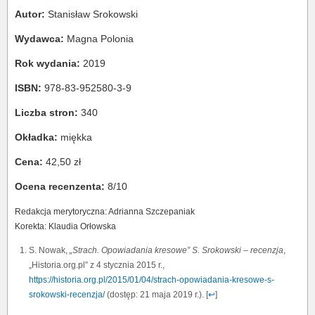
Autor:
Stanisław Srokowski
Wydawca:
Magna Polonia
Rok wydania:
2019
ISBN:
978-83-952580-3-9
Liczba stron:
340
Okładka:
miękka
Cena:
42,50 zł
Ocena recenzenta:
8/10
Redakcja merytoryczna: Adrianna Szczepaniak
Korekta: Klaudia Orłowska
S. Nowak,
„Strach. Opowiadania kresowe” S. Srokowski – recenzja
,
„Historia.org.pl” z 4 stycznia 2015 r.,
https://historia.org.pl/2015/01/04/strach-opowiadania-kresowe-s-
srokowski-recenzja/
(dostęp: 21 maja 2019 r.). [
↩
]