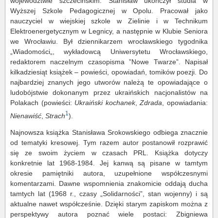
województwie szczecińskim. Stanisław ukończył studia w
Wyższej Szkole Pedagogicznej w Opolu. Pracował jako
nauczyciel w wiejskiej szkole w Zielinie i w Technikum
Elektroenergetycznym w Legnicy, a następnie w Klubie Seniora
we Wrocławiu. Był dziennikarzem wrocławskiego tygodnika
„Wiadomości„, wykładowcą Uniwersytetu Wrocławskiego,
redaktorem naczelnym czasopisma ”Nowe Twarze”. Napisał
kilkadziesiąt książek – powieści, opowiadań, tomików poezji. Do
najbardziej znanych jego utworów należą te opowiadające o
ludobójstwie dokonanym przez ukraińskich nacjonalistów na
Polakach (powieści:
Ukraiński kochanek
,
Zdrada
, opowiadania:
1
Nienawiść
,
Strach
).
Najnowsza książka Stanisława Srokowskiego odbiega znacznie
od tematyki kresowej. Tym razem autor postanowił rozprawić
się ze swoim życiem w czasach PRL. Książka dotyczy
konkretnie lat 1968-1984. Jej kanwą są pisane w tamtym
okresie pamiętniki autora, uzupełnione współczesnymi
komentarzami. Dawne wspomnienia znakomicie oddają ducha
tamtych lat (1968 r., czasy „Solidarności”, stan wojenny) i są
aktualne nawet współcześnie. Dzięki starym zapiskom można z
perspektywy autora poznać wiele postaci: Zbigniewa