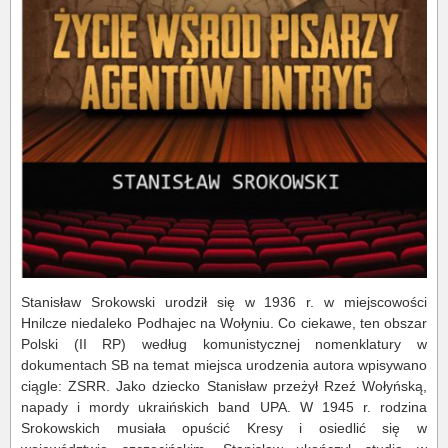
Stanisław Srokowski urodził się w 1936 r. w miejscowości
Hnilcze niedaleko Podhajec na Wołyniu. Co ciekawe, ten obszar
Polski (II RP) według komunistycznej nomenklatury w
dokumentach SB na temat miejsca urodzenia autora wpisywano
ciągle: ZSRR. Jako dziecko Stanisław przeżył Rzeź Wołyńską,
napady i mordy ukraińskich band UPA. W 1945 r. rodzina
Srokowskich musiała opuścić Kresy i osiedlić się w