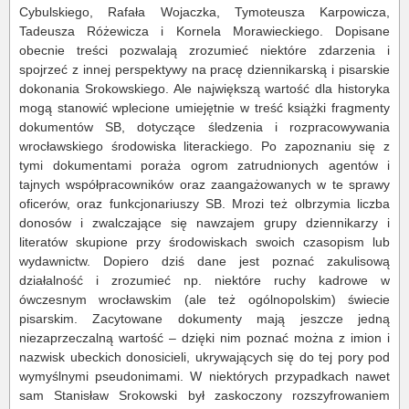
Cybulskiego, Rafała Wojaczka, Tymoteusza Karpowicza,
Tadeusza Różewicza i Kornela Morawieckiego. Dopisane
obecnie treści pozwalają zrozumieć niektóre zdarzenia i
spojrzeć z innej perspektywy na pracę dziennikarską i pisarskie
dokonania Srokowskiego. Ale największą wartość dla historyka
mogą stanowić wplecione umiejętnie w treść książki fragmenty
dokumentów SB, dotyczące śledzenia i rozpracowywania
wrocławskiego środowiska literackiego. Po zapoznaniu się z
tymi dokumentami poraża ogrom zatrudnionych agentów i
tajnych współpracowników oraz zaangażowanych w te sprawy
oficerów, oraz funkcjonariuszy SB. Mrozi też olbrzymia liczba
donosów i zwalczające się nawzajem grupy dziennikarzy i
literatów skupione przy środowiskach swoich czasopism lub
wydawnictw. Dopiero dziś dane jest poznać zakulisową
działalność i zrozumieć np. niektóre ruchy kadrowe w
ówczesnym wrocławskim (ale też ogólnopolskim) świecie
pisarskim. Zacytowane dokumenty mają jeszcze jedną
niezaprzeczalną wartość – dzięki nim poznać można z imion i
nazwisk ubeckich donosicieli, ukrywających się do tej pory pod
wymyślnymi pseudonimami. W niektórych przypadkach nawet
sam Stanisław Srokowski był zaskoczony rozszyfrowaniem