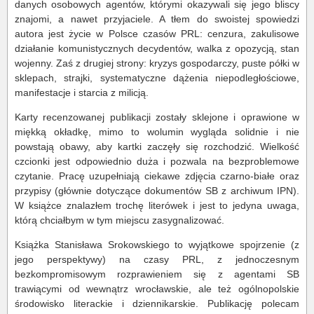
danych osobowych agentów, którymi okazywali się jego bliscy
znajomi, a nawet przyjaciele. A tłem do swoistej spowiedzi
autora jest życie w Polsce czasów PRL: cenzura, zakulisowe
działanie komunistycznych decydentów, walka z opozycją, stan
wojenny. Zaś z drugiej strony: kryzys gospodarczy, puste półki w
sklepach, strajki, systematyczne dążenia niepodległościowe,
manifestacje i starcia z milicją.
Karty recenzowanej publikacji zostały sklejone i oprawione w
miękką okładkę, mimo to wolumin wygląda solidnie i nie
powstają obawy, aby kartki zaczęły się rozchodzić. Wielkość
czcionki jest odpowiednio duża i pozwala na bezproblemowe
czytanie. Pracę uzupełniają ciekawe zdjęcia czarno-białe oraz
przypisy (głównie dotyczące dokumentów SB z archiwum IPN).
W książce znalazłem trochę literówek i jest to jedyna uwaga,
którą chciałbym w tym miejscu zasygnalizować.
Książka Stanisława Srokowskiego to wyjątkowe spojrzenie (z
jego perspektywy) na czasy PRL, z jednoczesnym
bezkompromisowym rozprawieniem się z agentami SB
trawiącymi od wewnątrz wrocławskie, ale też ogólnopolskie
środowisko literackie i dziennikarskie. Publikację polecam