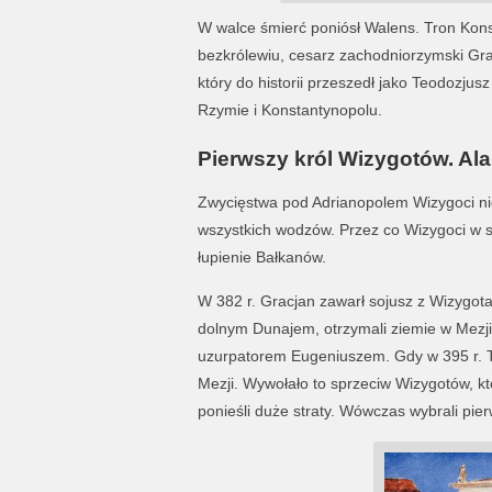
W walce śmierć poniósł Walens. Tron Kons
bezkrólewiu, cesarz zachodniorzymski Gr
który do historii przeszedł jako Teodozjusz
Rzymie i Konstantynopolu.
Pierwszy król Wizygotów. Ala
Zwycięstwa pod Adrianopolem Wizygoci nie w
wszystkich wodzów. Przez co Wizygoci w 
łupienie Bałkanów.
W 382 r. Gracjan zawarł sojusz z Wizygo
dolnym Dunajem, otrzymali ziemie w Mezji.
uzurpatorem Eugeniuszem. Gdy w 395 r. Te
Mezji. Wywołało to sprzeciw Wizygotów, któ
ponieśli duże straty. Wówczas wybrali pier