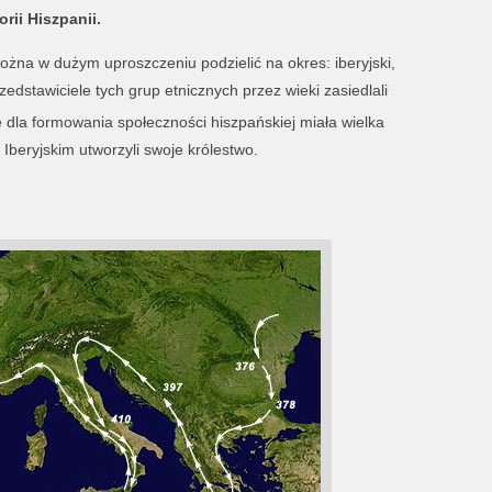
ii Hiszpanii.
można w dużym uproszczeniu podzielić na okres: iberyjski,
rzedstawiciele tych grup etnicznych przez wieki zasiedlali
e dla formowania społeczności hiszpańskiej miała wielka
beryjskim utworzyli swoje królestwo.