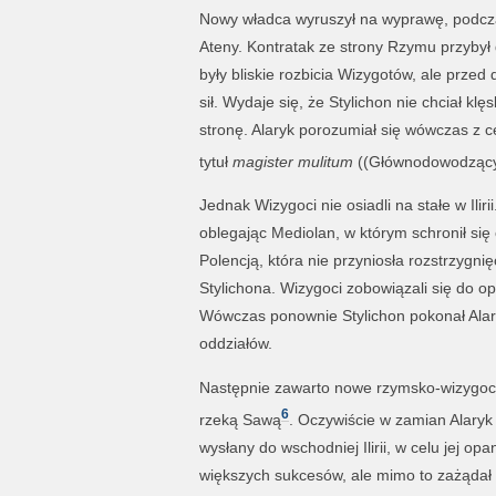
Nowy władca wyruszył na wyprawę, podczas
Ateny. Kontratak ze strony Rzymu przybył
były bliskie rozbicia Wizygotów, ale prze
sił. Wydaje się, że Stylichon nie chciał kl
stronę. Alaryk porozumiał się wówczas z
tytuł
magister mulitum
((Głównodowodzący r
Jednak Wizygoci nie osiadli na stałe w Ilirii
oblegając Mediolan, w którym schronił się
Polencją, która nie przyniosła rozstrzygni
Stylichona. Wizygoci zobowiązali się do opus
Wówczas ponownie Stylichon pokonał Alary
oddziałów.
Następnie zawarto nowe rzymsko-wizygock
6
rzeką Sawą
. Oczywiście w zamian Alaryk
wysłany do wschodniej Ilirii, w celu jej o
większych sukcesów, ale mimo to zażądał 