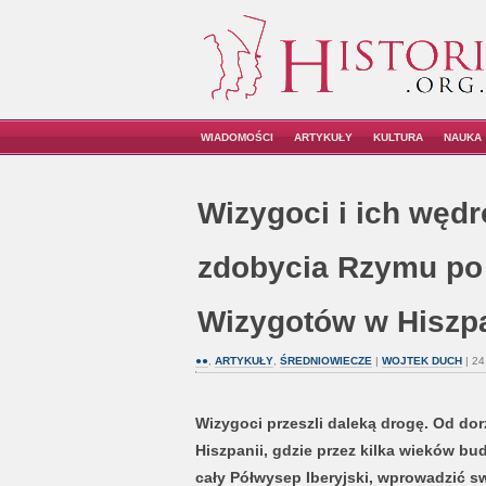
WIADOMOŚCI
ARTYKUŁY
KULTURA
NAUKA
Wizygoci i ich węd
zdobycia Rzymu po
Wizygotów w Hiszpa
●●
,
ARTYKUŁY
,
ŚREDNIOWIECZE
|
WOJTEK DUCH
| 24
Wizygoci przeszli daleką drogę. Od dorze
Hiszpanii, gdzie przez kilka wieków bu
cały Półwysep Iberyjski, wprowadzić sw