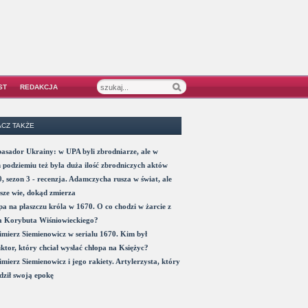
ST
REDAKCJA
CZ TAKŻE
sador Ukrainy: w UPA byli zbrodniarze, ale w
 podziemiu też była duża ilość zbrodniczych aktów
, sezon 3 - recenzja. Adamczycha rusza w świat, ale
sze wie, dokąd zmierza
a na płaszczu króla w 1670. O co chodzi w żarcie z
a Korybuta Wiśniowieckiego?
mierz Siemienowicz w serialu 1670. Kim był
ktor, który chciał wysłać chłopa na Księżyc?
mierz Siemienowicz i jego rakiety. Artylerzysta, który
ził swoją epokę