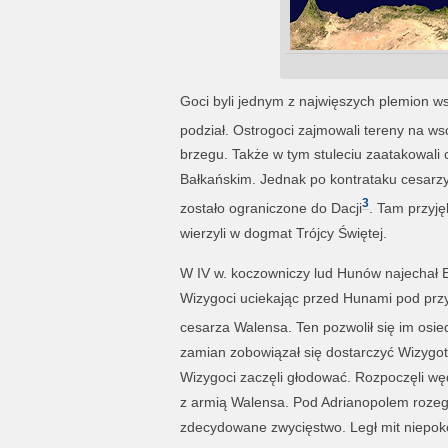
Goci byli jednym z najwięszych plemion w
podział. Ostrogoci zajmowali tereny na ws
brzegu. Także w tym stuleciu zaatakowali 
Bałkańskim. Jednak po kontrataku cesarzy,
3
zostało ograniczone do Dacji
. Tam przyję
wierzyli w dogmat Trójcy Świętej.
W IV w. koczowniczy lud Hunów najechał 
Wizygoci uciekając przed Hunami pod przyw
cesarza Walensa. Ten pozwolił się im osiedl
zamian zobowiązał się dostarczyć Wizygot
Wizygoci zaczęli głodować. Rozpoczęli w
z armią Walensa. Pod Adrianopolem rozegra
zdecydowane zwycięstwo. Legł mit niepoko