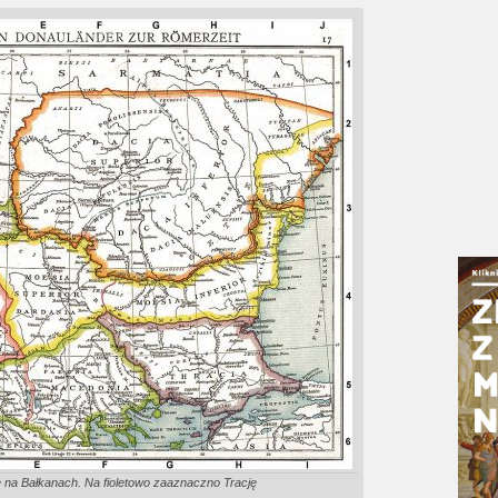
 na Bałkanach. Na fioletowo zaaznaczno Trację