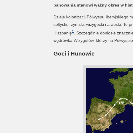
panowania stanowi ważny okres w histor
Dzieje kolonizacji Półwyspu Iberyjskiego 
celtycki, rzymski, wizygocki i arabski. To p
1
Hiszpanię
. Szczególnie doniosłe znaczni
wędrówka Wizygotów, którzy na Półwyspie I
Goci i Hunowie