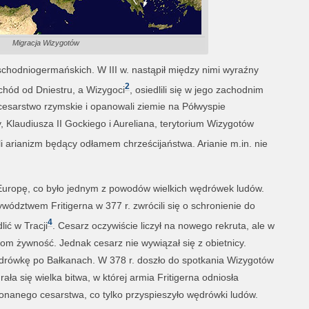
Migracja Wizygotów
schodniogermańskich. W III w. nastąpił między nimi wyraźny
2
chód od Dniestru, a Wizygoci
, osiedlili się w jego zachodnim
cesarstwo rzymskie i opanowali ziemie na Półwyspie
 Klaudiusza II Gockiego i Aureliana, terytorium Wizygotów
li arianizm będący odłamem chrześcijaństwa. Arianie m.in. nie
Europę, co było jednym z powodów wielkich wędrówek ludów.
ództwem Fritigerna w 377 r. zwrócili się o schronienie do
4
ić w Tracji
. Cesarz oczywiście liczył na nowego rekruta, ale w
om żywność. Jednak cesarz nie wywiązał się z obietnicy.
ędrówkę po Bałkanach. W 378 r. doszło do spotkania Wizygotów
ła się wielka bitwa, w której armia Fritigerna odniosła
nanego cesarstwa, co tylko przyspieszyło wędrówki ludów.