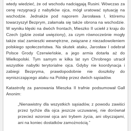
wtedy wiedzieć, że od wschodu nadciągają Rusini. Wówczas za
cenę rezygnacji z nabytków ojca, mógł uratować sytuację na
wschodzie. Jednakże pod naporem Jarosława I, któremu
towarzyszył Bezprym, załamała się także obrona na wschodzie.
W wyniku klęski na dwóch frontach, Mieszko II uciekł z kraju do
Czech (gdzie został uwięziony), za czym równocześnie mogły
także stać zamieszki wewnętrzne, związane z niezadowoleniem
polskiego społeczeństwa. Na skutek ataku, Jarosław I odebrał
Polsce Grody Czerwieńskie, a jego armia dotarła aż do
Wielkopolski. Tym samym w kilka lat syn Chrobrego utracił
wszystkie nabytki terytorialne ojca. Gdyby nie koordynacja i
zabiegi Bezpryma, prawdopodobnie nie doszłoby do
wyniszczającego ataku na Polskę przez dwóch sąsiadów.
Katastrofę za panowania Mieszka II trafnie podsumował Gall
Anonim:
„Nienawistny dla wszystkich sąsiadów, z powodu zawiści
przez tychże dla ojca jeszcze uczuwanej, nie dorównał
przecież wzorowi ojca ani trybem życia, ani obyczajami,
ani na koniec dostatków zamożnością.”