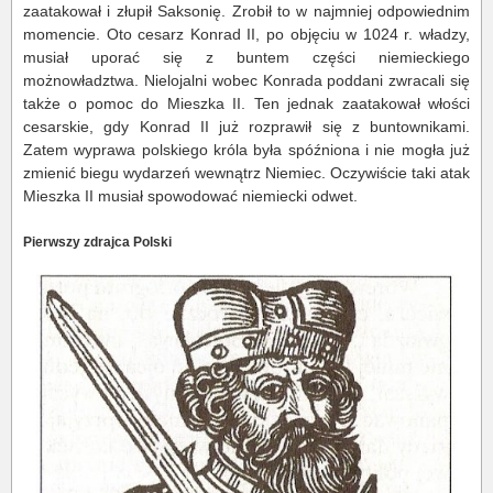
zaatakował i złupił Saksonię. Zrobił to w najmniej odpowiednim
momencie. Oto cesarz Konrad II, po objęciu w 1024 r. władzy,
musiał uporać się z buntem części niemieckiego
możnowładztwa. Nielojalni wobec Konrada poddani zwracali się
także o pomoc do Mieszka II. Ten jednak zaatakował włości
cesarskie, gdy Konrad II już rozprawił się z buntownikami.
Zatem wyprawa polskiego króla była spóźniona i nie mogła już
zmienić biegu wydarzeń wewnątrz Niemiec. Oczywiście taki atak
Mieszka II musiał spowodować niemiecki odwet.
Pierwszy zdrajca Polski