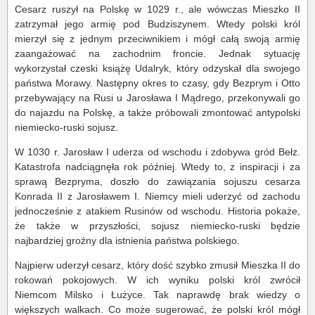
Cesarz ruszył na Polskę w 1029 r., ale wówczas Mieszko II
zatrzymał jego armię pod Budziszynem. Wtedy polski król
mierzył się z jednym przeciwnikiem i mógł całą swoją armię
zaangażować na zachodnim froncie. Jednak sytuację
wykorzystał czeski książę Udalryk, który odzyskał dla swojego
państwa Morawy. Następny okres to czasy, gdy Bezprym i Otto
przebywający na Rusi u Jarosława I Mądrego, przekonywali go
do najazdu na Polskę, a także próbowali zmontować antypolski
niemiecko-ruski sojusz.
W 1030 r. Jarosław I uderza od wschodu i zdobywa gród Bełz.
Katastrofa nadciągnęła rok później. Wtedy to, z inspiracji i za
sprawą Bezpryma, doszło do zawiązania sojuszu cesarza
Konrada II z Jarosławem I. Niemcy mieli uderzyć od zachodu
jednocześnie z atakiem Rusinów od wschodu. Historia pokaże,
że także w przyszłości, sojusz niemiecko-ruski będzie
najbardziej groźny dla istnienia państwa polskiego.
Najpierw uderzył cesarz, który dość szybko zmusił Mieszka II do
rokowań pokojowych. W ich wyniku polski król zwrócił
Niemcom Milsko i Łużyce. Tak naprawdę brak wiedzy o
większych walkach. Co może sugerować, że polski król mógł