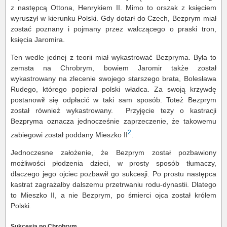
z następcą Ottona, Henrykiem II. Mimo to orszak z księciem
wyruszył w kierunku Polski. Gdy dotarł do Czech, Bezprym miał
zostać poznany i pojmany przez walczącego o praski tron,
księcia Jaromira.
Ten wedle jednej z teorii miał wykastrować Bezpryma. Była to
zemsta na Chrobrym, bowiem Jaromir także został
wykastrowany na zlecenie swojego starszego brata, Bolesława
Rudego, którego popierał polski władca. Za swoją krzywdę
postanowił się odpłacić w taki sam sposób. Toteż Bezprym
został również wykastrowany. Przyjęcie tezy o kastracji
Bezpryma oznacza jednocześnie zaprzeczenie, że takowemu
2
zabiegowi został poddany Mieszko II
.
Jednoczesne założenie, że Bezprym został pozbawiony
możliwości płodzenia dzieci, w prosty sposób tłumaczy,
dlaczego jego ojciec pozbawił go sukcesji. Po prostu następca
kastrat zagrażałby dalszemu przetrwaniu rodu-dynastii. Dlatego
to Mieszko II, a nie Bezprym, po śmierci ojca został królem
Polski.
Sukcesja po Chrobrym