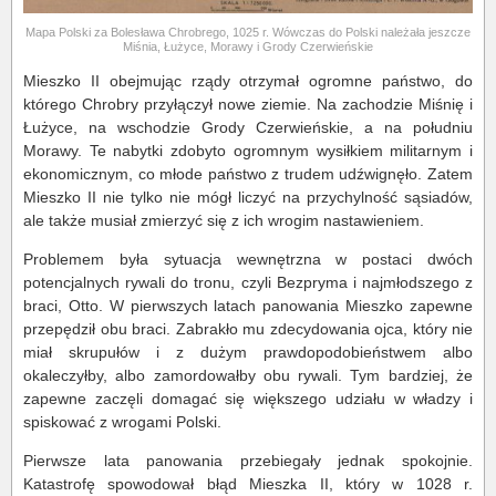
Mapa Polski za Bolesława Chrobrego, 1025 r. Wówczas do Polski należała jeszcze
Miśnia, Łużyce, Morawy i Grody Czerwieńskie
Mieszko II obejmując rządy otrzymał ogromne państwo, do
którego Chrobry przyłączył nowe ziemie. Na zachodzie Miśnię i
Łużyce, na wschodzie Grody Czerwieńskie, a na południu
Morawy. Te nabytki zdobyto ogromnym wysiłkiem militarnym i
ekonomicznym, co młode państwo z trudem udźwignęło. Zatem
Mieszko II nie tylko nie mógł liczyć na przychylność sąsiadów,
ale także musiał zmierzyć się z ich wrogim nastawieniem.
Problemem była sytuacja wewnętrzna w postaci dwóch
potencjalnych rywali do tronu, czyli Bezpryma i najmłodszego z
braci, Otto. W pierwszych latach panowania Mieszko zapewne
przepędził obu braci. Zabrakło mu zdecydowania ojca, który nie
miał skrupułów i z dużym prawdopodobieństwem albo
okaleczyłby, albo zamordowałby obu rywali. Tym bardziej, że
zapewne zaczęli domagać się większego udziału w władzy i
spiskować z wrogami Polski.
Pierwsze lata panowania przebiegały jednak spokojnie.
Katastrofę spowodował błąd Mieszka II, który w 1028 r.