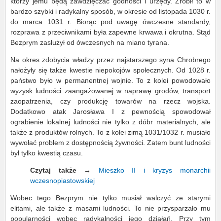
którzy jemu będą zawdzięczać godności i urzędy. Zrobił to w
bardzo szybki i radykalny sposób, w okresie od listopada 1030 r.
do marca 1031 r. Biorąc pod uwagę ówczesne standardy,
rozprawa z przeciwnikami była zapewne krwawa i okrutna. Stąd
Bezprym zasłużył od ówczesnych na miano tyrana.
Na okres zdobycia władzy przez najstarszego syna Chrobrego
nałożyły się także kwestie niepokojów społecznych. Od 1028 r.
państwo było w permanentnej wojnie. To z kolei powodowało
wyzysk ludności zaangażowanej w naprawę grodów, transport
zaopatrzenia, czy produkcję towarów na rzecz wojska.
Dodatkowo atak Jarosława I z pewnością spowodował
ograbienie lokalnej ludności nie tylko z dóbr materialnych, ale
także z produktów rolnych. To z kolei zimą 1031/1032 r. musiało
wywołać problem z dostępnością żywności. Zatem bunt ludności
był tylko kwestią czasu.
Czytaj także
→
Mieszko II i kryzys monarchii
wczesnopiastowskiej
Wobec tego Bezprym nie tylko musiał walczyć ze starymi
elitami, ale także z masami ludności. To nie przysparzało mu
popularności wobec radykalności jego działań. Przy tym