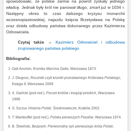
spowodowało, że polskie ziemie na powrót zyskały jednego
władcę. Jednak były król nie panował długo, zmarł już w 1034 r.
Następny okres to czas dalszego kryzysu monarchii
wczesnopiastowskiej, najazdu księcia Brzetysława na Polskę
oraz dzieła odbudowy państwa dokonanego przez Kazimierza
Odnowiciela.
Czytaj także
→
Kazimierz Odnowiciel i odbudowa
zrujnowanego państwa polskiego
Bibliografia:
Gall Anonim,
Kronika Marcina Galla
, Warszawa 1873.
J. Długosz,
Roczniki czyli kroniki przesławnego Królestwa Polskiego
,
Księga II, Warszawa 2009.
A. Garlicki (pod red.),
Poczet królów i książąt polskich
, Warszawa
1998.
S. Szczur,
Historia Polski. Średniowiecze
, Kraków 2002.
T. Manteuffel (pod red.),
Polska pierwszych Piastów
, Warszawa 1974.
B. Śliwiński,
Bezprym. Pierworodny syn pierwszego króla Polski
,