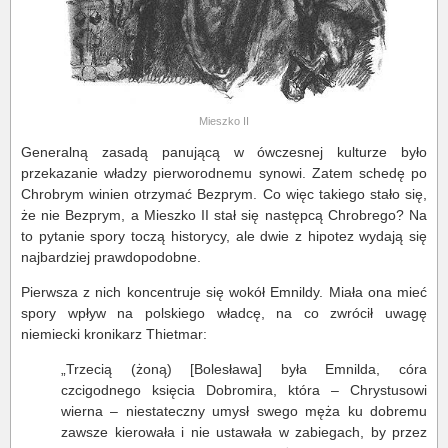
Mieszko II
Generalną zasadą panującą w ówczesnej kulturze było
przekazanie władzy pierworodnemu synowi. Zatem schedę po
Chrobrym winien otrzymać Bezprym. Co więc takiego stało się,
że nie Bezprym, a Mieszko II stał się następcą Chrobrego? Na
to pytanie spory toczą historycy, ale dwie z hipotez wydają się
najbardziej prawdopodobne.
Pierwsza z nich koncentruje się wokół Emnildy. Miała ona mieć
spory wpływ na polskiego władcę, na co zwrócił uwagę
niemiecki kronikarz Thietmar:
„Trzecią (żoną) [Bolesława] była Emnilda, córa
czcigodnego księcia Dobromira, która – Chrystusowi
wierna – niestateczny umysł swego męża ku dobremu
zawsze kierowała i nie ustawała w zabiegach, by przez