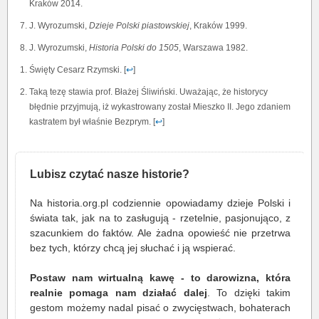
Kraków 2014.
J. Wyrozumski,
Dzieje Polski piastowskiej
, Kraków 1999.
J. Wyrozumski,
Historia Polski do 1505
, Warszawa 1982.
Święty Cesarz Rzymski. [
↩
]
Taką tezę stawia prof. Błażej Śliwiński. Uważając, że historycy
błędnie przyjmują, iż wykastrowany został Mieszko II. Jego zdaniem
kastratem był właśnie Bezprym. [
↩
]
Lubisz czytać nasze historie?
Na historia.org.pl codziennie opowiadamy dzieje Polski i
świata tak, jak na to zasługują - rzetelnie, pasjonująco, z
szacunkiem do faktów. Ale żadna opowieść nie przetrwa
bez tych, którzy chcą jej słuchać i ją wspierać.
Postaw nam wirtualną kawę - to darowizna, która
realnie pomaga nam działać dalej
. To dzięki takim
gestom możemy nadal pisać o zwycięstwach, bohaterach