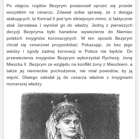
Po objęciu rządów Bezprym postanowił oprzeć się przede
wszystkim na cesarzu. Zdawał sobie sprawę, że z dwojga
atakujących, to Konrad II jest tym silniejszym mimo, iż faktycznie
atak Jarosława I wyniósł go do władzy. Jedną z pierwszych
decyzji Bezpryma było haniebne wywiezienie do Niemiec
polskich insygniów koronacyjnych. W ten sposób Bezprym
chciał się cesarzowi przypodobać. Pokazując, że bez jego
wiedzy i zgody żadnej koronacji w Polsce nie będzie. Do
przewiezienia insygniów Bezprym wykorzystał Rychezę, żonę
Mieszka II. Bezprym ze względu na konflikt żony z Mieszkiem, a
także jej niemieckie pochodzenie, nie miał powodów, by ją
więzić. Dlatego odesłał ją do cesarza właśnie z insygniami
monarszej władzy.