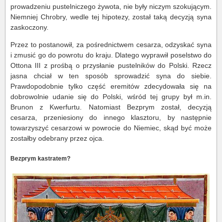
prowadzeniu pustelniczego żywota, nie były niczym szokującym.
Niemniej Chrobry, wedle tej hipotezy, został taką decyzją syna
zaskoczony.
Przez to postanowił, za pośrednictwem cesarza, odzyskać syna
i zmusić go do powrotu do kraju. Dlatego wyprawił poselstwo do
Ottona III z prośbą o przysłanie pustelników do Polski. Rzecz
jasna chciał w ten sposób sprowadzić syna do siebie.
Prawdopodobnie tylko część eremitów zdecydowała się na
dobrowolnie udanie się do Polski, wśród tej grupy był m.in.
Brunon z Kwerfurtu. Natomiast Bezprym został, decyzją
cesarza, przeniesiony do innego klasztoru, by następnie
towarzyszyć cesarzowi w powrocie do Niemiec, skąd być może
zostałby odebrany przez ojca.
Bezprym kastratem?