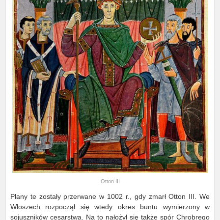
Otton III
Plany te zostały przerwane w 1002 r., gdy zmarł Otton III. We
Włoszech rozpoczął się wtedy okres buntu wymierzony w
sojuszników cesarstwa. Na to nałożył się także spór Chrobrego