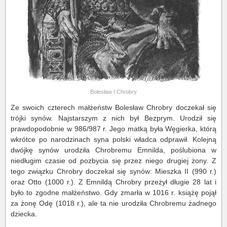
Bolesław I Chrobry
Ze swoich czterech małżeństw Bolesław Chrobry doczekał się
trójki synów. Najstarszym z nich był Bezprym. Urodził się
prawdopodobnie w 986/987 r. Jego matką była Węgierka, którą
wkrótce po narodzinach syna polski władca odprawił. Kolejną
dwójkę synów urodziła Chrobremu Emnilda, poślubiona w
niedługim czasie od pozbycia się przez niego drugiej żony. Z
tego związku Chrobry doczekał się synów: Mieszka II (990 r.)
oraz Otto (1000 r.). Z Emnildą Chrobry przeżył długie 28 lat i
było to zgodne małżeństwo. Gdy zmarła w 1016 r. książę pojął
za żonę Odę (1018 r.), ale ta nie urodziła Chrobremu żadnego
dziecka.