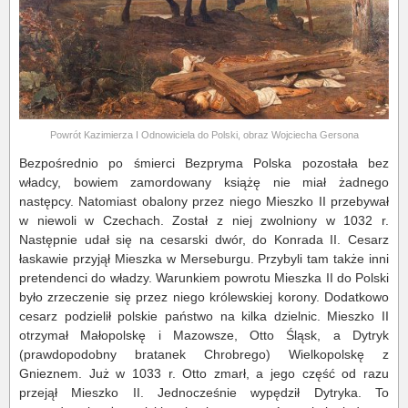
Powrót Kazimierza I Odnowiciela do Polski, obraz Wojciecha Gersona
Bezpośrednio po śmierci Bezpryma Polska pozostała bez
władcy, bowiem zamordowany książę nie miał żadnego
następcy. Natomiast obalony przez niego Mieszko II przebywał
w niewoli w Czechach. Został z niej zwolniony w 1032 r.
Następnie udał się na cesarski dwór, do Konrada II. Cesarz
łaskawie przyjął Mieszka w Merseburgu. Przybyli tam także inni
pretendenci do władzy. Warunkiem powrotu Mieszka II do Polski
było zrzeczenie się przez niego królewskiej korony. Dodatkowo
cesarz podzielił polskie państwo na kilka dzielnic. Mieszko II
otrzymał Małopolskę i Mazowsze, Otto Śląsk, a Dytryk
(prawdopodobny bratanek Chrobrego) Wielkopolskę z
Gnieznem. Już w 1033 r. Otto zmarł, a jego część od razu
przejął Mieszko II. Jednocześnie wypędził Dytryka. To