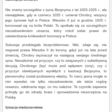
Nie znamy szczegółów z życia Bezpryma z lat 1003-1025 r., ale
niewątpliwie, gdy w czerwcu 1025 r. umierał Chrobry, wszyscy
jego synowie byli w Polsce. Mieszko II już w grudniu 1025 r.
koronował się na króla Polski. To spotkało się ze szczególnym
niezadowoleniem cesarza, który rościł sobie prawo do
zatwierdzania królewskich koronacji w Polsce.
Sukcesja przebiegała bezproblemowo. Nikt, zdaje się, nie
negował prawa Mieszka II do korony, gdyż już na lata przed
śmiercią, Chrobry wyznaczył na następcę swojego średniego
syna. Niezależnie od przyczyn, czy to związanych z subiektywną
decyzją Chrobrego (być może pod wpływem żony), czy z
przyczyn obiektywnych wynikłych z kastracji Bezpryma, to
pierworodny został pozbawiony władzy. To rzecz jasna mogło w
nim wywołać nie tylko niezadowolenie, ale także rządzę
rewanżu, odebrania tego, co mu należne. Te czynniki zapewne
pchnęły go do zdrady brata i sprowadzenia nieszczęścia na
Polskę.
Sytuacja międzynarodowa