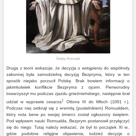
Święty Romuald
Druga z teorii wskazuje, że decyzja o wstąpieniu do wspólnoty
zakonnej była samodzielną decyzją Bezpryma, który w ten
sposób niejako porzucił Polskę. Brak bowiem informacji o
jakimkolwiek konflikcie Bezpryma z ojcem. Pierworodny
towarzyszył mu podczas zjazdu gnieźnieńskiego, następnie brał
1
udział w wyprawie cesarza
Ottona III do Włoch (1001 r.).
Podczas niej zetknął się z eremitą (pustelnikiem) Romualdem,
który nota bene po swojej śmierci został ogłoszony świętem.
Pod wpływem nauki Romualda, Bezprym postanowił przyłączyć
się do niego. Tutaj należy wskazać, że był to początek XI w.,
gdzie podobne religijne objawienia, tudzież decyzje o