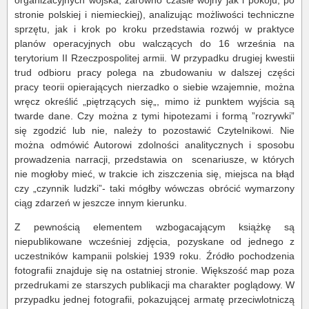
organizacyjnych wojska, zarówno czasie wojny jak i pokoju, po
stronie polskiej i niemieckiej), analizując możliwości techniczne
sprzętu, jak i krok po kroku przedstawia rozwój w praktyce
planów operacyjnych obu walczących do 16 września na
terytorium II Rzeczpospolitej armii. W przypadku drugiej kwestii
trud odbioru pracy polega na zbudowaniu w dalszej części
pracy teorii opierających nierzadko o siebie wzajemnie, można
wręcz określić „piętrzących się„, mimo iż punktem wyjścia są
twarde dane. Czy można z tymi hipotezami i formą ”rozrywki”
się zgodzić lub nie, należy to pozostawić Czytelnikowi. Nie
można odmówić Autorowi zdolności analitycznych i sposobu
prowadzenia narracji, przedstawia on
scenariusze, w których
nie mogłoby mieć, w trakcie ich ziszczenia się, miejsca na błąd
czy „czynnik ludzki”- taki mógłby wówczas obrócić wymarzony
ciąg zdarzeń w jeszcze innym kierunku.
Z pewnością elementem wzbogacającym książkę są
niepublikowane wcześniej zdjęcia, pozyskane od jednego z
uczestników kampanii polskiej 1939 roku. Źródło pochodzenia
fotografii znajduje się na ostatniej stronie. Większość map poza
przedrukami ze starszych publikacji ma charakter poglądowy. W
przypadku jednej fotografii, pokazującej armatę przeciwlotniczą