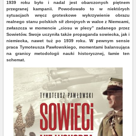
1939 roku było i nadal jest obarczonych piętnem
przegranej kampanii. Powodowało to w niektórych
sytuacjach wręcz groteskowe wykrzywienie obrazu
realnego stanu polskich sił zbrojnych w walce z Niemcami,
zwłaszcza w momencie „ciosu w plecy” zadanego przez
Sowietów. Swoje uczyniła także propaganda sowiecka, jak i
niemiecka, nawet tuż po 1939 roku. W pewnym sensie
praca Tymoteusza Pawłowskiego, momentami balansująca
na granicy metodologii nauki historycznej, łamie ten
schemat.