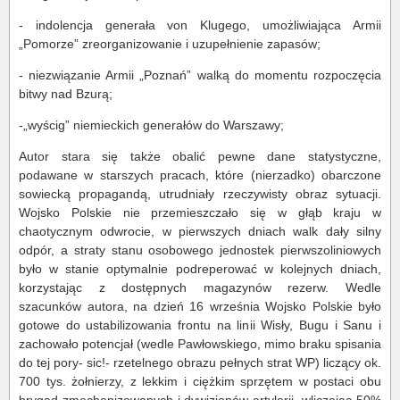
- indolencja generała von Klugego, umożliwiająca Armii
„Pomorze” zreorganizowanie i uzupełnienie zapasów;
- niezwiązanie Armii „Poznań” walką do momentu rozpoczęcia
bitwy nad Bzurą;
-„wyścig” niemieckich generałów do Warszawy;
Autor stara się także obalić pewne dane statystyczne,
podawane w starszych pracach, które (nierzadko) obarczone
sowiecką propagandą, utrudniały rzeczywisty obraz sytuacji.
Wojsko Polskie nie przemieszczało się w głąb kraju w
chaotycznym odwrocie, w pierwszych dniach walk dały silny
odpór, a straty stanu osobowego jednostek pierwszoliniowych
było w stanie optymalnie podreperować w kolejnych dniach,
korzystając z dostępnych magazynów rezerw. Wedle
szacunków autora, na dzień 16 września Wojsko Polskie było
gotowe do ustabilizowania frontu na linii Wisły, Bugu i Sanu i
zachowało potencjał (wedle Pawłowskiego, mimo braku spisania
do tej pory- sic!- rzetelnego obrazu pełnych strat WP) liczący ok.
700 tys. żołnierzy, z lekkim i ciężkim sprzętem w postaci obu