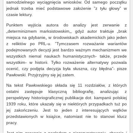
samodzielnego wyciągnięcia wniosków. Od samego początku
jednak trzeba mieć podstawowe założenie ”z tyłu głowy” w
czasie lektury.
Punktem wyjścia autora do analizy jest zerwanie z
„determinizmem marksistowskim„, gdyż autor traktuje „brak
miejsca na gdybanie„ w środowiskach akademickich jako jeden
z reliktów po PRL-u. ”Tymczasem rozważanie wariantów
podejmowanych decyzji jest bardzo ważnym mechanizmem we
wszystkich niemal naukach humanistycznych- także, przede
wszystkim- w historii. Tylko rozważenie alternatywy pozwala
ocenić, czy podjęta decyzja była słuszna, czy błędna”- pisze
Pawłowski. Przyjrzyjmy się jej zatem.
Na tekst Pawłowskiego składa się 11 rozdziałów, z których
ostatni zastępuje klasyczną bibliografię, analizując z
perspektywy historiograficznej publikacje dot. kampanii polskiej
1939 roku, które ukazały się w niektórych przypadkach tuż po
jej zakończeniu. Jest to jeden z interesujących wątków
przedstawionych w książce, natomiast nie to stanowi klucz
pracy.