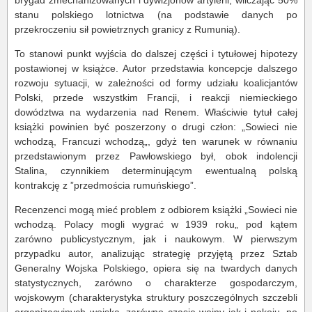
brygad zmechanizowanych i dywizjonów artylerii, wliczając 50%
stanu polskiego lotnictwa (na podstawie danych po
przekroczeniu sił powietrznych granicy z Rumunią).
To stanowi punkt wyjścia do dalszej części i tytułowej hipotezy
postawionej w książce. Autor przedstawia koncepcje dalszego
rozwoju sytuacji, w zależności od formy udziału koalicjantów
Polski, przede wszystkim Francji, i reakcji niemieckiego
dowództwa na wydarzenia nad Renem. Właściwie tytuł całej
książki powinien być poszerzony o drugi człon: „Sowieci nie
wchodzą, Francuzi wchodzą„, gdyż ten warunek w równaniu
przedstawionym przez Pawłowskiego był, obok indolencji
Stalina, czynnikiem determinującym ewentualną polską
kontrakcję z ”przedmościa rumuńskiego”.
Recenzenci mogą mieć problem z odbiorem książki „Sowieci nie
wchodzą. Polacy mogli wygrać w 1939 roku„ pod kątem
zarówno publicystycznym, jak i naukowym. W pierwszym
przypadku autor, analizując strategię przyjętą przez Sztab
Generalny Wojska Polskiego, opiera się na twardych danych
statystycznych, zarówno o charakterze gospodarczym,
wojskowym (charakterystyka struktury poszczególnych szczebli