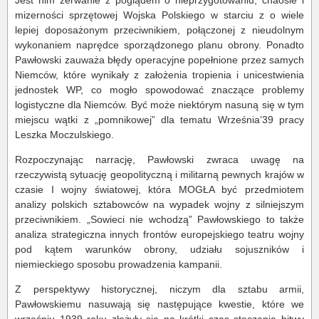
Jest nim zerwanie z poglądem o nieprzygotowaniu, chaosie i
mizerności sprzętowej Wojska Polskiego w starciu z o wiele
lepiej doposażonym przeciwnikiem, połączonej z nieudolnym
wykonaniem naprędce sporządzonego planu obrony. Ponadto
Pawłowski zauważa błędy operacyjne popełnione przez samych
Niemców, które wynikały z założenia tropienia i unicestwienia
jednostek WP, co mogło spowodować znaczące problemy
logistyczne dla Niemców. Być może niektórym nasuną się w tym
miejscu wątki z „pomnikowej” dla tematu Września’39 pracy
Leszka Moczulskiego.
Rozpoczynając narrację, Pawłowski zwraca uwagę na
rzeczywistą sytuację geopolityczną i militarną pewnych krajów w
czasie I wojny światowej, która MOGŁA być przedmiotem
analizy polskich sztabowców na wypadek wojny z silniejszym
przeciwnikiem. „Sowieci nie wchodzą” Pawłowskiego to także
analiza strategiczna innych frontów europejskiego teatru wojny
pod kątem warunków obrony, udziału sojuszników i
niemieckiego sposobu prowadzenia kampanii.
Z perspektywy historycznej, niczym dla sztabu armii,
Pawłowskiemu nasuwają się następujące kwestie, które we