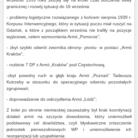
wrześniu 1939 roku złożyły się na krótki czas stoczenia bitwy
granicznej i rozwój sytuacji do 16 września:
- problemy logistyczne rozwiązanego z końcem sierpnia 1939 r.
Korpusu Interwencyjnego, który w sytuacji puczu miał ruszyć na
Gdańsk, a które z początkiem września nie trafiły na pozycje
wyjściowe, celem wzmocnienia Armii „Pomorze”;
- zbyt szybki odwrót zwornika obrony-
pivotu
- w postaci „Armii
Kraków”;
- rozbicie 7 DP z Armii „Kraków” pod Częstochową;
-zbyt powolny ruch w głąb kraju Armii „Poznań” Tadeusza
Kutrzeby w stosunku do operacyjnego odwrotu pozostałych
zgrupowań;
- doprowadzenie do oskrzydlenia Armii „Łódź”;
Z kolei po stronie niemieckiej zauważalny był brak koordynacji
działań armii na szczycie dowodzenia, który uniemożliwił
podstawowy cel dowództwa, czyli błyskawiczne zniszczenie
jednostek pierwszoliniowych WP i uniemożliwienie ich
reorganizacji lub uzupełnienia: