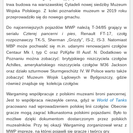
trwa budowa na warszawskiej Cytadeli nowej siedziby Muzeum
Wojska Polskiego. Z kolei poznańskie muzeum w 2019 roku
przeprowadziło się do nowego gmachu.
Do najcenniejszych pojazdów MWP należą T-34/85 grający w
serialu
Czterej pancerni i pies
, Renault FT-17, czołg
rozpoznawczy TK-S, Sherman „Grizzly”, IS-2, IS-3. Natomiast
MBP może pochwalić się m.in. udanymi renowacjami czołgów
Centaur Mk I, typ C oraz PzKpfw III Ausf. N. Dodatkowo w
Poznaniu można zobaczyć: brytyjskiego niszczyciela czołgów
Achilles, amerykańskiego niszczyciela czołgów M36 Jackson
oraz działo szturmowe Sturmgeschütz IV. W Polsce warto także
zobaczyć Muzeum Wojsk Lądowych w Bydgoszczy, gdzie
również znajduje się kolekcja czołgów.
Wargaming współpracuje z polskimi muzeami broni pancernej.
Jest to współpraca niezwykle cenna, gdyż w
World of Tanks
pracowano nad wprowadzeniem polskiej linii czołgów. Obecnie
gracze mogą zagrać kilkunastoma polskimi pojazdami. Było to
możliwe dzięki dokumentom dostarczonym przez polskich
muzealników. Przy tej okazji Wargaming zorganizował wraz z
MWP imprezę, na której pojawili się gracze i twórcy gry.