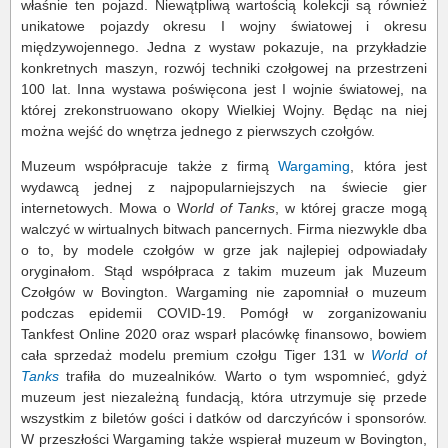
właśnie ten pojazd. Niewątpliwą wartością kolekcji są również
unikatowe pojazdy okresu I wojny światowej i okresu
międzywojennego. Jedna z wystaw pokazuje, na przykładzie
konkretnych maszyn, rozwój techniki czołgowej na przestrzeni
100 lat. Inna wystawa poświęcona jest I wojnie światowej, na
której zrekonstruowano okopy Wielkiej Wojny. Będąc na niej
można wejść do wnętrza jednego z pierwszych czołgów.
Muzeum współpracuje także z firmą
Wargaming
, która jest
wydawcą jednej z najpopularniejszych na świecie gier
internetowych. Mowa o W
orld of Tanks
, w której gracze mogą
walczyć w wirtualnych bitwach pancernych. Firma niezwykle dba
o to, by modele czołgów w grze jak najlepiej odpowiadały
oryginałom. Stąd współpraca z takim muzeum jak Muzeum
Czołgów w Bovington. Wargaming nie zapomniał o muzeum
podczas epidemii COVID-19. Pomógł w zorganizowaniu
Tankfest Online 2020 oraz wsparł placówkę finansowo, bowiem
cała sprzedaż modelu premium czołgu Tiger 131 w
World of
Tanks
trafiła do muzealników. Warto o tym wspomnieć, gdyż
muzeum jest niezależną fundacją, która utrzymuje się przede
wszystkim z biletów gości i datków od darczyńców i sponsorów.
W przeszłości Wargaming także wspierał muzeum w Bovington,