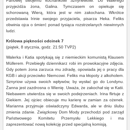
Panowej swojemu kochankowi Sznyriewowi. Do Walerego
przyjeżdża żona, Galina. Tymczasem on opiekuje się
schorowaną Wierą, która jest w nim zakochana. Wkrótce
przedstawia Irinie swojego przyjaciela, pisarza Heka. Feliks
obwinia ojca o śmierć ponad tysiąca rozstrzelanych niewinnych
ludzi.
Królowa piękności odcinek 7
(piątek, 8 stycznia, godz. 21:50 TVP2)
Walerka i Katia spotykają się z niemieckim komunistą Klausem
Müllerem. Przebiegły dziennikarz robi im prowokacyjne zdjęcia.
Gdy potem żona zarzuca mu zdradę, opowiada jej o pracy dla
KGB i akcji przeciwko Niemcowi. Feliks ma kłopoty z alkoholem.
Sznyriow używa swoich wpływów, by wysłać go do Londynu.
Żanna jest zazdrosna o Wienię. Uważa, że zakochał się w Katii.
Niebawem utwierdza się w swoich podejrzeniach. Irina flirtuje z
Giekiem. Jej ojciec obiecuje mu karierę w zamian za ożenek.
Marianna przyjmuje oświadczyny Edwarda, ale w dniu ślubu
zmienia zdanie. Związkowy Dom Mody przechodzi pod zarząd
Państwowego Komitetu Przemysłu Lekkiego i ma
zaprezentować nową kolekcję przed specjalną komisją.