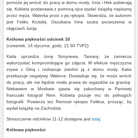
pomoże jej wrócić do pracy w domu mody. Irina i Hek pobierają
się. Kobieta postanawia z pomocą ojca wydać książkę napisaną
przez męża. Walerka prosi o jej rękopis. Stwierdza, że autorem
jest Feliks Krutskij. Oszukana Irina szuka pocieszenia w
objęciach Jurija.
Królowa piękności odcinek 10
(czwartek, 14 stycznia, godz. 21:50 TVP2)
Katia uprzedza żonę Sznyriewa, Tamarę, że zamierza
wykorzystać kompromitujące go zdjęcia. W efekcie mężczyzna
zrywa z Diną i rozkazuje zwolnić ją z domu mody. Katia
przekazuje negatywy Walerce. Dowiaduje się, że może wrócić
do pracy, ale nie będzie miała prawa do wyjazdów za granicę.
Niebawem w Moskwie zjawia się zakochany w Panowej
francuski fotograf Rem. Kobieta pozuje mu do półnagich
fotografii. Powierza też Remowi rękopis Feliksa, prosząc, by
wydał książkę na Zachodzie.
Streszczenie odcinków 11-12 dostępne jest
tutaj
.
Królowa piękności