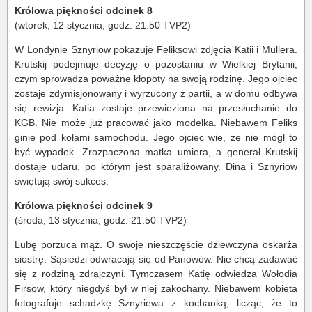
Królowa piękności odcinek 8
(wtorek, 12 stycznia, godz. 21:50 TVP2)
W Londynie Sznyriow pokazuje Feliksowi zdjęcia Katii i Müllera.
Krutskij podejmuje decyzję o pozostaniu w Wielkiej Brytanii,
czym sprowadza poważne kłopoty na swoją rodzinę. Jego ojciec
zostaje zdymisjonowany i wyrzucony z partii, a w domu odbywa
się rewizja. Katia zostaje przewieziona na przesłuchanie do
KGB. Nie może już pracować jako modelka. Niebawem Feliks
ginie pod kołami samochodu. Jego ojciec wie, że nie mógł to
być wypadek. Zrozpaczona matka umiera, a generał Krutskij
dostaje udaru, po którym jest sparaliżowany. Dina i Sznyriow
świętują swój sukces.
Królowa piękności odcinek 9
(środa, 13 stycznia, godz. 21:50 TVP2)
Lubę porzuca mąż. O swoje nieszczęście dziewczyna oskarża
siostrę. Sąsiedzi odwracają się od Panowów. Nie chcą zadawać
się z rodziną zdrajczyni. Tymczasem Katię odwiedza Wołodia
Firsow, który niegdyś był w niej zakochany. Niebawem kobieta
fotografuje schadzkę Sznyriewa z kochanką, licząc, że to