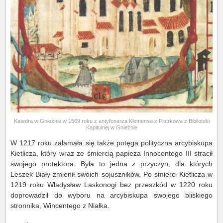
Katedra w Gnieźnie w 1509 roku z antyfonarza Klemensa z Piotrkowa z Biblioteki
Kapitulnej w Gnieźnie
W 1217 roku załamała się także potęga polityczna arcybiskupa
Kietlicza, który wraz ze śmiercią papieża Innocentego III stracił
swojego protektora. Była to jedna z przyczyn, dla których
Leszek Biały zmienił swoich sojuszników. Po śmierci Kietlicza w
1219 roku Władysław Laskonogi bez przeszkód w 1220 roku
doprowadził do wyboru na arcybiskupa swojego bliskiego
stronnika, Wincentego z Niałka.