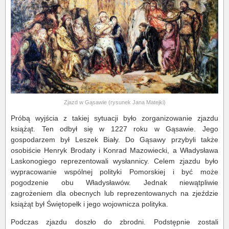
Zjazd w Gąsawie (rysunek Jana Matejki)
Próbą wyjścia z takiej sytuacji było zorganizowanie zjazdu
książąt. Ten odbył się w 1227 roku w Gąsawie. Jego
gospodarzem był Leszek Biały. Do Gąsawy przybyli także
osobiście Henryk Brodaty i Konrad Mazowiecki, a Władysława
Laskonogiego reprezentowali wysłannicy. Celem zjazdu było
wypracowanie wspólnej polityki Pomorskiej i być może
pogodzenie obu Władysławów. Jednak niewątpliwie
zagrożeniem dla obecnych lub reprezentowanych na zjeździe
książąt był Świętopełk i jego wojownicza polityka.
Podczas zjazdu doszło do zbrodni. Podstępnie zostali