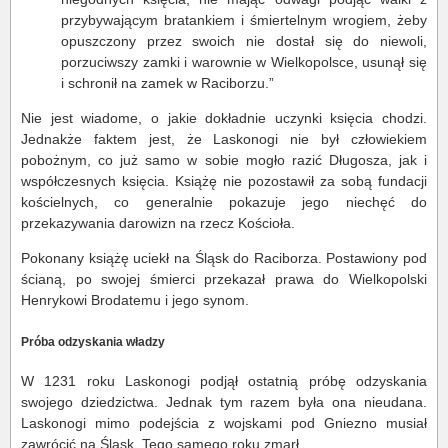
przybywającym bratankiem i śmiertelnym wrogiem, żeby
opuszczony przez swoich nie dostał się do niewoli,
porzuciwszy zamki i warownie w Wielkopolsce, usunął się
i schronił na zamek w Raciborzu.”
Nie jest wiadome, o jakie dokładnie uczynki księcia chodzi.
Jednakże faktem jest, że Laskonogi nie był człowiekiem
pobożnym, co już samo w sobie mogło razić Długosza, jak i
współczesnych księcia. Książę nie pozostawił za sobą fundacji
kościelnych, co generalnie pokazuje jego niechęć do
przekazywania darowizn na rzecz Kościoła.
Pokonany książę uciekł na Śląsk do Raciborza. Postawiony pod
ścianą, po swojej śmierci przekazał prawa do Wielkopolski
Henrykowi Brodatemu i jego synom.
Próba odzyskania władzy
W 1231 roku Laskonogi podjął ostatnią próbę odzyskania
swojego dziedzictwa. Jednak tym razem była ona nieudana.
Laskonogi mimo podejścia z wojskami pod Gniezno musiał
zawrócić na Śląsk. Tego samego roku zmarł.