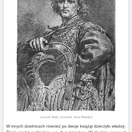
Leszek Biały (rysunek Jana Matejki)
W innych dzielnicach również po dwoje książąt dzierżyło władzę.