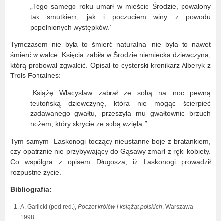
„Tego samego roku umarł w mieście Środzie, powalony
tak smutkiem, jak i poczuciem winy z powodu
popełnionych występków.”
Tymczasem nie była to śmierć naturalna, nie była to nawet
śmierć w walce. Księcia zabiła w Środzie niemiecka dziewczyna,
którą próbował zgwałcić. Opisał to cysterski kronikarz Alberyk z
Trois Fontaines:
„Książę Władysław zabrał ze sobą na noc pewną
teutońską dziewczynę, która nie mogąc ścierpieć
zadawanego gwałtu, przeszyła mu gwałtownie brzuch
nożem, który skrycie ze sobą wzięła.
”
Tym samym Laskonogi toczący nieustanne boje z bratankiem,
czy opatrznie nie przybywający do Gąsawy zmarł z ręki kobiety.
Co współgra z opisem Długosza, iż Laskonogi prowadził
rozpustne życie.
Bibliografia:
A. Garlicki (pod red.),
Poczet królów i książąt polskich
, Warszawa
1998.