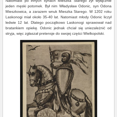
Natomiast po innych synach Mieszka Starego żył wyłącznie
jeden męski potomek. Był nim Władysław Odonic, syn Odona
Mieszkowica, a zarazem wnuk Mieszka Starego. W 1202 roku
Laskonogi miał około 35-40 lat. Natomiast młody Odonic liczył
ledwie 12 lat. Dlatego początkowo Laskonogi sprawował nad
bratankiem opiekę. Odonic jednak chciał się uniezależnić od
stryja, więc zgłaszał pretensje do swojej części Wielkopolski.