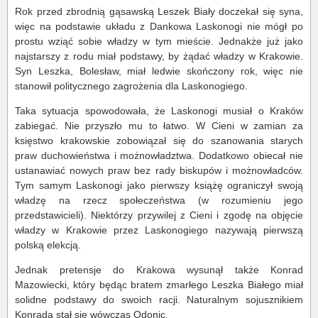
Rok przed zbrodnią gąsawską Leszek Biały doczekał się syna,
więc na podstawie układu z Dankowa Laskonogi nie mógł po
prostu wziąć sobie władzy w tym mieście. Jednakże już jako
najstarszy z rodu miał podstawy, by żądać władzy w Krakowie.
Syn Leszka, Bolesław, miał ledwie skończony rok, więc nie
stanowił politycznego zagrożenia dla Laskonogiego.
Taka sytuacja spowodowała, że Laskonogi musiał o Kraków
zabiegać. Nie przyszło mu to łatwo. W Cieni w zamian za
księstwo krakowskie zobowiązał się do szanowania starych
praw duchowieństwa i możnowładztwa. Dodatkowo obiecał nie
ustanawiać nowych praw bez rady biskupów i możnowładców.
Tym samym Laskonogi jako pierwszy książę ograniczył swoją
władzę na rzecz społeczeństwa (w rozumieniu jego
przedstawicieli). Niektórzy przywilej z Cieni i zgodę na objęcie
władzy w Krakowie przez Laskonogiego nazywają pierwszą
polską elekcją.
Jednak pretensje do Krakowa wysunął także Konrad
Mazowiecki, który będąc bratem zmarłego Leszka Białego miał
solidne podstawy do swoich racji. Naturalnym sojusznikiem
Konrada stał się wówczas Odonic.