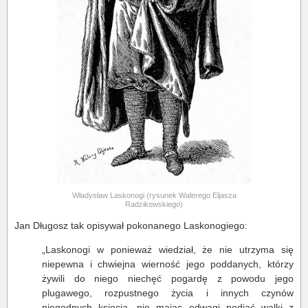
Władysław Laskonogi (rysunek Walerego Eljasza
Radzikowskiego)
Jan Długosz tak opisywał pokonanego Laskonogiego:
„Laskonogi w ponieważ wiedział, że nie utrzyma się
niepewna i chwiejna wierność jego poddanych, którzy
żywili do niego niechęć pogardę z powodu jego
plugawego, rozpustnego życia i innych czynów
niegodnych księcia, nie mając odwagi podjąć walki z