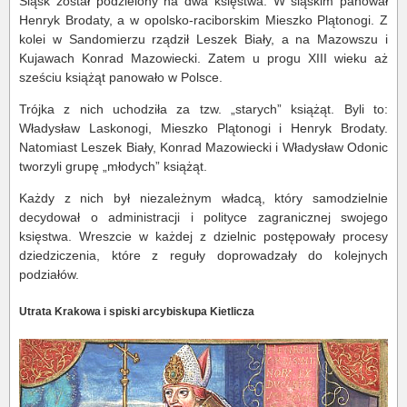
Śląsk został podzielony na dwa księstwa. W śląskim panował
Henryk Brodaty, a w opolsko-raciborskim Mieszko Plątonogi. Z
kolei w Sandomierzu rządził Leszek Biały, a na Mazowszu i
Kujawach Konrad Mazowiecki. Zatem u progu XIII wieku aż
sześciu książąt panowało w Polsce.
Trójka z nich uchodziła za tzw. „starych” książąt. Byli to:
Władysław Laskonogi, Mieszko Plątonogi i Henryk Brodaty.
Natomiast Leszek Biały, Konrad Mazowiecki i Władysław Odonic
tworzyli grupę „młodych” książąt.
Każdy z nich był niezależnym władcą, który samodzielnie
decydował o administracji i polityce zagranicznej swojego
księstwa. Wreszcie w każdej z dzielnic postępowały procesy
dziedziczenia, które z reguły doprowadzały do kolejnych
podziałów.
Utrata Krakowa i spiski arcybiskupa Kietlicza