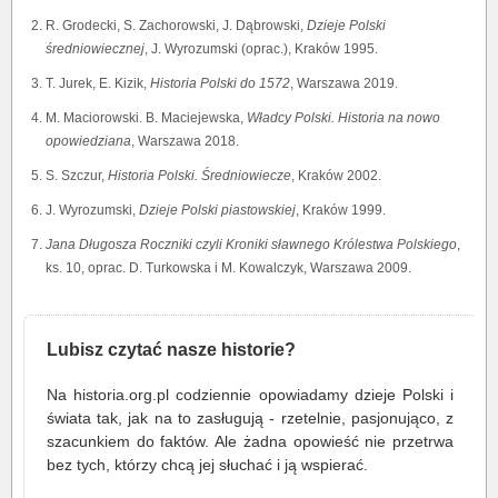
R. Grodecki, S. Zachorowski, J. Dąbrowski,
Dzieje Polski
średniowiecznej
, J. Wyrozumski (oprac.), Kraków 1995.
T. Jurek, E. Kizik,
Historia Polski do 1572
, Warszawa 2019.
M. Maciorowski. B. Maciejewska,
Władcy Polski. Historia na nowo
opowiedziana
, Warszawa 2018.
S. Szczur,
Historia Polski. Średniowiecze
, Kraków 2002.
J. Wyrozumski,
Dzieje Polski piastowskiej
, Kraków 1999.
Jana Długosza Roczniki czyli Kroniki sławnego Królestwa Polskiego
,
ks. 10, oprac. D. Turkowska i M. Kowalczyk, Warszawa 2009.
Lubisz czytać nasze historie?
Na historia.org.pl codziennie opowiadamy dzieje Polski i
świata tak, jak na to zasługują - rzetelnie, pasjonująco, z
szacunkiem do faktów. Ale żadna opowieść nie przetrwa
bez tych, którzy chcą jej słuchać i ją wspierać.