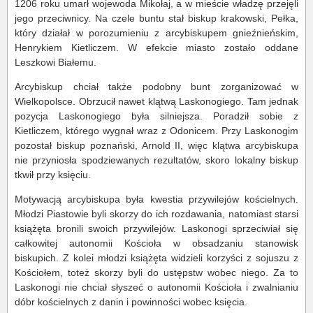
1206 roku umarł wojewoda Mikołaj, a w mieście władzę przejęli
jego przeciwnicy. Na czele buntu stał biskup krakowski, Pełka,
który działał w porozumieniu z arcybiskupem gnieźnieńskim,
Henrykiem Kietliczem. W efekcie miasto zostało oddane
Leszkowi Białemu.
Arcybiskup chciał także podobny bunt zorganizować w
Wielkopolsce. Obrzucił nawet klątwą Laskonogiego. Tam jednak
pozycja Laskonogiego była silniejsza. Poradził sobie z
Kietliczem, którego wygnał wraz z Odonicem. Przy Laskonogim
pozostał biskup poznański, Arnold II, więc klątwa arcybiskupa
nie przyniosła spodziewanych rezultatów, skoro lokalny biskup
tkwił przy księciu.
Motywacją arcybiskupa była kwestia przywilejów kościelnych.
Młodzi Piastowie byli skorzy do ich rozdawania, natomiast starsi
książęta bronili swoich przywilejów. Laskonogi sprzeciwiał się
całkowitej autonomii Kościoła w obsadzaniu stanowisk
biskupich. Z kolei młodzi książęta widzieli korzyści z sojuszu z
Kościołem, toteż skorzy byli do ustępstw wobec niego. Za to
Laskonogi nie chciał słyszeć o autonomii Kościoła i zwalnianiu
dóbr kościelnych z danin i powinności wobec księcia.