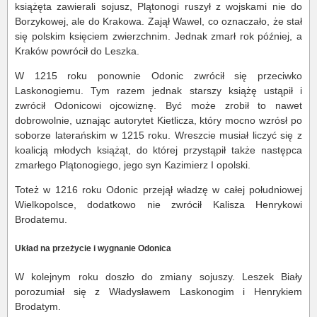
książęta zawierali sojusz, Plątonogi ruszył z wojskami nie do
Borzykowej, ale do Krakowa. Zajął Wawel, co oznaczało, że stał
się polskim księciem zwierzchnim. Jednak zmarł rok później, a
Kraków powrócił do Leszka.
W 1215 roku ponownie Odonic zwrócił się przeciwko
Laskonogiemu. Tym razem jednak starszy książę ustąpił i
zwrócił Odonicowi ojcowiznę. Być może zrobił to nawet
dobrowolnie, uznając autorytet Kietlicza, który mocno wzrósł po
soborze laterańskim w 1215 roku. Wreszcie musiał liczyć się z
koalicją młodych książąt, do której przystąpił także następca
zmarłego Plątonogiego, jego syn Kazimierz I opolski.
Toteż w 1216 roku Odonic przejął władzę w całej południowej
Wielkopolsce, dodatkowo nie zwrócił Kalisza Henrykowi
Brodatemu.
Układ na przeżycie i wygnanie Odonica
W kolejnym roku doszło do zmiany sojuszy. Leszek Biały
porozumiał się z Władysławem Laskonogim i Henrykiem
Brodatym.