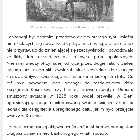
Władysław Laskonogi (rysunek Ksawerego Pillatiego)
Laskonogi był ostatnim przedstawicielem starego typu książąt
nie dzielących się swoją władzą. Być może w jego epoce to już
nie przystawało do zmieniającej się rzeczywistości i powodowało
konflikty lub niezadowolenie różnych grup społecznych.
Niemniej władzy otrzymanej od ojca przez długie lata w żaden
sposób nie uszczuplił. Zwalczał także kościelne idee chcące
zakazać wpływu świeckiego na obsadzanie biskupich stolic. Co
też było powodem jego niechęci do rozdawnictwa dóbr
książęcych Kościołowi, czy fundacji nowych świątyń. Dopiero
zmuszony sytuacją w 1228 roku wydał przywilej w Cieni
ograniczający dotąd nieskrępowaną władzę księcia. Zrobił to
jednak dla osiągnięcia upragnionego celu, jakim było przejęcie
władzy w Krakowie.
Jednak mimo swojej aktywności śmierć miał bardzo marną. Jan
Długosz opisał śmierć Laskonogiego w taki sposób: