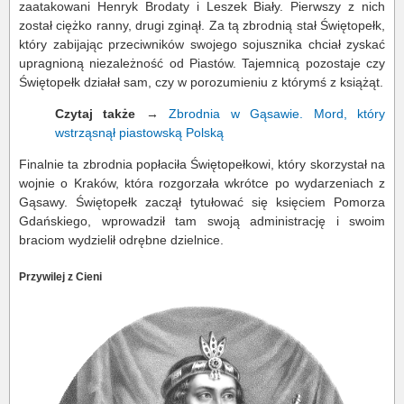
zaatakowani Henryk Brodaty i Leszek Biały. Pierwszy z nich
został ciężko ranny, drugi zginął. Za tą zbrodnią stał Świętopełk,
który zabijając przeciwników swojego sojusznika chciał zyskać
upragnioną niezależność od Piastów. Tajemnicą pozostaje czy
Świętopełk działał sam, czy w porozumieniu z którymś z książąt.
Czytaj także
→
Zbrodnia w Gąsawie. Mord, który
wstrząsnął piastowską Polską
Finalnie ta zbrodnia popłaciła Świętopełkowi, który skorzystał na
wojnie o Kraków, która rozgorzała wkrótce po wydarzeniach z
Gąsawy. Świętopełk zaczął tytułować się księciem Pomorza
Gdańskiego, wprowadził tam swoją administrację i swoim
braciom wydzielił odrębne dzielnice.
Przywilej z Cieni