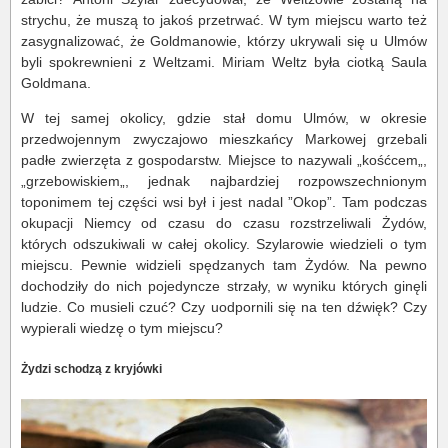
strychu, że muszą to jakoś przetrwać. W tym miejscu warto też
zasygnalizować, że Goldmanowie, którzy ukrywali się u Ulmów
byli spokrewnieni z Weltzami. Miriam Weltz była ciotką Saula
Goldmana.
W tej samej okolicy, gdzie stał domu Ulmów, w okresie
przedwojennym zwyczajowo mieszkańcy Markowej grzebali
padłe zwierzęta z gospodarstw. Miejsce to nazywali „kośćcem„,
„grzebowiskiem„, jednak najbardziej rozpowszechnionym
toponimem tej części wsi był i jest nadal ”Okop”. Tam podczas
okupacji Niemcy od czasu do czasu rozstrzeliwali Żydów,
których odszukiwali w całej okolicy. Szylarowie wiedzieli o tym
miejscu. Pewnie widzieli spędzanych tam Żydów. Na pewno
dochodziły do nich pojedyncze strzały, w wyniku których ginęli
ludzie. Co musieli czuć? Czy uodpornili się na ten dźwięk? Czy
wypierali wiedzę o tym miejscu?
Żydzi schodzą z kryjówki