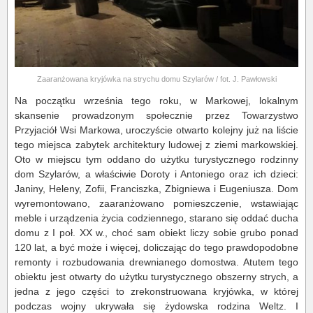
Zaaranżowana kryjówka na strychu domu Szylarów / fot. J. Pawłowski
Na początku września tego roku, w Markowej, lokalnym
skansenie prowadzonym społecznie przez Towarzystwo
Przyjaciół Wsi Markowa, uroczyście otwarto kolejny już na liście
tego miejsca zabytek architektury ludowej z ziemi markowskiej.
Oto w miejscu tym oddano do użytku turystycznego rodzinny
dom Szylarów, a właściwie Doroty i Antoniego oraz ich dzieci:
Janiny, Heleny, Zofii, Franciszka, Zbigniewa i Eugeniusza. Dom
wyremontowano, zaaranżowano pomieszczenie, wstawiając
meble i urządzenia życia codziennego, starano się oddać ducha
domu z I poł. XX w., choć sam obiekt liczy sobie grubo ponad
120 lat, a być może i więcej, doliczając do tego prawdopodobne
remonty i rozbudowania drewnianego domostwa. Atutem tego
obiektu jest otwarty do użytku turystycznego obszerny strych, a
jedna z jego części to zrekonstruowana kryjówka, w której
podczas wojny ukrywała się żydowska rodzina Weltz. I