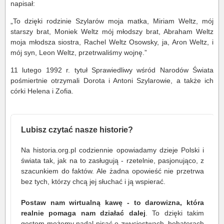
napisał:
„To dzięki rodzinie Szylarów moja matka, Miriam Weltz, mój
starszy brat, Moniek Weltz mój młodszy brat, Abraham Weltz
moja młodsza siostra, Rachel Weltz Osowsky, ja, Aron Weltz, i
mój syn, Leon Weltz, przetrwaliśmy wojnę.”
11 lutego 1992 r. tytuł Sprawiedliwy wśród Narodów Świata
pośmiertnie otrzymali Dorota i Antoni Szylarowie, a także ich
córki Helena i Zofia.
Lubisz czytać nasze historie?
Na historia.org.pl codziennie opowiadamy dzieje Polski i
świata tak, jak na to zasługują - rzetelnie, pasjonująco, z
szacunkiem do faktów. Ale żadna opowieść nie przetrwa
bez tych, którzy chcą jej słuchać i ją wspierać.
Postaw nam wirtualną kawę - to darowizna, która
realnie pomaga nam działać dalej
. To dzięki takim
gestom możemy nadal pisać o zwycięstwach, bohaterach