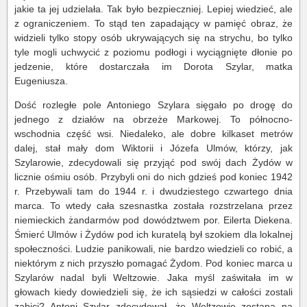
jakie ta jej udzielała. Tak było bezpieczniej. Lepiej wiedzieć, ale
z ograniczeniem. To stąd ten zapadający w pamięć obraz, że
widzieli tylko stopy osób ukrywających się na strychu, bo tylko
tyle mogli uchwycić z poziomu podłogi i wyciągnięte dłonie po
jedzenie, które dostarczała im Dorota Szylar, matka
Eugeniusza.
Dość rozległe pole Antoniego Szylara sięgało po drogę do
jednego z działów na obrzeże Markowej. To północno-
wschodnia część wsi. Niedaleko, ale dobre kilkaset metrów
dalej, stał mały dom Wiktorii i Józefa Ulmów, którzy, jak
Szylarowie, zdecydowali się przyjąć pod swój dach Żydów w
licznie ośmiu osób. Przybyli oni do nich gdzieś pod koniec 1942
r. Przebywali tam do 1944 r. i dwudziestego czwartego dnia
marca. To wtedy cała szesnastka została rozstrzelana przez
niemieckich żandarmów pod dowództwem por. Eilerta Diekena.
Śmierć Ulmów i Żydów pod ich kuratelą był szokiem dla lokalnej
społeczności. Ludzie panikowali, nie bardzo wiedzieli co robić, a
niektórym z nich przyszło pomagać Żydom. Pod koniec marca u
Szylarów nadal byli Weltzowie. Jaka myśl zaświtała im w
głowach kiedy dowiedzieli się, że ich sąsiedzi w całości zostali
zabici? Antoni Szylar zdecydował, że Weltzowie zostaną na