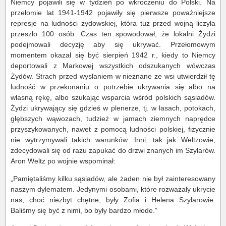
Niemcy pojawili się w tydzień po wkroczeniu do Polski. Na
przełomie lat 1941-1942 pojawiły się pierwsze poważniejsze
represje na ludności żydowskiej, która tuż przed wojną liczyła
przeszło 100 osób. Czas ten spowodował, że lokalni Żydzi
podejmowali decyzję aby się ukrywać. Przełomowym
momentem okazał się być sierpień 1942 r., kiedy to Niemcy
deportowali z Markowej wszystkich odszukanych wówczas
Żydów. Strach przed wysłaniem w nieznane ze wsi utwierdził tę
ludność w przekonaniu o potrzebie ukrywania się albo na
własną rękę, albo szukając wsparcia wśród polskich sąsiadów.
Żydzi ukrywający się gdzieś w plenerze, tj. w lasach, potokach,
głębszych wąwozach, tudzież w jamach ziemnych naprędce
przyszykowanych, nawet z pomocą ludności polskiej, fizycznie
nie wytrzymywali takich warunków. Inni, tak jak Weltzowie,
zdecydowali się od razu zapukać do drzwi znanych im Szylarów.
Aron Weltz po wojnie wspominał:
„Pamiętaliśmy kilku sąsiadów, ale żaden nie był zainteresowany
naszym dylematem. Jedynymi osobami, które rozważały ukrycie
nas, choć niezbyt chętne, były Zofia i Helena Szylarowie.
Baliśmy się być z nimi, bo były bardzo młode.”