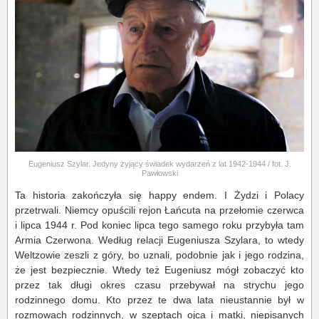
Eugeniusz Szylar. Jedyny żyjący świadek wydarzeń z lat 1942-1944 / fot. J.
Pawłowski
Ta historia zakończyła się happy endem. I Żydzi i Polacy
przetrwali. Niemcy opuścili rejon Łańcuta na przełomie czerwca
i lipca 1944 r. Pod koniec lipca tego samego roku przybyła tam
Armia Czerwona. Według relacji Eugeniusza Szylara, to wtedy
Weltzowie zeszli z góry, bo uznali, podobnie jak i jego rodzina,
że jest bezpiecznie. Wtedy też Eugeniusz mógł zobaczyć kto
przez tak długi okres czasu przebywał na strychu jego
rodzinnego domu. Kto przez te dwa lata nieustannie był w
rozmowach rodzinnych, w szeptach ojca i matki, niepisanych