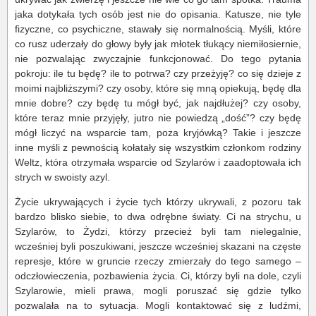
jaka dotykała tych osób jest nie do opisania. Katusze, nie tyle
fizyczne, co psychiczne, stawały się normalnością. Myśli, które
co rusz uderzały do głowy były jak młotek tłukący niemiłosiernie,
nie pozwalając zwyczajnie funkcjonować. Do tego pytania
pokroju: ile tu będę? ile to potrwa? czy przeżyję? co się dzieje z
moimi najbliższymi? czy osoby, które się mną opiekują, będę dla
mnie dobre? czy będę tu mógł być, jak najdłużej? czy osoby,
które teraz mnie przyjęły, jutro nie powiedzą „dość”? czy będę
mógł liczyć na wsparcie tam, poza kryjówką? Takie i jeszcze
inne myśli z pewnością kołatały się wszystkim członkom rodziny
Weltz, która otrzymała wsparcie od Szylarów i zaadoptowała ich
strych w swoisty azyl.
Życie ukrywających i życie tych którzy ukrywali, z pozoru tak
bardzo blisko siebie, to dwa odrębne światy. Ci na strychu, u
Szylarów, to Żydzi, którzy przecież byli tam nielegalnie,
wcześniej byli poszukiwani, jeszcze wcześniej skazani na częste
represje, które w gruncie rzeczy zmierzały do tego samego –
odczłowieczenia, pozbawienia życia. Ci, którzy byli na dole, czyli
Szylarowie, mieli prawa, mogli poruszać się gdzie tylko
pozwalała na to sytuacja. Mogli kontaktować się z ludźmi,