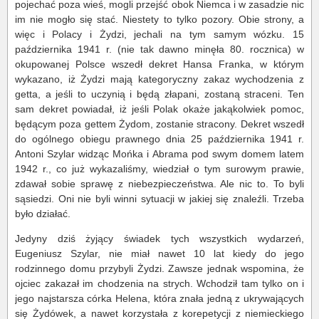
pojechać poza wieś, mogli przejść obok Niemca i w zasadzie nic
im nie mogło się stać. Niestety to tylko pozory. Obie strony, a
więc i Polacy i Żydzi, jechali na tym samym wózku. 15
października 1941 r. (nie tak dawno minęła 80. rocznica) w
okupowanej Polsce wszedł dekret Hansa Franka, w którym
wykazano, iż Żydzi mają kategoryczny zakaz wychodzenia z
getta, a jeśli to uczynią i będą złapani, zostaną straceni. Ten
sam dekret powiadał, iż jeśli Polak okaże jakąkolwiek pomoc,
będącym poza gettem Żydom, zostanie stracony. Dekret wszedł
do ogólnego obiegu prawnego dnia 25 października 1941 r.
Antoni Szylar widząc Mońka i Abrama pod swym domem latem
1942 r., co już wykazaliśmy, wiedział o tym surowym prawie,
zdawał sobie sprawę z niebezpieczeństwa. Ale nic to. To byli
sąsiedzi. Oni nie byli winni sytuacji w jakiej się znaleźli. Trzeba
było działać.
Jedyny dziś żyjący świadek tych wszystkich wydarzeń,
Eugeniusz Szylar, nie miał nawet 10 lat kiedy do jego
rodzinnego domu przybyli Żydzi. Zawsze jednak wspomina, że
ojciec zakazał im chodzenia na strych. Wchodził tam tylko on i
jego najstarsza córka Helena, która znała jedną z ukrywających
się Żydówek, a nawet korzystała z korepetycji z niemieckiego