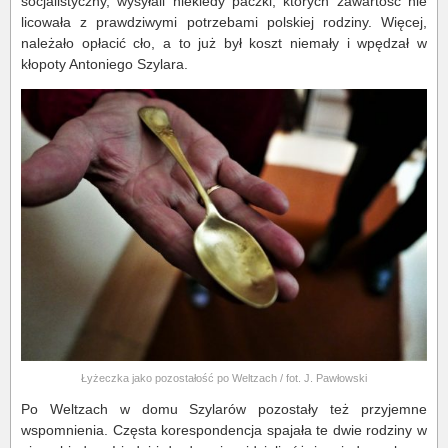
socjalistyczny, wysyłali niekiedy paczki, których zawartość nie
licowała z prawdziwymi potrzebami polskiej rodziny. Więcej,
należało opłacić cło, a to już był koszt niemały i wpędzał w
kłopoty Antoniego Szylara.
Łyżeczka jako pozostałość po Weltzach / fot. J. Pawłowski
Po Weltzach w domu Szylarów pozostały też przyjemne
wspomnienia. Częsta korespondencja spajała te dwie rodziny w