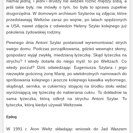
niemal jedną. I jedni i drudzy nie widzieli różnic między sobą, a
jeśli takie były, nie mówiły o tym, bo była to sprawa zupełnie
drugorzędna. W domowym archiwum Szylarów są zdjęcia, które
przedstawiają Weltzów zaraz po wojnie, po latach spędzonych
w USA, nawet zdjęcia z odwiedzin Heleny Szylar kolejnego już
pokolenia żydowskiej rodziny.
Pewnego dnia Antoni Szylar postanowił wyremontować strych
swego domu. Podczas porządkowania, gdzieś wewnątrz słomy,
gospodarz wyjął zwykłą, miedzianą łyżeczkę. Skąd łyżeczka na
strychu? I wtedy dotarła do niego myśl: to po Weltzach. Co
wtedy poczuł? Dziś odwiedzając Eugeniusza Szylara i jego
niezwykle gościnną żonę Marię, po wielokrotnych namowach do
spróbowania kolejnego i jeszcze kolejnego kawałka wybornego,
skądinąd, sernika, w cukiernicy stojącej na środku stołu widać
wyróżniającą się łyżeczkę do nabierania cukru. To dokładnie ta
sama łyżeczka, którą odkrył na strychu Antoni Szylar. To
łyżeczka, którą kiedyś używali Weltzowie.
Epilog
W 1991 r. Aron Weltz składając wniosek do Jad Waszem