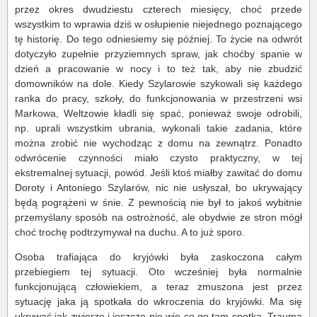
przez okres dwudziestu czterech miesięcy, choć przede
wszystkim to wprawia dziś w osłupienie niejednego poznającego
tę historię. Do tego odniesiemy się później. To życie na odwrót
dotyczyło zupełnie przyziemnych spraw, jak choćby spanie w
dzień a pracowanie w nocy i to też tak, aby nie zbudzić
domowników na dole. Kiedy Szylarowie szykowali się każdego
ranka do pracy, szkoły, do funkcjonowania w przestrzeni wsi
Markowa, Weltzowie kładli się spać, ponieważ swoje odrobili,
np. uprali wszystkim ubrania, wykonali takie zadania, które
można zrobić nie wychodząc z domu na zewnątrz. Ponadto
odwrócenie czynności miało czysto praktyczny, w tej
ekstremalnej sytuacji, powód. Jeśli ktoś miałby zawitać do domu
Doroty i Antoniego Szylarów, nic nie usłyszał, bo ukrywający
będą pogrążeni w śnie. Z pewnością nie był to jakoś wybitnie
przemyślany sposób na ostrożność, ale obydwie ze stron mógł
choć trochę podtrzymywał na duchu. A to już sporo.
Osoba trafiająca do kryjówki była zaskoczona całym
przebiegiem tej sytuacji. Oto wcześniej była normalnie
funkcjonującą człowiekiem, a teraz zmuszona jest przez
sytuację jaka ją spotkała do wkroczenia do kryjówki. Ma się
ukrywać jak zwierzę i jeszcze nie wie co go tam spotka. Trauma