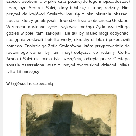
sześciu osobom, a w jakiś czas później do tego miejsca doszedł
Leon, syn Arona i Salci, który tułał się u innej rodziny. Nim
przybył do kryjówki Szylarów los się z nim okrutnie obszedł.
Ludzie, którzy go ukrywali, dowiedzieli się o obecności Gestapo.
W strachu o własne życie i wykrycie małego Żyda, wynieśli go
gdzieś w pole, tam zakopali, ale tak by malec mógł oddychać,
następnie zostawili butelkę wody, okruchy chleba i pozostawili
samego. Znalazła go Zofia Szylarówna, która przyprowadziła do
rodzinnego domu, by tam mógł dołączyć do rodziny. Córka
Arona i Salci nie miała tyle szczęścia; odkryta przez Gestapo
została zastrzelona wraz z innymi żydowskimi dziećmi. Miała
tylko 18 miesięcy.
W kryjówce i to co poza nią