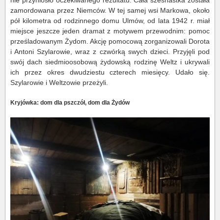
nie przyniosło oczekiwanego rezultatu. Cała szesnastka została
zamordowana przez Niemców. W tej samej wsi Markowa, około
pół kilometra od rodzinnego domu Ulmów, od lata 1942 r. miał
miejsce jeszcze jeden dramat z motywem przewodnim: pomoc
prześladowanym Żydom. Akcję pomocową zorganizowali Dorota
i Antoni Szylarowie, wraz z czwórką swych dzieci. Przyjęli pod
swój dach siedmioosobową żydowską rodzinę Weltz i ukrywali
ich przez okres dwudziestu czterech miesięcy. Udało się.
Szylarowie i Weltzowie przeżyli.
Kryjówka: dom dla pszczół, dom dla Żydów