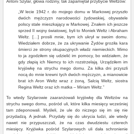
Antoni Szylar, głowa rodziny, tak zapamiętał przybycie Weltzów:
„W lecie 1942 r. do mojego domu w Markowej przyszło
dwóch mężczyzn narodowości żydowskiej, obywatele
polscy stale mieszkający w Markowej. Znałem ich jeszcze
sprzed II wojny światowej, byli to Moniek Weltz i Abraham
Weltz. […] prosili mnie, bym ich ukrył w swoim domu.
Wiedziałem dobrze, że za ukrywanie Żydów groziła kara
śmierci ze strony okupacyjnych władz niemieckich. Mimo
to ja zgodziłem się udzielić im pomocy, bo widziałem, że
gdy złapią ich Niemcy to ich rozstrzelają. Urządziłem im
kryjówkę na strychu mego domu. Za kilka dni przyszli
nocą do mnie krewni tych dwóch mężczyzn, a mianowicie
brat ich Aron Weltz wraz z żoną, Salcią Weltz, siostra
Regina Weltz oraz ich matka – Miriam Weltz.”
To wtedy Szylarowie zaaranżowali kryjówkę dla Weltzów na
strychu swego domu, pośród uli, które kilka miesięcy wcześniej
tam zdeponowali. Myśleli, że ule do niczego się im się nie
przydadzą. A jednak. Przydały się do ukrycia ludzi, ale wtedy
nawet nie przypuszczali, że na czas dwudziestu czterech
miesięcy. Kryjówka pośród Szylarowych uli dała schronienie