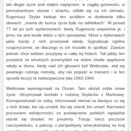
tak długie życie pod stałym napięciem, w ciągłej gotowości, w
permanentnym stresie i strachu, odbiło się na ich zdrowiu.
Eugeniusz Szylar kwituje ten problem w dosłownie kilku
słowach: „mama do końca życia była na tabletkach”. W ponad
77 lat po tych wydarzeniach, kiedy Eugeniusz wspomina je, i
jemu nie jest wcale lekko o tym opowiadać. Mówi o dylematach
jakie każdy z nich przeżywał wtedy. Sygnalizuje ogólne
rozgoryczenie, że dlaczego to ich musiało to spotkać. Zawsze
jednak chce widzieć pozytywy w całej tej historii. Tak jakby ten
przeskok ze smutnych przemyśleń na dobre chwile spędzone
wtedy w domu, kiedy nad ich głowami byli Weltzowie, stał się
pewnego rodzaju metodą, aby nie popaść w marazm i w ten
sposób leczyć te niebezpieczne lata 1942-1944.
Weltzowie wyemigrowali za Ocean. Tam ułożyli sobie nowe
życie. Utrzymywali kontakt z rodziną Szylarów z Markowej.
Korespondowali ze sobą, informowali niemal na bieżąco co się
u nich dzieje, kto się urodził, kto się ożenił, kto umarł. Kierowani
poczuciem wdzięczności za poświęcenie polskich sąsiadów
starali się dosyłać im prezenty. Tracąc nieco poczucie
rzeczywistości, a patrząc z perspektywy amerykańskiej na kraj