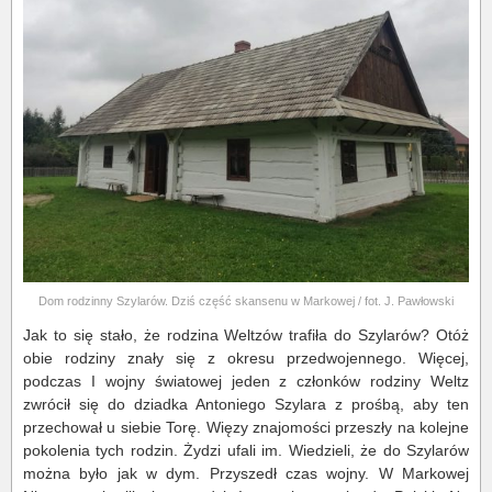
Dom rodzinny Szylarów. Dziś część skansenu w Markowej / fot. J. Pawłowski
Jak to się stało, że rodzina Weltzów trafiła do Szylarów? Otóż
obie rodziny znały się z okresu przedwojennego. Więcej,
podczas I wojny światowej jeden z członków rodziny Weltz
zwrócił się do dziadka Antoniego Szylara z prośbą, aby ten
przechował u siebie Torę. Więzy znajomości przeszły na kolejne
pokolenia tych rodzin. Żydzi ufali im. Wiedzieli, że do Szylarów
można było jak w dym. Przyszedł czas wojny. W Markowej