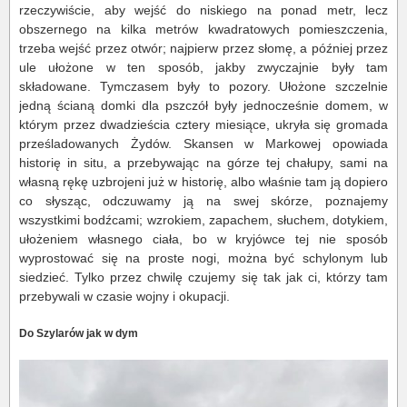
rzeczywiście, aby wejść do niskiego na ponad metr, lecz
obszernego na kilka metrów kwadratowych pomieszczenia,
trzeba wejść przez otwór; najpierw przez słomę, a później przez
ule ułożone w ten sposób, jakby zwyczajnie były tam
składowane. Tymczasem były to pozory. Ułożone szczelnie
jedną ścianą domki dla pszczół były jednocześnie domem, w
którym przez dwadzieścia cztery miesiące, ukryła się gromada
prześladowanych Żydów. Skansen w Markowej opowiada
historię in situ, a przebywając na górze tej chałupy, sami na
własną rękę uzbrojeni już w historię, albo właśnie tam ją dopiero
co słysząc, odczuwamy ją na swej skórze, poznajemy
wszystkimi bodźcami; wzrokiem, zapachem, słuchem, dotykiem,
ułożeniem własnego ciała, bo w kryjówce tej nie sposób
wyprostować się na proste nogi, można być schylonym lub
siedzieć. Tylko przez chwilę czujemy się tak jak ci, którzy tam
przebywali w czasie wojny i okupacji.
Do Szylarów jak w dym