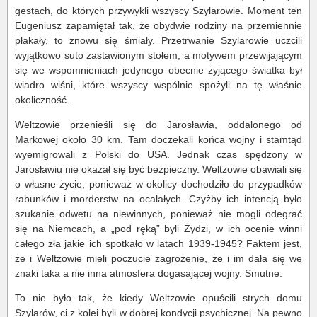
gestach, do których przywykli wszyscy Szylarowie. Moment ten
Eugeniusz zapamiętał tak, że obydwie rodziny na przemiennie
płakały, to znowu się śmiały. Przetrwanie Szylarowie uczcili
wyjątkowo suto zastawionym stołem, a motywem przewijającym
się we wspomnieniach jedynego obecnie żyjącego światka był
wiadro wiśni, które wszyscy wspólnie spożyli na tę właśnie
okoliczność.
Weltzowie przenieśli się do Jarosławia, oddalonego od
Markowej około 30 km. Tam doczekali końca wojny i stamtąd
wyemigrowali z Polski do USA. Jednak czas spędzony w
Jarosławiu nie okazał się być bezpieczny. Weltzowie obawiali się
o własne życie, ponieważ w okolicy dochodziło do przypadków
rabunków i morderstw na ocalałych. Czyżby ich intencją było
szukanie odwetu na niewinnych, ponieważ nie mogli odegrać
się na Niemcach, a „pod ręką” byli Żydzi, w ich ocenie winni
całego zła jakie ich spotkało w latach 1939-1945? Faktem jest,
że i Weltzowie mieli poczucie zagrożenie, że i im dała się we
znaki taka a nie inna atmosfera dogasającej wojny. Smutne.
To nie było tak, że kiedy Weltzowie opuścili strych domu
Szylarów, ci z kolei byli w dobrej kondycji psychicznej. Na pewno