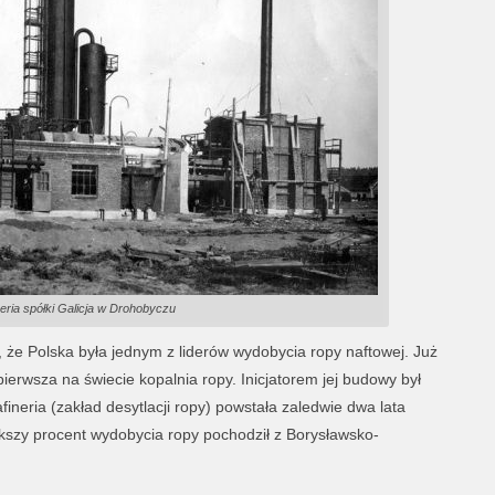
eria spółki Galicja w Drohobyczu
 że Polska była jednym z liderów wydobycia ropy naftowej. Już
ierwsza na świecie kopalnia ropy. Inicjatorem jej budowy był
ineria (zakład desytlacji ropy) powstała zaledwie dwa lata
ększy procent wydobycia ropy pochodził z Borysławsko-