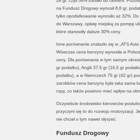
26 gr, czyli 38% trafiało do rafinerii. Pozo
na Fundusz Drogowy wynosił 8,8 gr, podat
tylko opodatkowanie wynosiło aż 32%. Do c
do Warszawy, opłatę miejską za pompę ulic
które stanowiły dalsze 30% ceny.
Inne porównanie znalazło się w „ATS Aut
Wówczas cena benzyny wynosiła w Polsce 65
ceny. Dla porównania w tym samym okresie
gr podatku), Anglii 37,5 gr (16,5 gr podatk
podatku), a w Niemczech 75 gr (42 gr) po
zarobków cena benzyny była taka sama lu
ropy, co także powinno mieć wpływ na obniż
Oczywiście środowisko kierowców postulo
przyczyni się to do rozwoju motoryzacji. 
nie chciał o tym nawet słyszeć.
Fundusz Drogowy