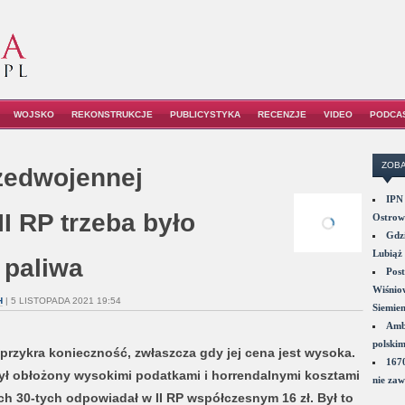
WOJSKO
REKONSTRUKCJE
PUBLICYSTYKA
RECENZJE
VIDEO
PODCA
ZOBA
zedwojennej
IPN 
II RP trzeba było
Ostrowi
Gdzi
Lubiąż 
r paliwa
Post
Wiśniow
H
| 5 LISTOPADA 2021 19:54
Siemie
Amba
polskim
rzykra konieczność, zwłaszcza gdy jej cena jest wysoka.
1670
ył obłożony wysokimi podatkami i horrendalnymi kosztami
nie zaw
tach 30-tych odpowiadał w II RP współczesnym 16 zł. Był to