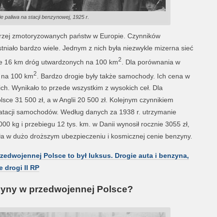
 paliwa na stacji benzynowej, 1925 r.
orzej zmotoryzowanych państw w Europie. Czynników
tniało bardzo wiele. Jednym z nich była niezwykle mizerna sieć
2
wie 16 km dróg utwardzonych na 100 km
. Dla porównania w
2
h na 100 km
. Bardzo drogie były także samochody. Ich cena w
ch. Wynikało to przede wszystkim z wysokich ceł. Dla
ce 31 500 zł, a w Anglii 20 500 zł. Kolejnym czynnikiem
atacji samochodów. Według danych za 1938 r. utrzymanie
00 kg i przebiegu 12 tys. km. w Danii wynosił rocznie 3055 zł,
yła w dużo droższym ubezpieczeniu i kosmicznej cenie benzyny.
zedwojennej Polsce to był luksus. Drogie auta i benzyna,
 drogi II RP
zyny w przedwojennej Polsce?