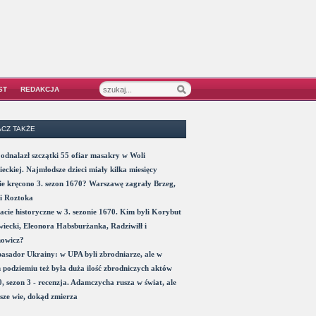
ST
REDAKCJA
CZ TAKŻE
odnalazł szczątki 55 ofiar masakry w Woli
eckiej. Najmłodsze dzieci miały kilka miesięcy
e kręcono 3. sezon 1670? Warszawę zagrały Brzeg,
i Roztoka
acie historyczne w 3. sezonie 1670. Kim byli Korybut
iecki, Eleonora Habsburżanka, Radziwiłł i
nowicz?
sador Ukrainy: w UPA byli zbrodniarze, ale w
 podziemiu też była duża ilość zbrodniczych aktów
, sezon 3 - recenzja. Adamczycha rusza w świat, ale
sze wie, dokąd zmierza