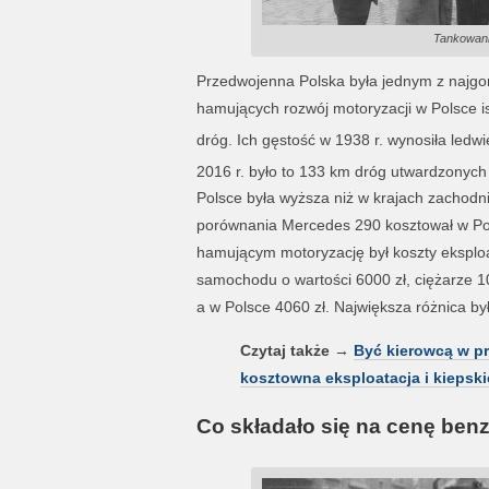
Tankowanie
Przedwojenna Polska była jednym z najg
hamujących rozwój motoryzacji w Polsce is
dróg. Ich gęstość w 1938 r. wynosiła led
2016 r. było to 133 km dróg utwardzonyc
Polsce była wyższa niż w krajach zachodni
porównania Mercedes 290 kosztował w Pols
hamującym motoryzację był koszty eksplo
samochodu o wartości 6000 zł, ciężarze 10
a w Polsce 4060 zł. Największa różnica b
Czytaj także
→
Być kierowcą w pr
kosztowna eksploatacja i kiepskie
Co składało się na cenę ben