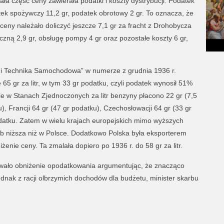
stała część ceny zawierała podatki i koszty dystrybucji. Podatek
ek spożywczy 11,2 gr, podatek obrotowy 2 gr. To oznacza, że
eny należało doliczyć jeszcze 7,1 gr za fracht z Drohobycza
zną 2,9 gr, obsługę pompy 4 gr oraz pozostałe koszty 6 gr,
o i Technika Samochodowa” w numerze z grudnia 1936 r.
 gr za litr, w tym 33 gr podatku, czyli podatek wynosił 51%
 w Stanach Zjednoczonych za litr benzyny płacono 22 gr (7,5
u), Francji 64 gr (47 gr podatku), Czechosłowacji 64 gr (33 gr
datku. Zatem w wielu krajach europejskich mimo wyższych
b niższa niż w Polsce. Dodatkowo Polska była eksporterem
enie ceny. Ta zmalała dopiero po 1936 r. do 58 gr za litr.
wało obniżenie opodatkowania argumentując, że znacząco
Jednak z racji olbrzymich dochodów dla budżetu, minister skarbu