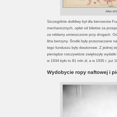
Atlas dr
Szczególnie dotkliwy był dla kierowców Fu
mechanicznych, opłat od biletów za przej
za reklamy umieszczone przy drogach. Od 
litra benzyny. Środki były przeznaczane 
tego funduszu były dwutorowe. Z jednej s
pieniądze rzeczywiście zwiększyły wydatki 
w 1934 było to 81 mln zł, a w 1935 r. już 1
Wydobycie ropy naftowej i p