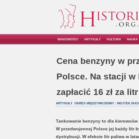
WIADOMOŚCI
ARTYKUŁY
KULTURA
NAUKA
Cena benzyny w pr
Polsce. Na stacji w 
zapłacić 16 zł za lit
ARTYKUŁY
,
OKRES MIĘDZYWOJENNY
|
WOJTEK DUC
Tankowanie benzyny to dla kierowców p
W przedwojennej Polsce jej każdy litr
b
dystrybucji. W efekcie litr paliwa w la