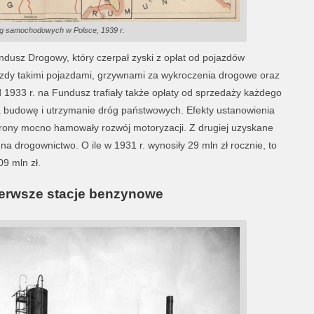
óg samochodowych w Polsce, 1939 r.
ndusz Drogowy, który czerpał zyski z opłat od pojazdów
azdy takimi pojazdami, grzywnami za wykroczenia drogowe oraz
1933 r. na Fundusz trafiały także opłaty od sprzedaży każdego
na budowę i utrzymanie dróg państwowych. Efekty ustanowienia
trony mocno hamowały rozwój motoryzacji. Z drugiej uzyskane
na drogownictwo. O ile w 1931 r. wynosiły 29 mln zł rocznie, to
09 mln zł.
ierwsze stacje benzynowe