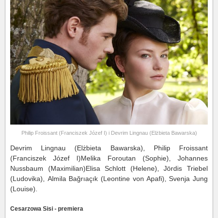
Philip Froissant (Franciszek Józef I) i Devrim Lingnau (Elżbieta Bawarska)
Devrim Lingnau (Elżbieta Bawarska), Philip Froissant
(Franciszek Józef I)Melika Foroutan (Sophie), Johannes
Nussbaum (Maximilian)Elisa Schlott (Helene), Jördis Triebel
(Ludovika), Almila Bağrıaçık (Leontine von Apafi), Svenja Jung
(Louise).
Cesarzowa Sisi - premiera