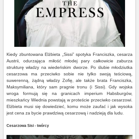
Kiedy zbuntowana Elżbieta „Sissi” spotyka Franciszka, cesarza
Austrii, odurzająca miłość młodej pary całkowicie zaburza
strukturę władzy na wiedeńskim dworze. Po ślubie młodziutka
cesarzowa ma przeciwko sobie nie tylko swoją teściową,
suwerenną, żądną władzy Zofię, ale także brata Franciszka,
Maksymiliana, który sam pragnie tronu (i Sissi). Gdy wojska
wroga formują się na granicach imperium Habsburgów,
mieszkańcy Wiednia powstają w proteście przeciwko cesarzowi.
Elżbieta musi się dowiedzieć, komu może zaufać i jak wysoka
jest cena za bycie prawdziwą cesarzową i nadzieją dla ludu.
Cesarzowa Sisi - twórcy