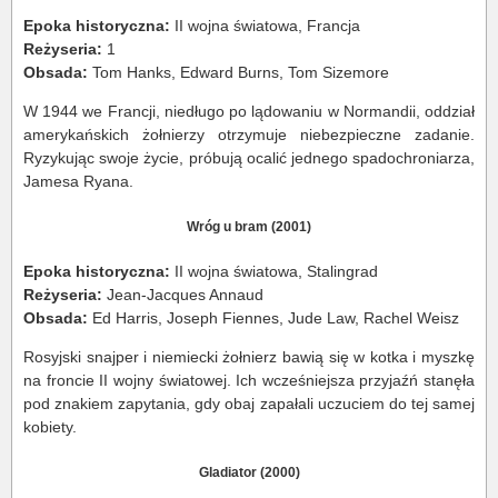
Epoka historyczna:
II wojna światowa, Francja
Reżyseria:
1
Obsada:
Tom Hanks, Edward Burns, Tom Sizemore
W 1944 we Francji, niedługo po lądowaniu w Normandii, oddział
amerykańskich żołnierzy otrzymuje niebezpieczne zadanie.
Ryzykując swoje życie, próbują ocalić jednego spadochroniarza,
Jamesa Ryana.
Wróg u bram (2001)
Epoka historyczna:
II wojna światowa, Stalingrad
Reżyseria:
Jean-Jacques Annaud
Obsada:
Ed Harris, Joseph Fiennes, Jude Law, Rachel Weisz
Rosyjski snajper i niemiecki żołnierz bawią się w kotka i myszkę
na froncie II wojny światowej. Ich wcześniejsza przyjaźń stanęła
pod znakiem zapytania, gdy obaj zapałali uczuciem do tej samej
kobiety.
Gladiator (2000)