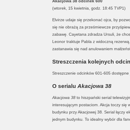
Akacjowa 38 odcinek 600
(wtorek, 15 kwietnia, godz. 18:45 TVP1)
Elvirze udaje się przekonać ojca, by pozwo
się nie obrażą za prześmiewcze przyśpiew
zabawę. Cayetana zdradza Ursuli, że chce
Leonor traktuje Pabla z widoczną rezerwą
zastanawia się nad anulowaniem małżeńs
Streszczenia kolejnych odci
Streszczenie odcinków 601-605 dostępne 
O serialu
Akacjowa 38
Akacjowa 38
to hiszpański serial telewizyj
interesującym postaciom. Akcja toczy się
budynku przy Akacjowej 38. Serial łączy 
jednym budynku. To idealny wybór dla fanów