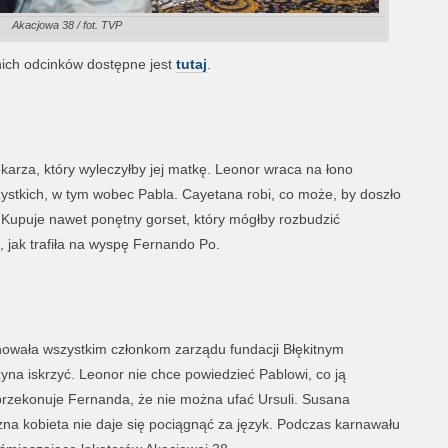
Akacjowa 38 / fot. TVP
nich odcinków dostępne jest
tutaj
.
lekarza, który wyleczyłby jej matkę. Leonor wraca na łono
ystkich, w tym wobec Pabla. Cayetana robi, co może, by doszło
Kupuje nawet ponętny gorset, który mógłby rozbudzić
 jak trafiła na wyspę Fernando Po.
nowała wszystkim członkom zarządu fundacji Błękitnym
a iskrzyć. Leonor nie chce powiedzieć Pablowi, co ją
przekonuje Fernanda, że nie można ufać Ursuli. Susana
ożna kobieta nie daje się pociągnąć za język. Podczas karnawału