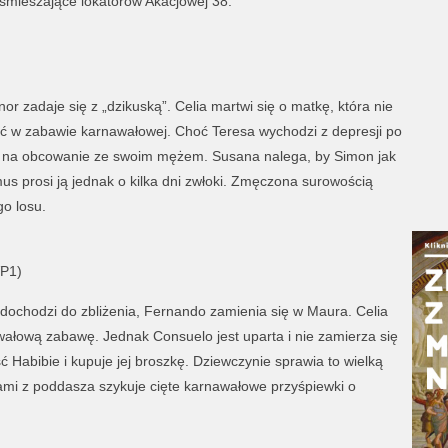
śmieszające lokatorów Akacjowej 38.
r zadaje się z „dzikuską”. Celia martwi się o matkę, która nie
czyć w zabawie karnawałowej. Choć Teresa wychodzi z depresji po
ć na obcowanie ze swoim mężem. Susana nalega, by Simon jak
us prosi ją jednak o kilka dni zwłoki. Zmęczona surowością
go losu.
VP1)
 dochodzi do zbliżenia, Fernando zamienia się w Maura. Celia
nawałową zabawę. Jednak Consuelo jest uparta i nie zamierza się
Habibie i kupuje jej broszkę. Dziewczynie sprawia to wielką
mi z poddasza szykuje cięte karnawałowe przyśpiewki o