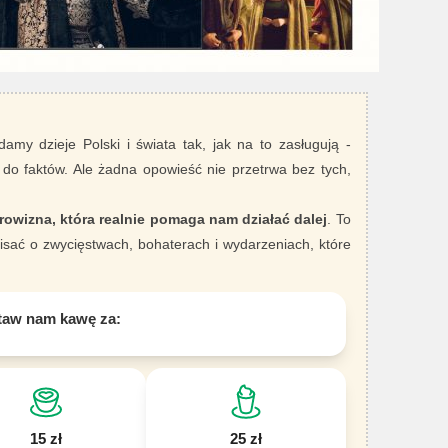
damy dzieje Polski i świata tak, jak na to zasługują -
 do faktów. Ale żadna opowieść nie przetrwa bez tych,
rowizna, która realnie pomaga nam działać dalej
. To
sać o zwycięstwach, bohaterach i wydarzeniach, które
taw nam kawę za:
15 zł
25 zł