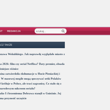
ST
REDAKCJA
CZ TAKŻE
szawa Wokulskiego. Jak naprawdę wyglądało miasto z
a 2026: film czy serial Netflixa? Daty premier, obsada
żniejsze różnice
ina zatwierdziła ekshumacje w Hucie Pieniackiej i
. W masowej mogile mogą spoczywać setki Polaków
 króluje w Polsce, ale traci zagranicę. Co stało się z
narodowym sukcesem serialu?
zko I i brzemienna Dobrawa stanęli w Gnieźnie. Jej
ma przynosić szczęście