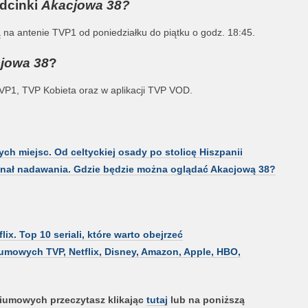
odcinki
Akacjowa 38?
na antenie TVP1 od poniedziałku do piątku o godz. 18:45.
jowa 38
?
TVP1, TVP Kobieta oraz w aplikacji TVP VOD.
ych miejsc. Od celtyckiej osady po stolicę Hiszpanii
anał nadawania. Gdzie będzie można oglądać Akacjową 38?
lix. Top 10 seriali, które warto obejrzeć
tiumowych TVP, Netflix, Disney, Amazon, Apple, HBO,
stiumowych przeczytasz klikając
tutaj
lub na poniższą