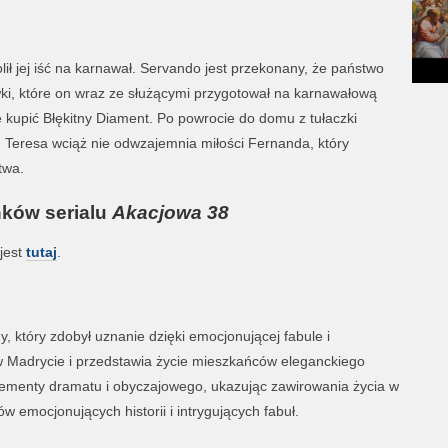
lił jej iść na karnawał. Servando jest przekonany, że państwo
ki, które on wraz ze służącymi przygotował na karnawałową
 kupić Błękitny Diament. Po powrocie do domu z tułaczki
. Teresa wciąż nie odwzajemnia miłości Fernanda, który
twa.
nków serialu
Akacjowa 38
jest
tutaj
.
ny, który zdobył uznanie dzięki emocjonującej fabule i
 w Madrycie i przedstawia życie mieszkańców eleganckiego
elementy dramatu i obyczajowego, ukazując zawirowania życia w
 emocjonujących historii i intrygujących fabuł.