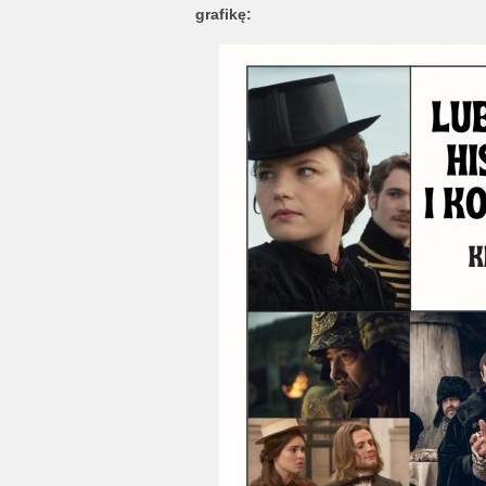
grafikę: