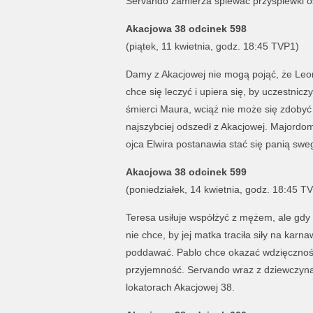
Servando zamierza śpiewać przyśpiewki o
Akacjowa 38 odcinek 598
(piątek, 11 kwietnia, godz. 18:45 TVP1)
Damy z Akacjowej nie mogą pojąć, że Leono
chce się leczyć i upiera się, by uczestni
śmierci Maura, wciąż nie może się zdoby
najszybciej odszedł z Akacjowej. Majordom
ojca Elwira postanawia stać się panią swe
Akacjowa 38 odcinek 599
(poniedziałek, 14 kwietnia, godz. 18:45 T
Teresa usiłuje współżyć z mężem, ale gdy
nie chce, by jej matka traciła siły na kar
poddawać. Pablo chce okazać wdzięczność 
przyjemność. Servando wraz z dziewczyna
lokatorach Akacjowej 38.