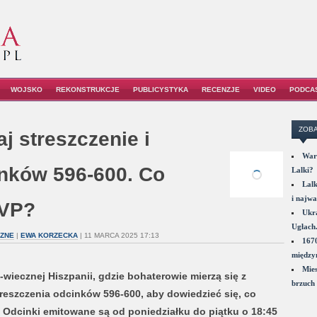
WOJSKO
REKONSTRUKCJE
PUBLICYSTYKA
RECENZJE
VIDEO
PODCA
ZOBA
j streszczenie i
War
inków 596-600. Co
Lalki?
Lalk
i najwa
TVP?
Ukra
Ugłach
CZNE
|
EWA KORZECKA
| 11 MARCA 2025 17:13
1670
między
Mies
wiecznej Hiszpanii, gdzie bohaterowie mierzą się z
brzuch 
reszczenia odcinków 596-600, aby dowiedzieć się, co
Odcinki emitowane są od poniedziałku do piątku o 18:45