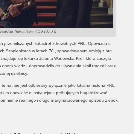
zieci / fot. Robert Pałka, CC-BY-SA 3.0
zych przemilczanych katastrof zdrowotnych PRL. Opowiada o
kich Szopienicach w latach 70., spowodowanym emisją z hut
znajduje się lekarka Jolanta Wadowska-Król, która zaczęła
oporu władz - doprowadziła do ujawnienia skali tragedii oraz
nej dzielnicy.
emat nie jest odbierany wyłącznie jako lokalna historia PRL.
tkim opowieść o instytucjach próbujących bagatelizować
ypomnienie realnego i długo marginalizowanego epizodu z epoki