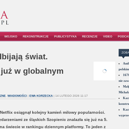
WOJSKO
REKONSTRUKCJE
PUBLICYSTYKA
RECENZJE
VIDEO
PODCA
ZOBA
bijają świat.
Amba
x już w globalnym
polskim
1670
nie zaw
Małp
Michał
CZNE
,
WIADOMOŚCI
|
EWA KORZECKA
| 14 LUTEGO 2026 11:17
Kazi
konstru
Kazi
Netflix osiągnął kolejny kamień milowy popularności.
wyprzed
rzeniami ze śląskich Szopienic znalazła się już na 5.
 na świecie w rankingu dziennym platformy. To jeden z