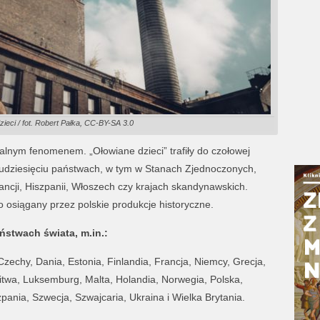
zieci / fot. Robert Pałka, CC-BY-SA 3.0
nalnym fenomenem. „Ołowiane dzieci” trafiły do czołowej
kilkudziesięciu państwach, w tym w Stanach Zjednoczonych,
rancji, Hiszpanii, Włoszech czy krajach skandynawskich.
o osiągany przez polskie produkcje historyczne.
ństwach świata, m.in.:
Czechy, Dania, Estonia, Finlandia, Francja, Niemcy, Grecja,
 Litwa, Luksemburg, Malta, Holandia, Norwegia, Polska,
pania, Szwecja, Szwajcaria, Ukraina i Wielka Brytania.