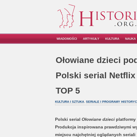
WIADOMOŚCI
ARTYKUŁY
KULTURA
NAUKA
Ołowiane dzieci pod
Polski serial Netfli
TOP 5
KULTURA I SZTUKA
,
SERIALE I PROGRAMY HISTORY
Polski serial
Ołowiane dzieci
platformy 
Produkcja inspirowana prawdziwymi wyda
miejscu najchętniej oglądanych seriali