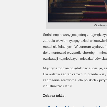
Ołowiane d
Serial inspirowany jest jedną z najwięks
zatruciu ołowiem tysięcy dzieci w katowic
metali nieżelaznych. W centrum wydarzeń 
dokumentować przypadki choroby i - mimo 
ewakuacji najmłodszych mieszkańców skażo
Międzynarodowa oglądalność sugeruje, że t
Dla widzów zagranicznych to przede wszys
zagrożenie zdrowotne, dla polskich - prz
industrializacji lat 70.
Zobacz także: