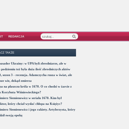
ST
REDAKCJA
CZ TAKŻE
sador Ukrainy: w UPA byli zbrodniarze, ale w
 podziemiu też była duża ilość zbrodniczych aktów
, sezon 3 - recenzja. Adamczycha rusza w świat, ale
sze wie, dokąd zmierza
a na płaszczu króla w 1670. O co chodzi w żarcie z
a Korybuta Wiśniowieckiego?
mierz Siemienowicz w serialu 1670. Kim był
ktor, który chciał wysłać chłopa na Księżyc?
mierz Siemienowicz i jego rakiety. Artylerzysta, który
ził swoją epokę