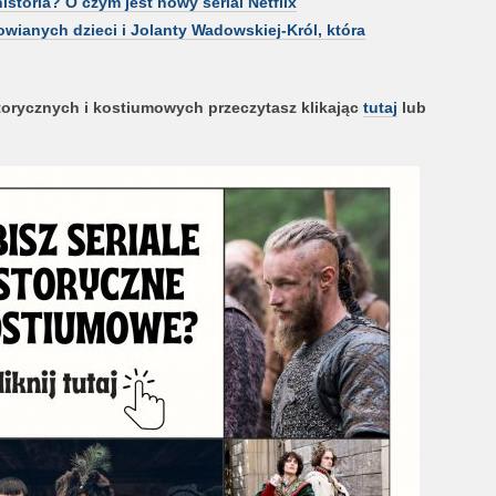
istoria? O czym jest nowy serial Netflix
owianych dzieci i Jolanty Wadowskiej-Król, która
torycznych i kostiumowych przeczytasz klikając
tutaj
lub