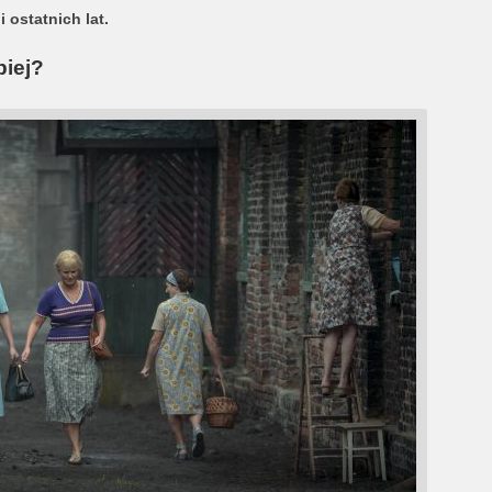
 ostatnich lat.
piej?