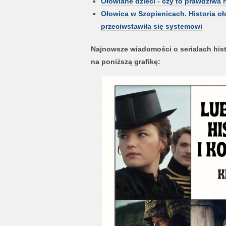
Ołowiane dzieci - czy to prawdziwa h
Ołowica w Szopienicach. Historia oł
przeciwstawiła się systemowi
Najnowsze wiadomości o serialach his
na poniższą grafikę: